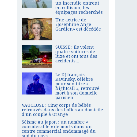
un incendie entrent
en collision, les
équipages recherchés
Une actrice de
«Joséphine Ange
Gardien» est décédée
SUISSE : Ils volent
quatre voitures de
luxe et ont tous des
accidents...
Le DJ français
Kavinsky, célèbre
pour son titre «
Nightcall », retrouvé
mort à son domicile
parisien
VAUCLUSE : Cinq corps de bébés
retrouvés dans des boîtes au domicile
d’un couple à Orange
Séisme au Japon : un nombre «
considérable » de morts dans un
centre commercial endommagé du
sud du pays