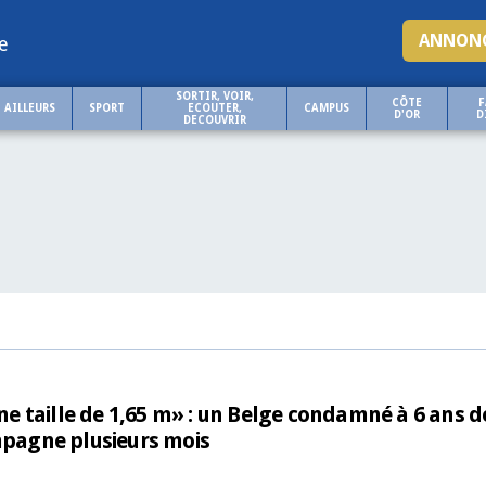
ANNONC
e
SORTIR, VOIR,
CÔTE
F
AILLEURS
SPORT
ECOUTER,
CAMPUS
D'OR
D
DECOUVRIR
une taille de 1,65 m» : un Belge condamné à 6 ans d
ompagne plusieurs mois