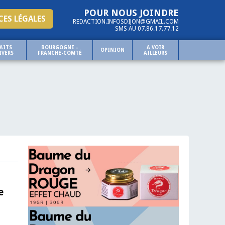
POUR NOUS JOINDRE
ES LÉGALES
REDACTION.INFOSDIJON@GMAIL.COM
SMS AU 07.86.17.77.12
AITS
BOURGOGNE -
A VOIR
OPINION
IVERS
FRANCHE-COMTÉ
AILLEURS
e