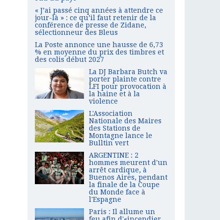
« J’ai passé cinq années à attendre ce
jour-là » : ce qu’il faut retenir de la
conférence de presse de Zidane,
sélectionneur des Bleus
La Poste annonce une hausse de 6,73
% en moyenne du prix des timbres et
des colis début 2027
La DJ Barbara Butch va
porter plainte contre
LFI pour provocation à
la haine et à la
violence
L'Association
Nationale des Maires
des Stations de
Montagne lance le
Bulltin vert
ARGENTINE : 2
hommes meurent d'un
arrêt cardique, à
Buenos Aires, pendant
la finale de la Coupe
du Monde face à
l'Espagne
Paris : Il allume un
feu afin d'«incendier