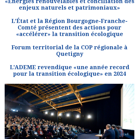
«Énergies renouvelables et conciliation des
enjeux naturels et patrimoniaux»
L’État et la Région Bourgogne-Franche-
Comté présentent des actions pour
«accélérer» la transition écologique
Forum territorial de la COP régionale à
Quetigny
L'ADEME revendique «une année record
pour la transition écologique» en 2024