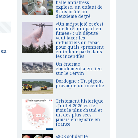
balle antistress
explose, un enfant de
8 ans brûlé au
deuxième degré
«Un mégot jeté et c'est
une forêt qui part en
fumée» : Un député
veut taxer les
industriels du tabac
pour qu'ils «prennent
e en
enfin leur part» dans
les incendies
Un énorme
éboulement a eu lieu
sur le Cervin
Dordogne : Un pigeon
provoque un incendie
Tristement historique
: Juillet 2026 est le
mois le plus chaud et
un des plus secs
jamais enregistré en
France
«SOS solidarité