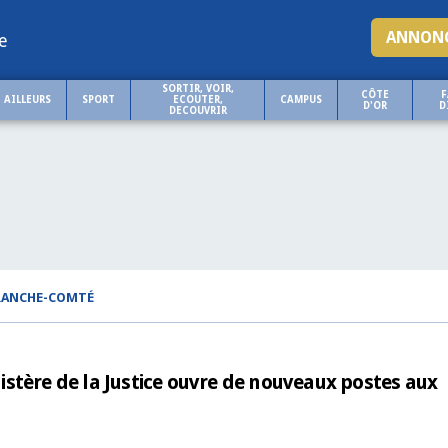
ANNONC
e
SORTIR, VOIR,
CÔTE
F
AILLEURS
SPORT
ECOUTER,
CAMPUS
D'OR
D
DECOUVRIR
FRANCHE-COMTÉ
re de la Justice ouvre de nouveaux postes aux