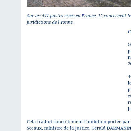
Sur les 441 postes créés en France, 12 concernent l
juridictions de l'Yonne.
C
G
p
n
2
4
l
p
c
r
J
Cela traduit concrètement l'ambition portée pa
Sceaux, ministre de la Justice, Gérald DARMANIN,