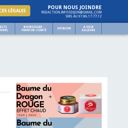
POUR NOUS JOINDRE
ES LÉGALES
REDACTION.INFOSDIJON@GMAIL.COM
SMS AU 07.86.17.77.12
AITS
BOURGOGNE -
A VOIR
OPINION
IVERS
FRANCHE-COMTÉ
AILLEURS