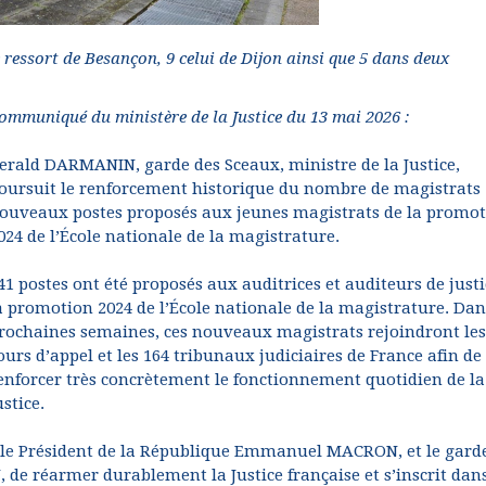
e ressort de Besançon, 9 celui de Dijon ainsi que 5 dans deux
ommuniqué du ministère de la Justice du 13 mai 2026 :
erald DARMANIN, garde des Sceaux, ministre de la Justice,
oursuit le renforcement historique du nombre de magistrats 
ouveaux postes proposés aux jeunes magistrats de la promo
024 de l’École nationale de la magistrature.
41 postes ont été proposés aux auditrices et auditeurs de justi
a promotion 2024 de l’École nationale de la magistrature. Dan
rochaines semaines, ces nouveaux magistrats rejoindront les
ours d’appel et les 164 tribunaux judiciaires de France afin de
enforcer très concrètement le fonctionnement quotidien de la
ustice.
r le Président de la République Emmanuel MACRON, et le gard
 de réarmer durablement la Justice française et s’inscrit dans