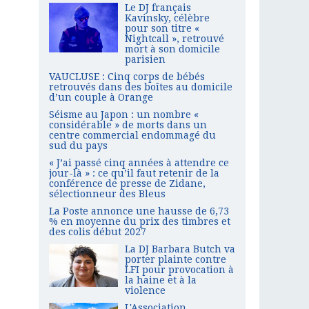
Le DJ français
Kavinsky, célèbre
pour son titre «
Nightcall », retrouvé
mort à son domicile
parisien
VAUCLUSE : Cinq corps de bébés
retrouvés dans des boîtes au domicile
d’un couple à Orange
Séisme au Japon : un nombre «
considérable » de morts dans un
centre commercial endommagé du
sud du pays
« J’ai passé cinq années à attendre ce
jour-là » : ce qu’il faut retenir de la
conférence de presse de Zidane,
sélectionneur des Bleus
La Poste annonce une hausse de 6,73
% en moyenne du prix des timbres et
des colis début 2027
La DJ Barbara Butch va
porter plainte contre
LFI pour provocation à
la haine et à la
violence
L'Association