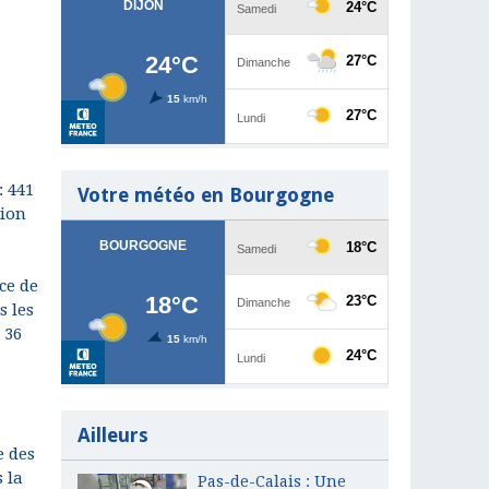
: 441
Votre météo en Bourgogne
tion
ce de
s les
 36
Ailleurs
e des
 la
Pas-de-Calais : Une