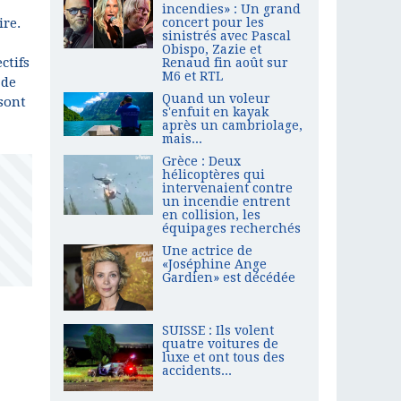
incendies» : Un grand
concert pour les
ire.
sinistrés avec Pascal
Obispo, Zazie et
ctifs
Renaud fin août sur
M6 et RTL
 de
Quand un voleur
 sont
s'enfuit en kayak
après un cambriolage,
mais...
Grèce : Deux
hélicoptères qui
intervenaient contre
un incendie entrent
en collision, les
équipages recherchés
Une actrice de
«Joséphine Ange
Gardien» est décédée
SUISSE : Ils volent
quatre voitures de
luxe et ont tous des
accidents...