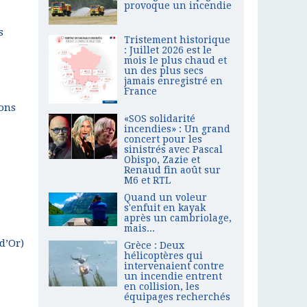
provoque un incendie
s
Tristement historique
: Juillet 2026 est le
mois le plus chaud et
un des plus secs
jamais enregistré en
France
ions
«SOS solidarité
incendies» : Un grand
concert pour les
sinistrés avec Pascal
Obispo, Zazie et
Renaud fin août sur
M6 et RTL
Quand un voleur
s'enfuit en kayak
après un cambriolage,
mais...
d’Or)
Grèce : Deux
hélicoptères qui
intervenaient contre
un incendie entrent
en collision, les
équipages recherchés