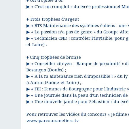
♦ Un trophée d’or
▶ « C'est un complot » du lycée professionnel Mon
♦ Trois trophées d’argent
▶ « BTS Maintenance des systèmes éoliens : une vo
▶ « La passion n’a pas de genre » du Groupe Alte
▶ « Technicien CND : contrôler l’invisible, pour 
et-Loire) .
♦ Cinq trophées de bronze
▶ « Conseiller citoyen – Banque de proximité » de 
Besançon (Doubs) ;
▶ « À la m aintenance rien d'impossible ! » du l
à Autun (Saône-et-Loire) ;
▶ « FBI : Femmes de Bourgogne pour l'Industrie » 
▶ « Une journée dans la peau d'un technicien de 
▶ « Une nouvelle jambe pour Sébastien » du lycé
Pour retrouver les vidéos du concours « Je filme 
www.parcoursmetiers.tv