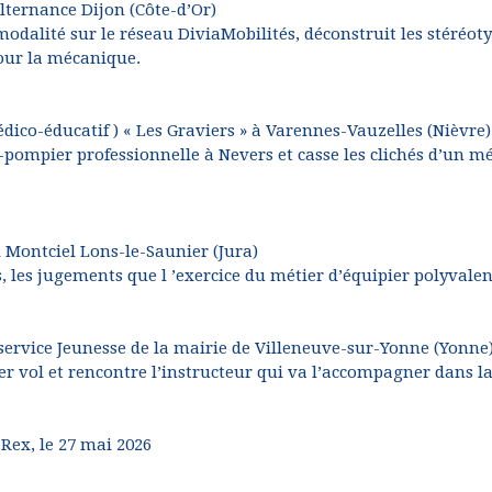
lternance Dijon (Côte-d’Or)
odalité sur le réseau DiviaMobilités, déconstruit les stéréot
pour la mécanique.
médico-éducatif ) « Les Graviers » à Varennes-Vauzelles (Nièvre)
pompier professionnelle à Nevers et casse les clichés d’un mé
l Montciel Lons-le-Saunier (Jura)
s, les jugements que l ’exercice du métier d’équipier polyvale
u service Jeunesse de la mairie de Villeneuve-sur-Yonne (Yonne
r vol et rencontre l’instructeur qui va l’accompagner dans l
Rex, le 27 mai 2026