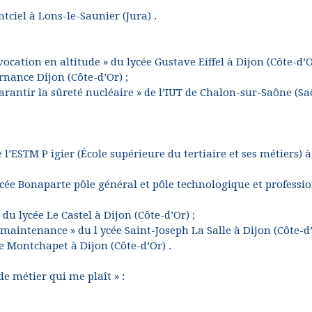
tciel à Lons-le-Saunier (Jura) .
cation en altitude » du lycée Gustave Eiffel à Dijon (Côte-d’O
rnance Dijon (Côte-d’Or) ;
garantir la sûreté nucléaire » de l’IUT de Chalon-sur-Saône (S
l’ESTM P igier (École supérieure du tertiaire et ses métiers) à
y cée Bonaparte pôle général et pôle technologique et professi
du lycée Le Castel à Dijon (Côte-d’Or) ;
maintenance » du l ycée Saint-Joseph La Salle à Dijon (Côte-d’
e Montchapet à Dijon (Côte-d’Or) .
de métier qui me plaît » :