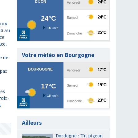
naux
26 au
ce
ce.
Votre météo en Bourgogne
e de
 par
les
voir-
n
Ailleurs
Dordogne : Un pigeon