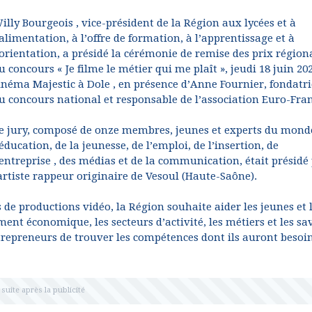
illy Bourgeois , vice-président de la Région aux lycées et à
’alimentation, à l’offre de formation, à l’apprentissage et à
’orientation, a présidé la cérémonie de remise des prix régio
u concours « Je filme le métier qui me plaît », jeudi 18 juin 20
inéma Majestic à Dole , en présence d’Anne Fournier, fondatri
u concours national et responsable de l’association Euro-Fran
e jury, composé de onze membres, jeunes et experts du mond
’éducation, de la jeunesse, de l’emploi, de l’insertion, de
’entreprise , des médias et de la communication, était présidé
artiste rappeur originaire de Vesoul (Haute-Saône).
 de productions vidéo, la Région souhaite aider les jeunes et 
t économique, les secteurs d’activité, les métiers et les sa
trepreneurs de trouver les compétences dont ils auront besoi