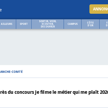
ANNONC
e
SORTIR, VOIR,
CÔTE
F
AILLEURS
SPORT
ECOUTER,
CAMPUS
D'OR
D
DECOUVRIR
FRANCHE-COMTÉ
u concours Je filme le métier qui me plaît 202