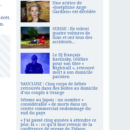
Une actrice de
-
«Joséphine Ange
Gardien» est décédée
érêt.
n.
SUISSE : Ils volent
quatre voitures de
luxe et ont tous des
accidents...
Le DJ français
Kavinsky, célèbre
pour son titre «
Nightcall », retrouvé
mort à son domicile
parisien
VAUCLUSE : Cinq corps de bébés
retrouvés dans des boîtes au domicile
d’un couple à Orange
Séisme au Japon : un nombre «
considérable » de morts dans un
centre commercial endommagé du
sud du pays
« J’ai passé cinq années à attendre ce
jour-là » : ce qu’il faut retenir de la
conférence de presse de Zidane,