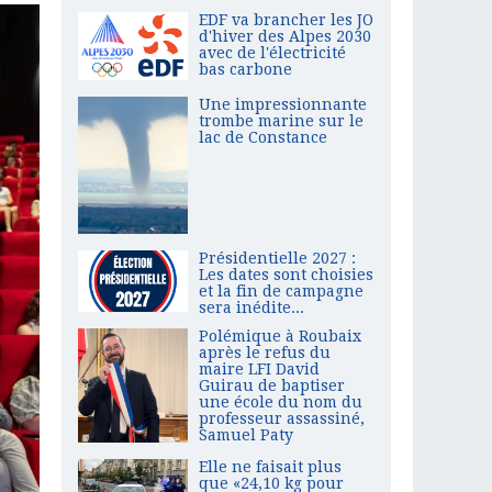
EDF va brancher les JO
d'hiver des Alpes 2030
avec de l'électricité
bas carbone
Une impressionnante
trombe marine sur le
lac de Constance
Présidentielle 2027 :
Les dates sont choisies
et la fin de campagne
sera inédite...
Polémique à Roubaix
après le refus du
maire LFI David
Guirau de baptiser
une école du nom du
professeur assassiné,
Samuel Paty
Elle ne faisait plus
que «24,10 kg pour