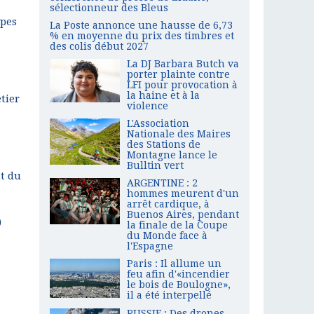
sélectionneur des Bleus
ypes
La Poste annonce une hausse de 6,73
% en moyenne du prix des timbres et
des colis début 2027
La DJ Barbara Butch va
porter plainte contre
LFI pour provocation à
la haine et à la
tier
violence
L'Association
Nationale des Maires
des Stations de
Montagne lance le
Bulltin vert
nt du
ARGENTINE : 2
hommes meurent d'un
arrêt cardique, à
Buenos Aires, pendant
)
la finale de la Coupe
du Monde face à
a
l'Espagne
Paris : Il allume un
feu afin d'«incendier
le bois de Boulogne»,
il a été interpellé
RUSSIE : Des drones