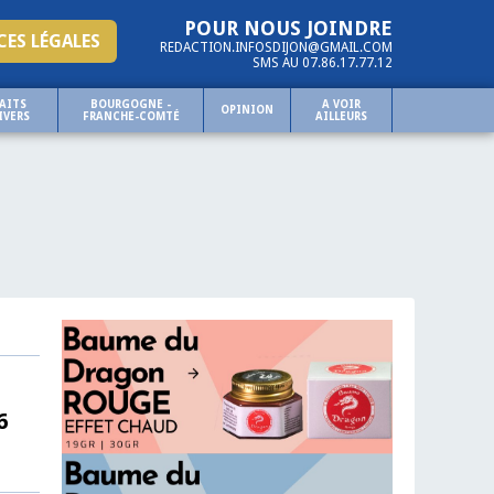
POUR NOUS JOINDRE
ES LÉGALES
REDACTION.INFOSDIJON@GMAIL.COM
SMS AU 07.86.17.77.12
AITS
BOURGOGNE -
A VOIR
OPINION
IVERS
FRANCHE-COMTÉ
AILLEURS
6