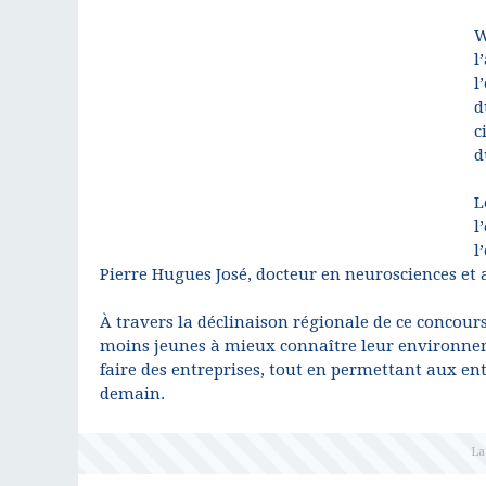
W
l
l
d
c
d
L
l
l
Pierre Hugues José, docteur en neurosciences et 
À travers la déclinaison régionale de ce concours
moins jeunes à mieux connaître leur environnemen
faire des entreprises, tout en permettant aux en
demain.