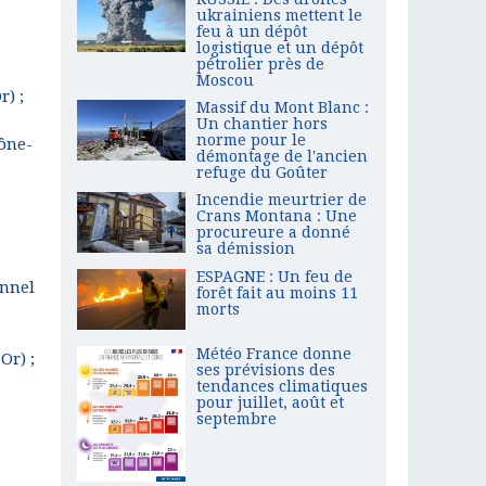
ukrainiens mettent le
feu à un dépôt
logistique et un dépôt
pétrolier près de
Moscou
r) ;
Massif du Mont Blanc :
Un chantier hors
norme pour le
aône-
démontage de l'ancien
refuge du Goûter
Incendie meurtrier de
Crans Montana : Une
procureure a donné
sa démission
ESPAGNE : Un feu de
onnel
forêt fait au moins 11
morts
Météo France donne
Or) ;
ses prévisions des
tendances climatiques
pour juillet, août et
septembre