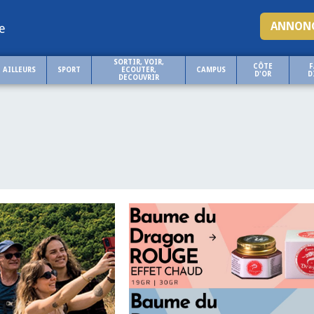
ANNONC
e
SORTIR, VOIR,
CÔTE
F
AILLEURS
SPORT
ECOUTER,
CAMPUS
D'OR
D
DECOUVRIR