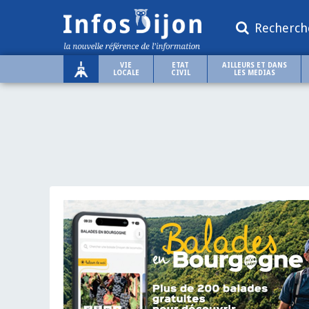
Recherch
VIE
ETAT
AILLEURS ET DANS
LOCALE
CIVIL
LES MEDIAS