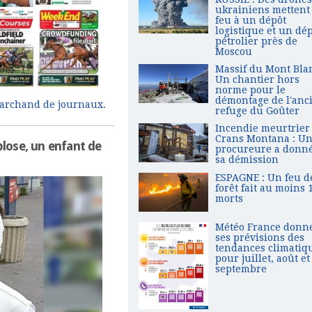
ukrainiens mettent 
feu à un dépôt
logistique et un dé
pétrolier près de
Moscou
Massif du Mont Blan
Un chantier hors
norme pour le
démontage de l'anc
 marchand de journaux.
refuge du Goûter
Incendie meurtrier
Crans Montana : U
plose, un enfant de
procureure a donn
sa démission
ESPAGNE : Un feu d
forêt fait au moins 
morts
Météo France donn
ses prévisions des
tendances climatiq
pour juillet, août et
septembre