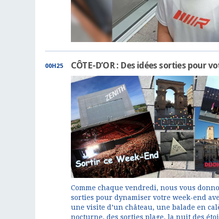
CÔTE-D’OR : Des idées sorties pour v
00H25
Comme chaque vendredi, nous vous donno
sorties pour dynamiser votre week-end avec
une visite d’un château, une balade en ca
nocturne, des sorties plage, la nuit des éto