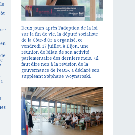
le
pôt
Deux jours après l'adoption de la loi
c :
sur la fin de vie, la député socialiste
de la Côte-d'Or a organisé, ce
ien
vendredi 17 juillet, à Dijon, une
réunion de bilan de son activité
 de
parlementaire des derniers mois. «Il
ne
faut dire non à la révision de la
é
gouvernance de l'eau», a déclaré son
suppléant Stéphane Woynaroski.
e
11
e
ues