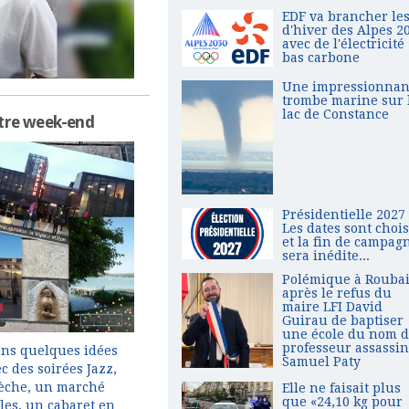
EDF va brancher les
d'hiver des Alpes 2
avec de l'électricité
bas carbone
Une impressionnan
trombe marine sur 
lac de Constance
otre week-end
Présidentielle 2027 
Les dates sont chois
et la fin de campag
sera inédite...
Polémique à Rouba
après le refus du
maire LFI David
Guirau de baptiser
une école du nom 
professeur assassin
ns quelques idées
Samuel Paty
 des soirées Jazz,
lèche, un marché
Elle ne faisait plus
que «24,10 kg pour
iles, un cabaret en