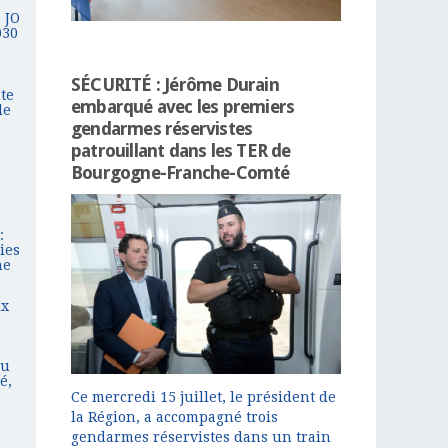
 JO
030
SÉCURITÉ : Jérôme Durain
te
embarqué avec les premiers
le
gendarmes réservistes
patrouillant dans les TER de
Bourgogne-Franche-Comté
:
ies
ne
ix
du
é,
Ce mercredi 15 juillet, le président de
la Région, a accompagné trois
gendarmes réservistes dans un train