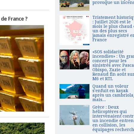
provoque un incen
Tristement histori
 de France ?
: Juillet 2026 est le
mois le plus chaud 
un des plus secs
jamais enregistré e
France
«SOS solidarité
incendies» : Un gr
concert pour les
sinistrés avec Pasca
Obispo, Zazie et
Renaud fin août su
M6 et RTL
Quand un voleur
s'enfuit en kayak
après un cambriola
mais...
Grèce : Deux
hélicoptères qui
intervenaient contr
un incendie entren
en collision, les
équipages recherc