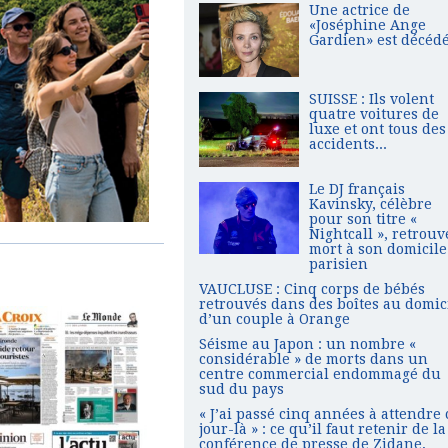
Une actrice de
«Joséphine Ange
Gardien» est décéd
SUISSE : Ils volent
quatre voitures de
luxe et ont tous des
accidents...
Le DJ français
Kavinsky, célèbre
pour son titre «
Nightcall », retrouv
mort à son domicile
parisien
VAUCLUSE : Cinq corps de bébés
retrouvés dans des boîtes au domic
d’un couple à Orange
Séisme au Japon : un nombre «
considérable » de morts dans un
centre commercial endommagé du
sud du pays
« J’ai passé cinq années à attendre 
jour-là » : ce qu’il faut retenir de la
conférence de presse de Zidane,