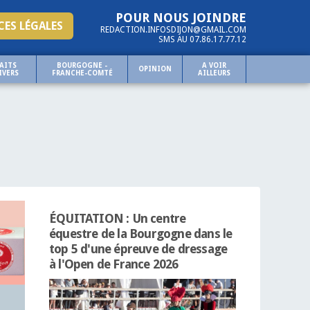
POUR NOUS JOINDRE
ES LÉGALES
REDACTION.INFOSDIJON@GMAIL.COM
SMS AU 07.86.17.77.12
AITS
BOURGOGNE -
A VOIR
OPINION
IVERS
FRANCHE-COMTÉ
AILLEURS
ÉQUITATION : Un centre
équestre de la Bourgogne dans le
top 5 d'une épreuve de dressage
à l'Open de France 2026