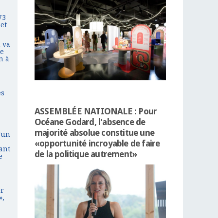
73
et
 va
re
n à
es
ASSEMBLÉE NATIONALE : Pour
Océane Godard, l'absence de
majorité absolue constitue une
'un
«opportunité incroyable de faire
ant
de la politique autrement»
e
er
»,