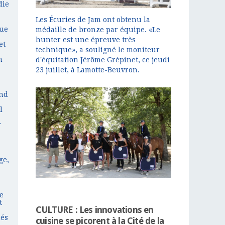
die
Les Écuries de Jam ont obtenu la
que
médaille de bronze par équipe. «Le
hunter est une épreuve très
et
technique», a souligné le moniteur
n
d'équitation Jérôme Grépinet, ce jeudi
23 juillet, à Lamotte-Beuvron.
and
l
r
ge,
e
t
CULTURE : Les innovations en
hés
cuisine se picorent à la Cité de la