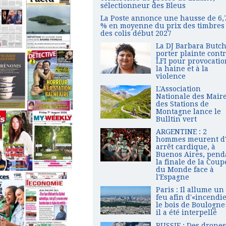
sélectionneur des Bleus
La Poste annonce une hausse de 6,
% en moyenne du prix des timbres 
des colis début 2027
La DJ Barbara Butch
porter plainte cont
LFI pour provocatio
la haine et à la
violence
L'Association
Nationale des Mair
des Stations de
Montagne lance le
Bulltin vert
ARGENTINE : 2
hommes meurent d
arrêt cardique, à
Buenos Aires, pend
la finale de la Coup
du Monde face à
l'Espagne
Paris : Il allume un
feu afin d'«incendi
le bois de Boulogne
il a été interpellé
RUSSIE : Des drones