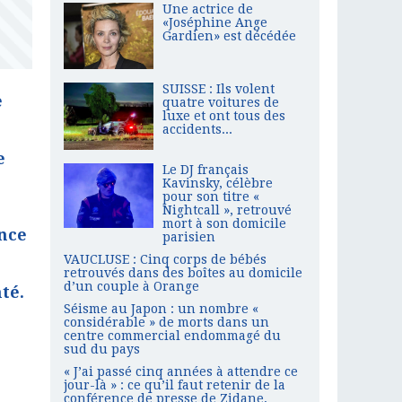
Une actrice de
«Joséphine Ange
Gardien» est décédée
SUISSE : Ils volent
e
quatre voitures de
luxe et ont tous des
accidents...
e
Le DJ français
Kavinsky, célèbre
pour son titre «
Nightcall », retrouvé
mort à son domicile
ance
parisien
VAUCLUSE : Cinq corps de bébés
retrouvés dans des boîtes au domicile
d’un couple à Orange
té.
Séisme au Japon : un nombre «
considérable » de morts dans un
centre commercial endommagé du
sud du pays
« J’ai passé cinq années à attendre ce
jour-là » : ce qu’il faut retenir de la
conférence de presse de Zidane,