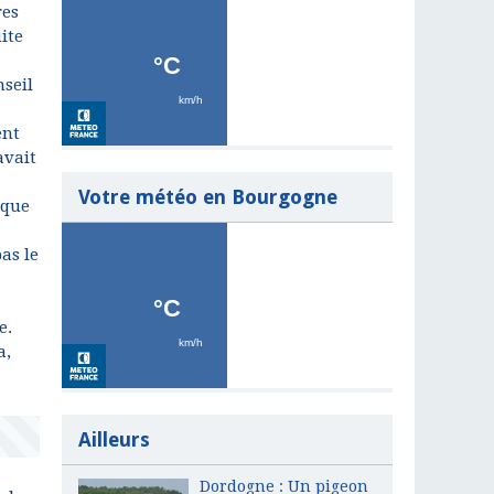
res
ite
nseil
ent
avait
Votre météo en Bourgogne
 que
as le
e.
a,
Ailleurs
Dordogne : Un pigeon