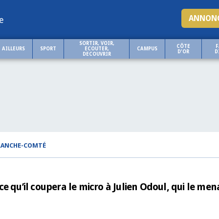
ANNONC
e
SORTIR, VOIR,
CÔTE
F
AILLEURS
SPORT
ECOUTER,
CAMPUS
D'OR
D
DECOUVRIR
FRANCHE-COMTÉ
e qu’il coupera le micro à Julien Odoul, qui le men