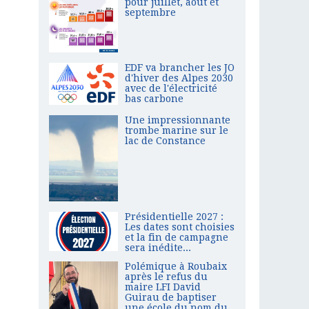
pour juillet, août et
septembre
EDF va brancher les JO
d'hiver des Alpes 2030
avec de l'électricité
bas carbone
Une impressionnante
trombe marine sur le
lac de Constance
Présidentielle 2027 :
Les dates sont choisies
et la fin de campagne
sera inédite...
Polémique à Roubaix
après le refus du
maire LFI David
Guirau de baptiser
une école du nom du