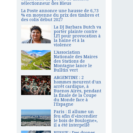
sélectionneur des Bleus
La Poste annonce une hausse de 6,73
% en moyenne du prix des timbres et
des colis début 2027
La DJ Barbara Butch va
porter plainte contre
LFI pour provocation à
la haine et à la
violence
L'Association
Nationale des Maires
des Stations de
Montagne lance le
Bulltin vert
ARGENTINE : 2
hommes meurent d'un
arrêt cardique, à
Buenos Aires, pendant
la finale de la Coupe
du Monde face à
l'Espagne
Paris : Il allume un
feu afin d'«incendier
le bois de Boulogne»,
il a été interpellé
RUSSIE : Des drones