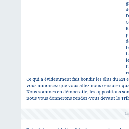
g
d
D
C
R
p
d
t
L
l
l
r
Ce qui a évidemment fait bondir les élus du RN e
vous annoncez que vous allez nous censurer qua
Nous sommes en démocratie, les oppositions sont 
nous vous donnerons rendez-vous devant le Trib