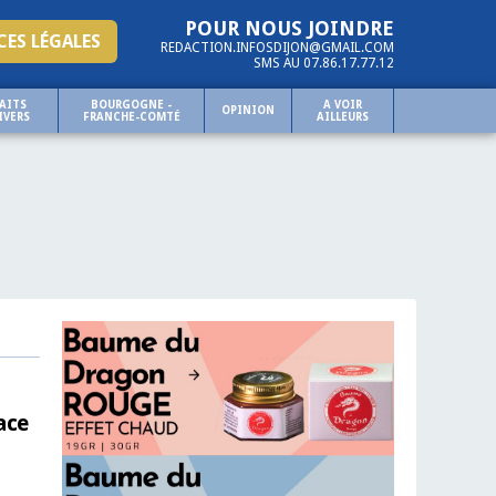
POUR NOUS JOINDRE
ES LÉGALES
REDACTION.INFOSDIJON@GMAIL.COM
SMS AU 07.86.17.77.12
AITS
BOURGOGNE -
A VOIR
OPINION
IVERS
FRANCHE-COMTÉ
AILLEURS
ace