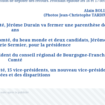
tion de déposer des recours. Prochain épisode les 16 et 17 oc
Alain BOL
(Photos Jean-Christophe TARDI
é, Jérôme Durain va fermer une parenthèse d
ans
omté, du beau monde et deux candidats, Jérôm
rie Sermier, pour la présidence
ident du conseil régional de Bourgogne-Franch
Comté
, 15 vice-présidents, un nouveau vice-préside
ées et des disparitions