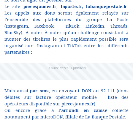
Le don en ligne est possible sur :
Le site
piecesjaunes.fr
,
laposte.fr
,
labanquepostale.fr
.
Les appels aux dons seront également relayés sur
l’ensemble des plateformes du groupe La Poste
(
Instagram
,
Facebook,
TikTok
,
LinkedIn
,
Threads
,
BlueSky
). A noter À noter qu’un challenge consistant à
monter des tirelires le plus rapidement possible sera
organisé sur
Instagram
et
TikTok
entre les différents
partenaires ;
Mais aussi
par sms
, en envoyant DON au 92 111 (dons
débités sur facture opérateur mobile – liste des
opérateurs disponible sur piecesjaunes.fr)
Ou encore
grâce à
l’arrondi en caisse
collecté
notamment par microDON, filiale de La Banque Postale.