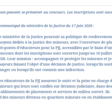
mum peuvent se présenter au concours. Les inscriptions sont ouv
ommuniqué du ministère de la Justice du 17 juin 2026 :
e ministère de la Justice poursuit sa politique de renforcemen
oyens dédiés à la justice des mineurs, avec l’ouverture de pl
50 postes d’éducateurs pour la PJJ, accessibles par le biais d’u
oncours dont les inscriptions sont ouvertes jusqu’au 10 juillet
026. Leur mission : accompagner et protéger les mineurs et j
ajeurs faisant l’objet d’une décision de justice, lorsqu’ils son
anger ou lorsqu’ils ont commis une infraction.
es éducateurs de la PJJ assurent le suivi et la prise en charge 
ineurs qui leurs sont confiés sur décision judiciaire, dans des
tablissements de placements et services de milieu ouvert. Ils
if des mineurs détenus en quartiers mineurs ou en établisse