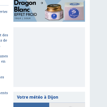
ertes
t des
us de
n
eunes
t en
des
ments
Votre météo à Dijon