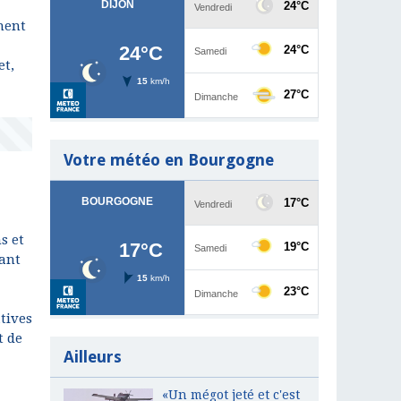
ement
et,
Votre météo en Bourgogne
s et
vant
tives
t de
Ailleurs
«Un mégot jeté et c'est