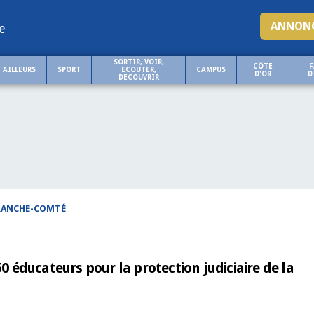
ANNONC
e
SORTIR, VOIR,
CÔTE
F
AILLEURS
SPORT
ECOUTER,
CAMPUS
D'OR
D
DECOUVRIR
FRANCHE-COMTÉ
50 éducateurs pour la protection judiciaire de la