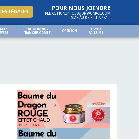
POUR NOUS JOINDRE
ES LÉGALES
REDACTION.INFOSDIJON@GMAIL.COM
SMS AU 07.86.17.77.12
AITS
BOURGOGNE -
A VOIR
OPINION
IVERS
FRANCHE-COMTÉ
AILLEURS