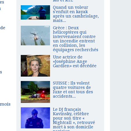
es
Quand un voleur
u
s'enfuit en kayak
après un cambriolage,
mais...
 de
Grèce : Deux
hélicoptères qui
intervenaient contre
un incendie entrent
en collision, les
équipages recherchés
Une actrice de
«Joséphine Ange
Gardien» est décédée
s
SUISSE : Ils volent
quatre voitures de
luxe et ont tous des
accidents...
 mois
Le DJ français
Kavinsky, célèbre
pour son titre «
Nightcall », retrouvé
mort à son domicile