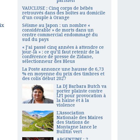
parisien
VAUCLUSE : Cinq corps de bébés
retrouvés dans des boîtes au domicile
d’un couple à Orange
ix
Séisme au Japon : un nombre «
considérable » de morts dans un
centre commercial endommagé du
sud du pays
« J’ai passé cinq années à attendre ce
jour-là » : ce qu’il faut retenir de la
conférence de presse de Zidane,
sélectionneur des Bleus
La Poste annonce une hausse de 6,73
% en moyenne du prix des timbres et
des colis début 2027
La DJ Barbara Butch va
porter plainte contre
LFI pour provocation à
la haine et à la
violence
L'Association
Nationale des Maires
des Stations de
Montagne lance le
Bulltin vert
ARGENTINE : 2