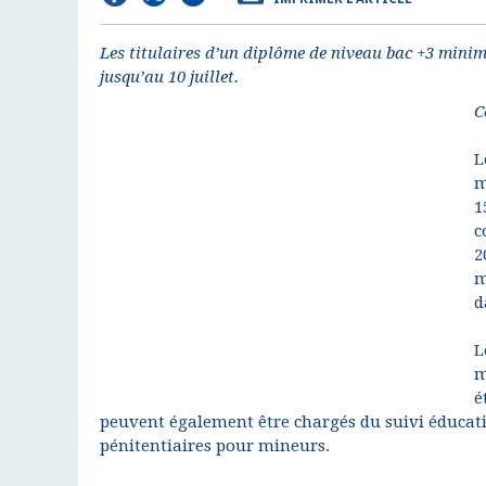
Les titulaires d’un diplôme de niveau bac +3 mini
jusqu’au 10 juillet.
C
L
m
1
c
2
m
d
L
m
é
peuvent également être chargés du suivi éducat
pénitentiaires pour mineurs.