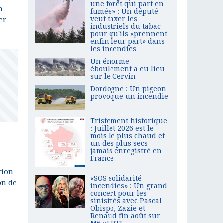
une forêt qui part en
n
fumée» : Un député
veut taxer les
er
industriels du tabac
pour qu'ils «prennent
enfin leur part» dans
les incendies
Un énorme
éboulement a eu lieu
sur le Cervin
Dordogne : Un pigeon
provoque un incendie
Tristement historique
: Juillet 2026 est le
mois le plus chaud et
un des plus secs
jamais enregistré en
France
tion
«SOS solidarité
on de
incendies» : Un grand
concert pour les
sinistrés avec Pascal
Obispo, Zazie et
Renaud fin août sur
M6 et RTL