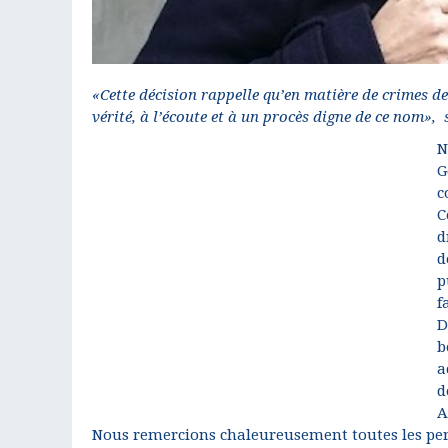
«Cette décision rappelle qu’en matière de crimes de 
vérité, à l’écoute et à un procès digne de ce nom», 
N
G
c
C
d
d
p
f
D
b
a
d
A
Nous remercions chaleureusement toutes les perso