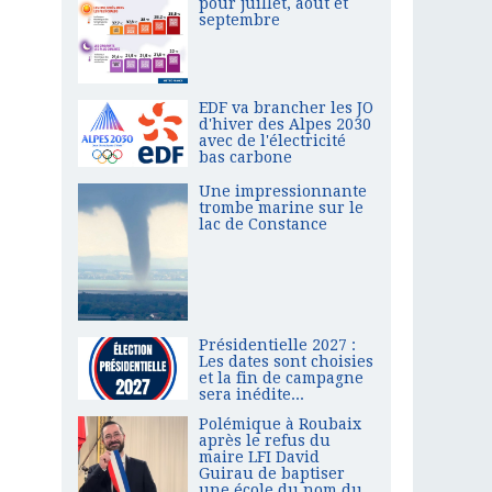
pour juillet, août et
septembre
EDF va brancher les JO
d'hiver des Alpes 2030
avec de l'électricité
bas carbone
Une impressionnante
trombe marine sur le
lac de Constance
Présidentielle 2027 :
Les dates sont choisies
et la fin de campagne
sera inédite...
Polémique à Roubaix
après le refus du
maire LFI David
Guirau de baptiser
une école du nom du