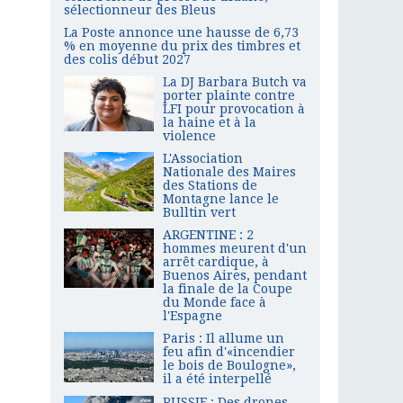
sélectionneur des Bleus
La Poste annonce une hausse de 6,73
% en moyenne du prix des timbres et
des colis début 2027
La DJ Barbara Butch va
porter plainte contre
LFI pour provocation à
la haine et à la
violence
L'Association
Nationale des Maires
des Stations de
Montagne lance le
Bulltin vert
ARGENTINE : 2
hommes meurent d'un
arrêt cardique, à
Buenos Aires, pendant
la finale de la Coupe
du Monde face à
l'Espagne
Paris : Il allume un
feu afin d'«incendier
le bois de Boulogne»,
il a été interpellé
RUSSIE : Des drones