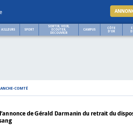
ANNONC
e
SORTIR, VOIR,
CÔTE
F
AILLEURS
SPORT
ECOUTER,
CAMPUS
D'OR
D
DECOUVRIR
FRANCHE-COMTÉ
de l’annonce de Gérald Darmanin du retrait du dispos
 sang