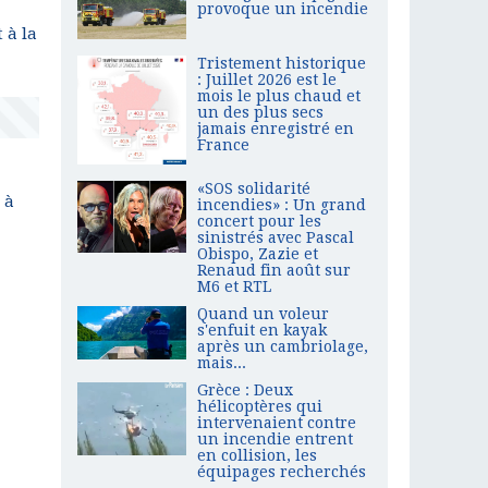
provoque un incendie
 à la
Tristement historique
: Juillet 2026 est le
mois le plus chaud et
un des plus secs
jamais enregistré en
France
«SOS solidarité
 à
incendies» : Un grand
concert pour les
sinistrés avec Pascal
Obispo, Zazie et
Renaud fin août sur
M6 et RTL
Quand un voleur
s'enfuit en kayak
après un cambriolage,
mais...
Grèce : Deux
hélicoptères qui
intervenaient contre
un incendie entrent
en collision, les
équipages recherchés