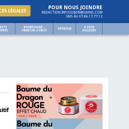
POUR NOUS JOINDRE
ES LÉGALES
REDACTION.INFOSDIJON@GMAIL.COM
SMS AU 07.86.17.77.12
AITS
BOURGOGNE -
A VOIR
OPINION
IVERS
FRANCHE-COMTÉ
AILLEURS
itif