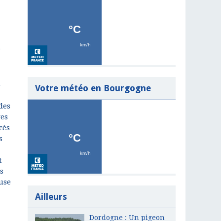
a
-
Votre météo en Bourgogne
des
ves
cès
s
t
s
use
Ailleurs
Dordogne : Un pigeon