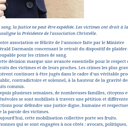
sang, la justice ne peut être expédiée. Les victimes ont droit à l
souligne la Présidente de l'association Christelle.
otre association se félicite de l’annonce faite par le Ministre
érald Darmanin concernant le retrait du dispositif de plaider
oupable pour les crimes de sang.
ette décision marque une avancée essentielle pour le respect 
roits des victimes et de leurs proches. Les crimes les plus gra
oivent continuer à être jugés dans le cadre d’un véritable pro
ublic, contradictoire et solennel, à la hauteur de la gravité de
aits commis.
epuis plusieurs semaines, de nombreuses familles, citoyens e
énévoles se sont mobilisés à travers une pétition et différente
ctions pour défendre une justice digne, humaine et respectue
e la parole des victimes.
ujourd’hui, cette mobilisation collective porte ses fruits.
nnes qui se sont engagées à nos côtés : avocats, politiques,