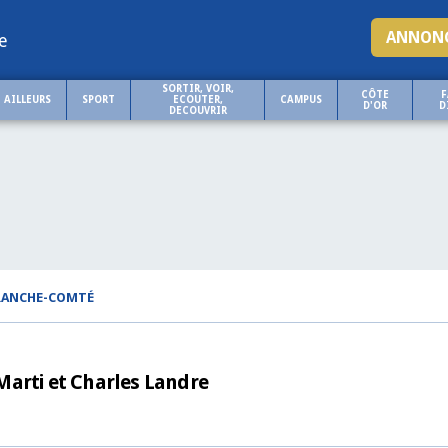
ANNONC
e
SORTIR, VOIR,
CÔTE
F
AILLEURS
SPORT
ECOUTER,
CAMPUS
D'OR
D
DECOUVRIR
FRANCHE-COMTÉ
Marti et Charles Landre