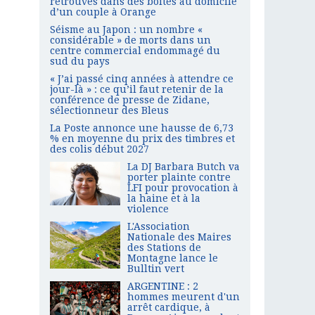
retrouvés dans des boîtes au domicile
d’un couple à Orange
Séisme au Japon : un nombre «
considérable » de morts dans un
centre commercial endommagé du
sud du pays
« J’ai passé cinq années à attendre ce
jour-là » : ce qu’il faut retenir de la
conférence de presse de Zidane,
sélectionneur des Bleus
La Poste annonce une hausse de 6,73
% en moyenne du prix des timbres et
des colis début 2027
La DJ Barbara Butch va
porter plainte contre
LFI pour provocation à
la haine et à la
violence
L'Association
Nationale des Maires
des Stations de
Montagne lance le
Bulltin vert
ARGENTINE : 2
hommes meurent d'un
arrêt cardique, à