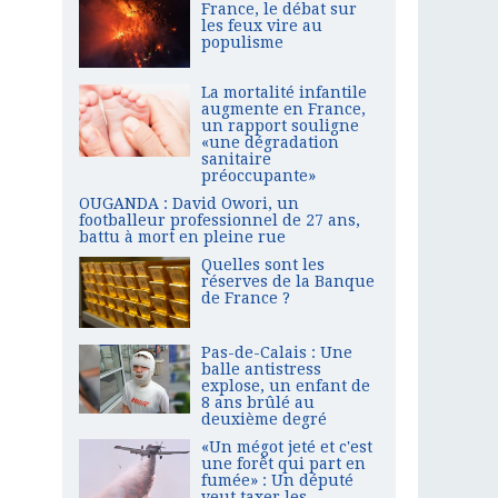
France, le débat sur
les feux vire au
populisme
La mortalité infantile
augmente en France,
un rapport souligne
«une dégradation
sanitaire
préoccupante»
OUGANDA : David Owori, un
footballeur professionnel de 27 ans,
battu à mort en pleine rue
Quelles sont les
réserves de la Banque
de France ?
Pas-de-Calais : Une
balle antistress
explose, un enfant de
8 ans brûlé au
deuxième degré
«Un mégot jeté et c'est
une forêt qui part en
fumée» : Un député
veut taxer les