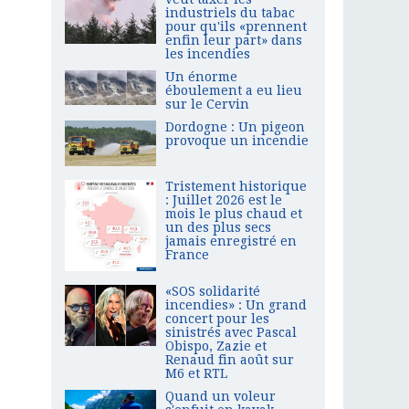
industriels du tabac
pour qu'ils «prennent
enfin leur part» dans
les incendies
Un énorme
éboulement a eu lieu
sur le Cervin
Dordogne : Un pigeon
provoque un incendie
Tristement historique
: Juillet 2026 est le
mois le plus chaud et
un des plus secs
jamais enregistré en
France
«SOS solidarité
incendies» : Un grand
concert pour les
sinistrés avec Pascal
Obispo, Zazie et
Renaud fin août sur
M6 et RTL
Quand un voleur