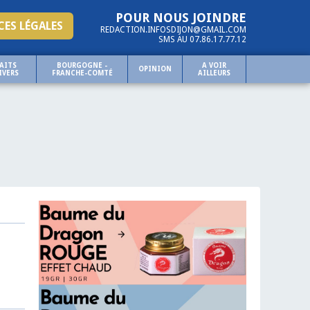
POUR NOUS JOINDRE
ES LÉGALES
REDACTION.INFOSDIJON@GMAIL.COM
SMS AU 07.86.17.77.12
AITS
BOURGOGNE -
A VOIR
OPINION
IVERS
FRANCHE-COMTÉ
AILLEURS