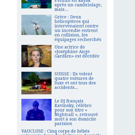
s'enfuit en kayak
après un cambriolage,
mais...
Grèce : Deux
hélicoptères qui
intervenaient contre
un incendie entrent
en collision, les
équipages recherchés
Une actrice de
«Joséphine Ange
Gardien» est décédée
SUISSE : Ils volent
quatre voitures de
luxe et ont tous des
accidents...
Le DJ français
Kavinsky, célèbre
pour son titre «
Nightcall », retrouvé
mort à son domicile
parisien
VAUCLUSE : Cinq corps de bébés