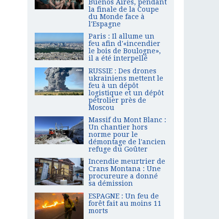
Buenos Aires, pendant
la finale de la Coupe
du Monde face à
l'Espagne
Paris : Il allume un
feu afin d'«incendier
le bois de Boulogne»,
il a été interpellé
RUSSIE : Des drones
ukrainiens mettent le
feu à un dépôt
logistique et un dépôt
pétrolier près de
Moscou
Massif du Mont Blanc :
Un chantier hors
norme pour le
démontage de l'ancien
refuge du Goûter
Incendie meurtrier de
Crans Montana : Une
procureure a donné
sa démission
ESPAGNE : Un feu de
forêt fait au moins 11
morts