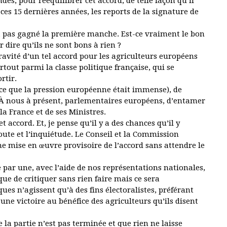
des, pour rééquilibrer cet accord, de telle façon qu’il
 ces 15 dernières années, les reports de la signature de
’a pas gagné la première manche. Est-ce vraiment le bon
dire qu’ils ne sont bons à rien ?
ravité d’un tel accord pour les agriculteurs européens
urtout parmi la classe politique française, qui se
ortir.
rce que la pression européenne était immense), de
 À nous à présent, parlementaires européens, d’entamer
 la France et de ses Ministres.
 accord. Et, je pense qu’il y a des chances qu’il y
ute et l’inquiétude. Le Conseil et la Commission
une mise en œuvre provisoire de l’accord sans attendre le
 par une, avec l’aide de nos représentations nationales,
 que de critiquer sans rien faire mais ce sera
es n’agissent qu’à des fins électoralistes, préférant
’une victoire au bénéfice des agriculteurs qu’ils disent
la partie n’est pas terminée et que rien ne laisse