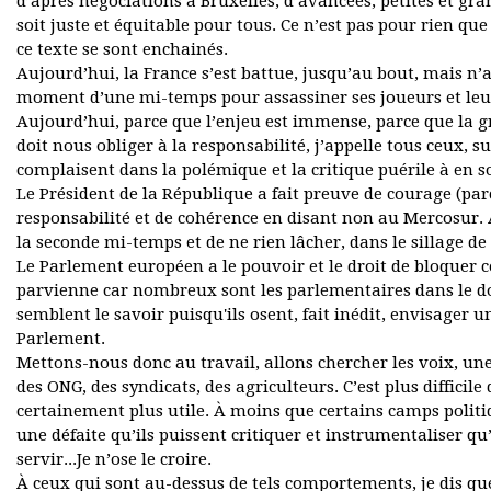
d’âpres négociations à Bruxelles, d’avancées, petites et gran
soit juste et équitable pour tous. Ce n’est pas pour rien que
ce texte se sont enchainés.
Aujourd’hui, la France s’est battue, jusqu’au bout, mais n
moment d’une mi-temps pour assassiner ses joueurs et leur 
Aujourd’hui, parce que l’enjeu est immense, parce que la g
doit nous obliger à la responsabilité, j’appelle tous ceux, s
complaisent dans la polémique et la critique puérile à en s
Le Président de la République a fait preuve de courage (pa
responsabilité et de cohérence en disant non au Mercosur.
la seconde mi-temps et de ne rien lâcher, dans le sillage de
Le Parlement européen a le pouvoir et le droit de bloquer cet
parvienne car nombreux sont les parlementaires dans le do
semblent le savoir puisqu'ils osent, fait inédit, envisager 
Parlement.
Mettons-nous donc au travail, allons chercher les voix, une
des ONG, des syndicats, des agriculteurs. C’est plus difficile
certainement plus utile. À moins que certains camps politiqu
une défaite qu’ils puissent critiquer et instrumentaliser qu
servir...Je n’ose le croire.
À ceux qui sont au-dessus de tels comportements, je dis que 