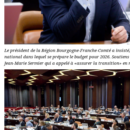
Le président de la Région Bourgogne-Franche-Comté a insisté, 
national dans lequel se prépare le budget pour 2026. Soutiens 
Jean-Marie Sermier qui a appelé à «assurer la transition» e