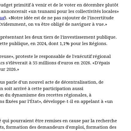
udget primitif à venir et de le voter en décembre plutôt
at, annoncerait «un tsunami pour les collectivités locales»
qué
). «Notre idée est de ne pas rajouter de l’incertitude
 Évidemment, on va être obligé de naviguer à vue.»
s représentant les deux tiers de l'investissement publique.
dette publique, en 2024, dont 1,1% pour les Régions.
use», proteste le responsable de l'exécutif régional
 s'élèverait à 55 millions d'euros en 2026. «D'épais
ur 2026.»
parle d'un nouvel acte de décentralisation, de
n soit arrivé à cette participation aussi
ction du dynamisme des recettes régionales, à
s fixées par l’État», développe-t-il en appelant à «un
é qui pourraient être remises en cause par la recherche
uits, formation des demandeurs d'emploi, formation des