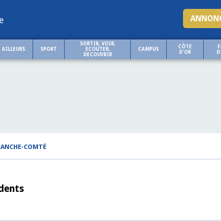
ANNONC
e
SORTIR, VOIR,
CÔTE
F
AILLEURS
SPORT
ECOUTER,
CAMPUS
D'OR
D
DECOUVRIR
FRANCHE-COMTÉ
idents