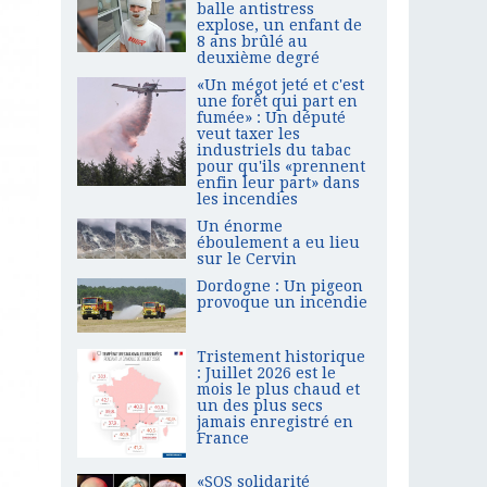
balle antistress
explose, un enfant de
8 ans brûlé au
deuxième degré
«Un mégot jeté et c'est
une forêt qui part en
fumée» : Un député
veut taxer les
industriels du tabac
pour qu'ils «prennent
enfin leur part» dans
les incendies
Un énorme
éboulement a eu lieu
sur le Cervin
Dordogne : Un pigeon
provoque un incendie
Tristement historique
: Juillet 2026 est le
mois le plus chaud et
un des plus secs
jamais enregistré en
France
«SOS solidarité