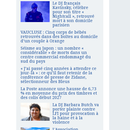
Le DJ français
Kavinsky, célèbre
pour son titre «
Nightcall », retrouvé
mort à son domicile
parisien
VAUCLUSE : Cinq corps de bébés
retrouvés dans des boîtes au domicile
d’un couple à Orange
Séisme au Japon : un nombre «
considérable » de morts dans un
centre commercial endommagé du
sud du pays
« J’ai passé cinq années à attendre ce
jour-là » : ce qu’il faut retenir de la
conférence de presse de Zidane,
sélectionneur des Bleus
La Poste annonce une hausse de 6,73
% en moyenne du prix des timbres et
des colis début 2027
La DJ Barbara Butch va
porter plainte contre
LFI pour provocation à
la haine et à la
violence
L'Association