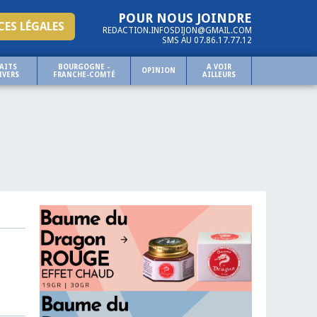
POUR NOUS JOINDRE
ES LÉGALES
REDACTION.INFOSDIJON@GMAIL.COM
SMS AU 07.86.17.77.12
AITS
BOURGOGNE -
A VOIR
OPINION
IVERS
FRANCHE-COMTÉ
AILLEURS