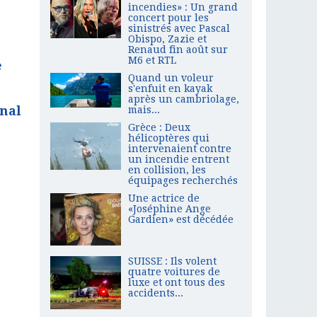
incendies» : Un grand
concert pour les
sinistrés avec Pascal
Obispo, Zazie et
Renaud fin août sur
M6 et RTL
e
Quand un voleur
s'enfuit en kayak
après un cambriolage,
onal
mais...
Grèce : Deux
hélicoptères qui
intervenaient contre
un incendie entrent
en collision, les
équipages recherchés
Une actrice de
«Joséphine Ange
Gardien» est décédée
SUISSE : Ils volent
quatre voitures de
luxe et ont tous des
accidents...