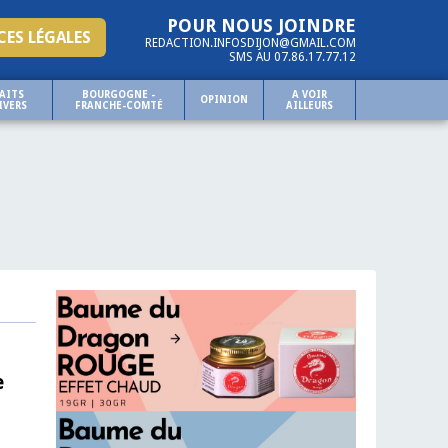
POUR NOUS JOINDRE
ES LÉGALES
REDACTION.INFOSDIJON@GMAIL.COM
SMS AU 07.86.17.77.12
AITS
BOURGOGNE -
A VOIR
OPINION
IVERS
FRANCHE-COMTÉ
AILLEURS
e