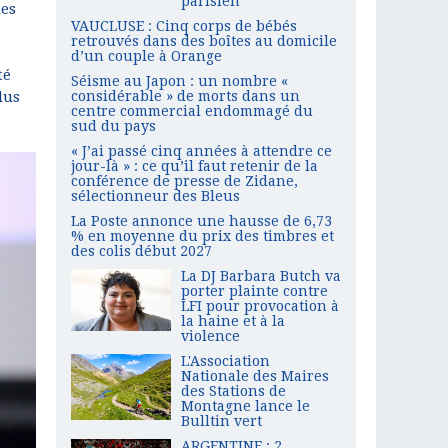
parisien
des
VAUCLUSE : Cinq corps de bébés
retrouvés dans des boîtes au domicile
d’un couple à Orange
té
Séisme au Japon : un nombre «
lus
considérable » de morts dans un
centre commercial endommagé du
sud du pays
« J’ai passé cinq années à attendre ce
jour-là » : ce qu’il faut retenir de la
conférence de presse de Zidane,
sélectionneur des Bleus
La Poste annonce une hausse de 6,73
% en moyenne du prix des timbres et
des colis début 2027
La DJ Barbara Butch va
porter plainte contre
LFI pour provocation à
la haine et à la
violence
L'Association
Nationale des Maires
des Stations de
Montagne lance le
Bulltin vert
ARGENTINE : 2