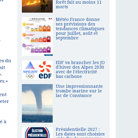
forêt fait au moins 11
morts
Météo France donne
ses prévisions des
tendances climatiques
pour juillet, août et
septembre
-
nes du
EDF va brancher les JO
ait
d'hiver des Alpes 2030
avec de l'électricité
.
bas carbone
es.»
Une impressionnante
trombe marine sur le
ent
lac de Constance
heter
é à
Présidentielle 2027 :
Les dates sont choisies