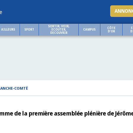
ANNONC
e
SORTIR, VOIR,
CÔTE
F
AILLEURS
SPORT
ECOUTER,
CAMPUS
D'OR
D
DECOUVRIR
FRANCHE-COMTÉ
ramme de la première assemblée plénière de Jérôm