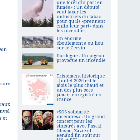
une forêt qui part en
fumée» : Un député
veut taxer les
industriels du tabac
pour qu'ils «prennent
enfin leur part» dans
les incendies
Un énorme
éboulement a eu lieu
sur le Cervin
rain
Dordogne : Un pigeon
provoque un incendie
Tristement historique
: Juillet 2026 est le
nsure
mois le plus chaud et
un des plus secs
jamais enregistré en
France
avaux
ouvel
«SOS solidarité
incendies» : Un grand
s et
concert pour les
sinistrés avec Pascal
Obispo, Zazie et
Renaud fin août sur
M6 et RTL