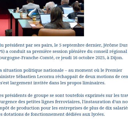
lu président par ses pairs, le 5 septembre dernier, Jérôme Du
PS) a conduit sa première session plénière du conseil régional
ourgogne-Franche-Comté, ce jeudi 16 octobre 2025, à Dijon.
a situation politique nationale – au moment où le Premier
inistre Sébastien Lecornu réchappait de deux motions de ce
 s'est largement invitée dans les propos liminaires.
es présidents de groupe se sont toutefois exprimés sur les tr
'urgence des petites lignes ferroviaires, l'instauration d'un n
mpôt de production pour les entreprises de plus de dix salarié
es dotations de fonctionnement dédiées aux lycées.