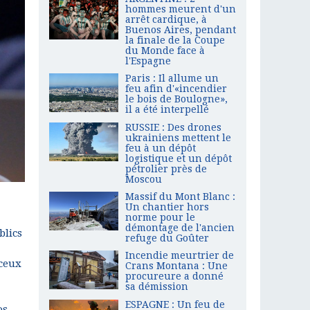
hommes meurent d'un
arrêt cardique, à
Buenos Aires, pendant
la finale de la Coupe
du Monde face à
l'Espagne
Paris : Il allume un
feu afin d'«incendier
le bois de Boulogne»,
il a été interpellé
RUSSIE : Des drones
ukrainiens mettent le
feu à un dépôt
logistique et un dépôt
pétrolier près de
Moscou
Massif du Mont Blanc :
Un chantier hors
norme pour le
démontage de l'ancien
blics
refuge du Goûter
Incendie meurtrier de
 ceux
Crans Montana : Une
procureure a donné
sa démission
ESPAGNE : Un feu de
os