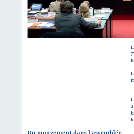
É
(
B
L
m
–
L
d
i
l
Du mouvement dans l'assemblée