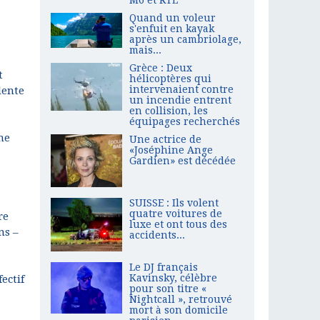
Quand un voleur
s'enfuit en kayak
après un cambriolage,
mais...
Grèce : Deux
t
hélicoptères qui
intervenaient contre
dente
un incendie entrent
en collision, les
équipages recherchés
me
Une actrice de
«Joséphine Ange
Gardien» est décédée
SUISSE : Ils volent
quatre voitures de
re
luxe et ont tous des
ns –
accidents...
Le DJ français
Kavinsky, célèbre
ectif
pour son titre «
Nightcall », retrouvé
mort à son domicile