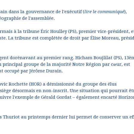
in dans la gouvernance de l'exécutif (
lire le communiqué
),
géographie de l'assemblée.
mais à la tribune Éric Houlley (PS), premier vice-président, e
e. La tribune est complétée de droit par Élise Moreau, prési
iègent dorénavant au premier rang. Hicham Boujlilat (PS), 13è
 principal groupe de la majorité Notre Région par cœur, est
nt occupé par Jérôme Durain.
dovic Rochette (HOR) a démissionné du groupe des élus
 siège désormais en non-inscrit. Une situation qui pourrait êt
e suivre l'exemple de Gérald Gordat – également encarté Horizo
is Thuriot au printemps dernier lui permet de conserver un eff