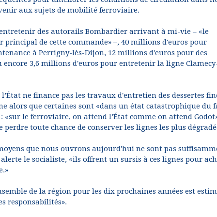
venir aux sujets de mobilité ferroviaire.
 entretenir des autorails Bombardier arrivant à mi-vie – «le
ur principal de cette commande» –, 40 millions d'euros pour
aintenance à Perrigny-lès-Dijon, 12 millions d'euros pour des
u encore 3,6 millions d'euros pour entretenir la ligne Clamecy
l’État ne finance pas les travaux d'entretien des dessertes fi
ne alors que certaines sont «dans un état catastrophique du f
 «sur le ferroviaire, on attend l’État comme on attend Godot»
de perdre toute chance de conserver les lignes les plus dégradé
les moyens que nous ouvrons aujourd'hui ne sont pas suffisamm
, alerte le socialiste, «ils offrent un sursis à ces lignes pour ac
e.»
'ensemble de la région pour les dix prochaines années est estim
es responsabilités».