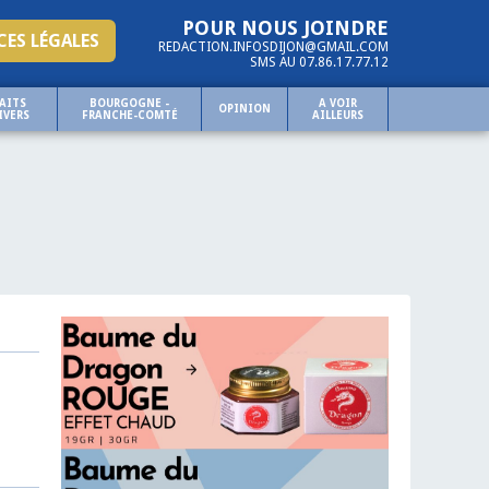
POUR NOUS JOINDRE
ES LÉGALES
REDACTION.INFOSDIJON@GMAIL.COM
SMS AU 07.86.17.77.12
AITS
BOURGOGNE -
A VOIR
OPINION
IVERS
FRANCHE-COMTÉ
AILLEURS