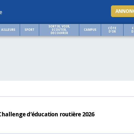
ANNONC
e
SORTIR, VOIR,
CÔTE
F
AILLEURS
SPORT
ECOUTER,
CAMPUS
D'OR
D
DECOUVRIR
hallenge d’éducation routière 2026