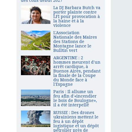
des colis début 2027
La DJ Barbara Butch va
porter plainte contre
LFI pour provocation à
la haine et à la
violence
L'Association
Nationale des Maires
des Stations de
Montagne lance le
Bulltin vert
ARGENTINE : 2
hommes meurent d'un
arrêt cardique, à
Buenos Aires, pendant
la finale de la Coupe
du Monde face à
l'Espagne
Paris : Il allume un
feu afin d'«incendier
le bois de Boulogne»,
il a été interpellé
RUSSIE : Des drones
ukrainiens mettent le
feu à un dépôt
logistique et un dépôt
pétrolier près de