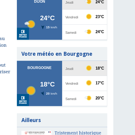
 au
tion
Votre météo en Bourgogne
out
riser
Ailleurs
Tristement historique