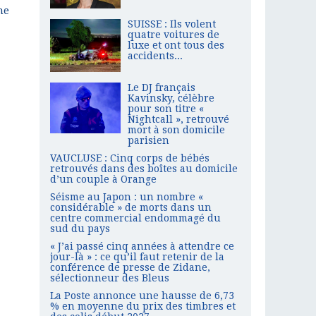
ne
SUISSE : Ils volent
quatre voitures de
luxe et ont tous des
accidents...
Le DJ français
Kavinsky, célèbre
pour son titre «
Nightcall », retrouvé
mort à son domicile
parisien
VAUCLUSE : Cinq corps de bébés
retrouvés dans des boîtes au domicile
d’un couple à Orange
Séisme au Japon : un nombre «
considérable » de morts dans un
centre commercial endommagé du
sud du pays
« J’ai passé cinq années à attendre ce
jour-là » : ce qu’il faut retenir de la
conférence de presse de Zidane,
sélectionneur des Bleus
La Poste annonce une hausse de 6,73
% en moyenne du prix des timbres et