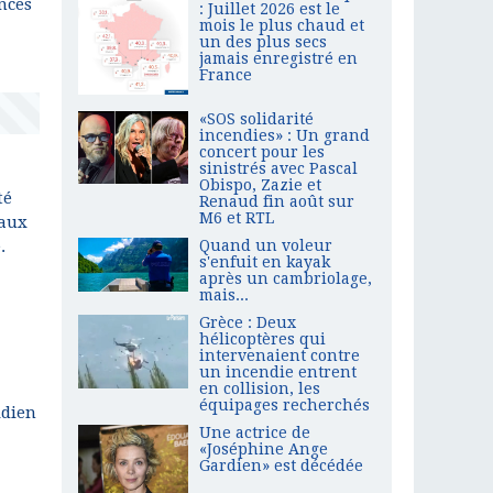
nces
: Juillet 2026 est le
mois le plus chaud et
un des plus secs
jamais enregistré en
France
«SOS solidarité
incendies» : Un grand
concert pour les
sinistrés avec Pascal
Obispo, Zazie et
té
Renaud fin août sur
M6 et RTL
 aux
Quand un voleur
.
s'enfuit en kayak
après un cambriolage,
mais...
Grèce : Deux
hélicoptères qui
intervenaient contre
un incendie entrent
en collision, les
équipages recherchés
idien
Une actrice de
«Joséphine Ange
Gardien» est décédée