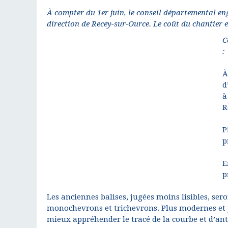
À compter du 1er juin, le conseil départemental en
direction de Recey-sur-Ource. Le coût du chantier e
C
:
À
d
à
R
P
p
E
p
Les anciennes balises, jugées moins lisibles, ser
monochevrons et trichevrons. Plus modernes et 
mieux appréhender le tracé de la courbe et d’anti