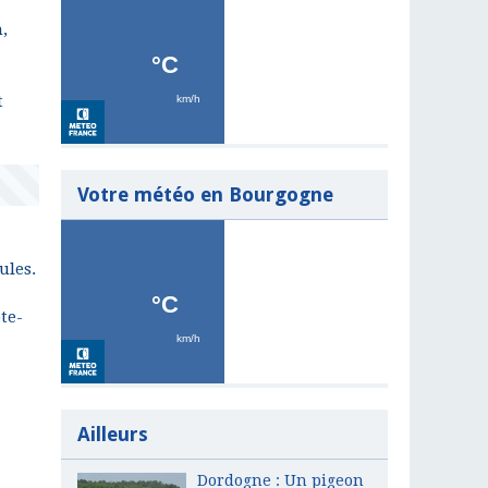
,
t
Votre météo en Bourgogne
ules.
te-
Ailleurs
Dordogne : Un pigeon