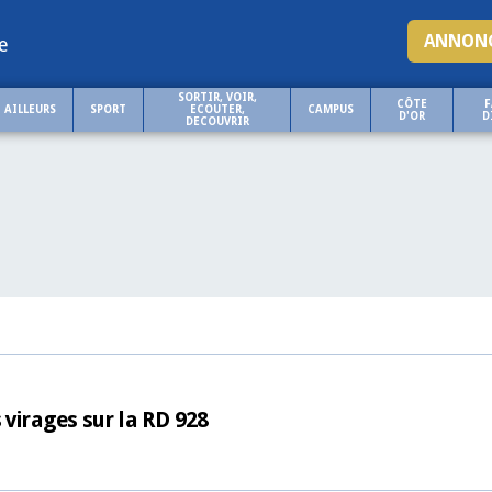
ANNONC
e
SORTIR, VOIR,
CÔTE
F
AILLEURS
SPORT
ECOUTER,
CAMPUS
D'OR
D
DECOUVRIR
 virages sur la RD 928