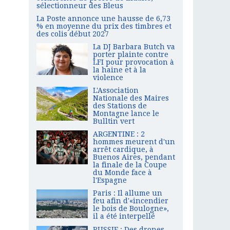
sélectionneur des Bleus
La Poste annonce une hausse de 6,73
% en moyenne du prix des timbres et
des colis début 2027
La DJ Barbara Butch va
porter plainte contre
LFI pour provocation à
la haine et à la
violence
L'Association
Nationale des Maires
des Stations de
Montagne lance le
Bulltin vert
ARGENTINE : 2
hommes meurent d'un
arrêt cardique, à
Buenos Aires, pendant
la finale de la Coupe
du Monde face à
l'Espagne
Paris : Il allume un
feu afin d'«incendier
le bois de Boulogne»,
il a été interpellé
RUSSIE : Des drones