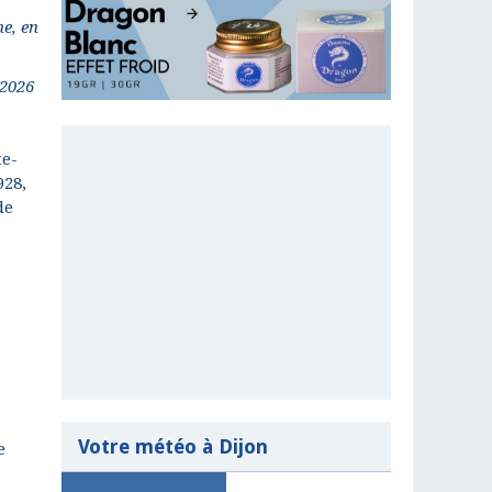
e, en
 2026
te-
928,
de
Votre météo à Dijon
e