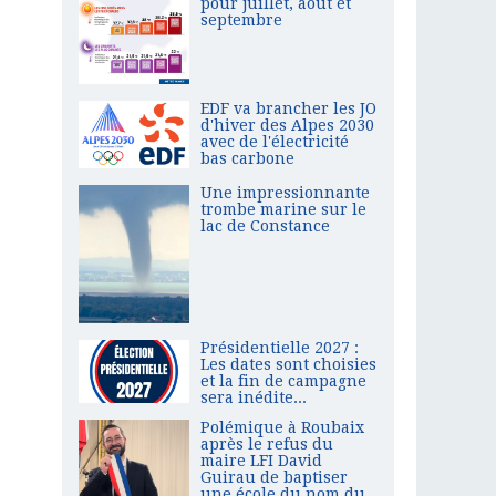
pour juillet, août et
septembre
EDF va brancher les JO
d'hiver des Alpes 2030
avec de l'électricité
bas carbone
Une impressionnante
trombe marine sur le
lac de Constance
Présidentielle 2027 :
Les dates sont choisies
et la fin de campagne
sera inédite...
Polémique à Roubaix
après le refus du
maire LFI David
Guirau de baptiser
une école du nom du