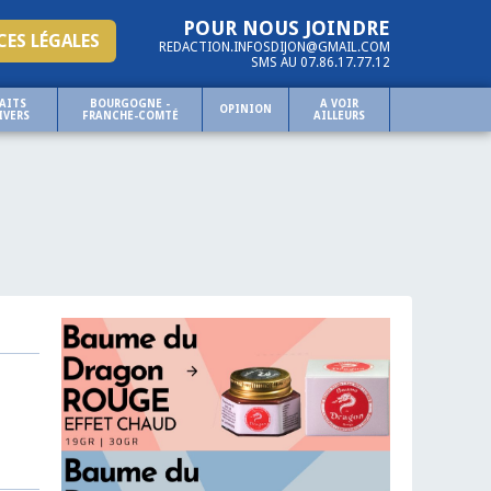
POUR NOUS JOINDRE
ES LÉGALES
REDACTION.INFOSDIJON@GMAIL.COM
SMS AU 07.86.17.77.12
AITS
BOURGOGNE -
A VOIR
OPINION
IVERS
FRANCHE-COMTÉ
AILLEURS