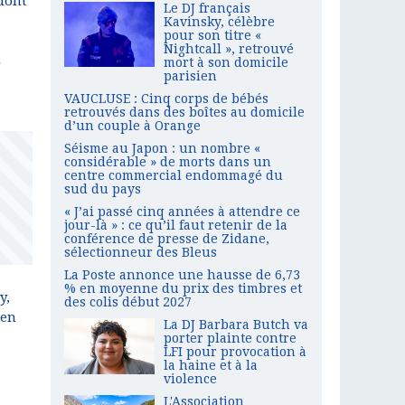
 dont
Le DJ français
Kavinsky, célèbre
pour son titre «
Nightcall », retrouvé
s
mort à son domicile
parisien
VAUCLUSE : Cinq corps de bébés
retrouvés dans des boîtes au domicile
d’un couple à Orange
Séisme au Japon : un nombre «
considérable » de morts dans un
centre commercial endommagé du
sud du pays
« J’ai passé cinq années à attendre ce
jour-là » : ce qu’il faut retenir de la
conférence de presse de Zidane,
sélectionneur des Bleus
La Poste annonce une hausse de 6,73
% en moyenne du prix des timbres et
y,
des colis début 2027
ien
La DJ Barbara Butch va
porter plainte contre
LFI pour provocation à
la haine et à la
violence
L'Association