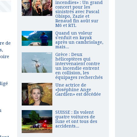
incendies» : Un grand
concert pour les
sinistrés avec Pascal
Obispo, Zazie et
Renaud fin août sur
M6 et RTL
Quand un voleur
s'enfuit en kayak
après un cambriolage,
re de
mais...
s,
Grèce : Deux
voire
hélicoptères qui
intervenaient contre
un incendie entrent
en collision, les
équipages recherchés
digé
Une actrice de
«Joséphine Ange
Gardien» est décédée
u
SUISSE : Ils volent
quatre voitures de
luxe et ont tous des
accidents...