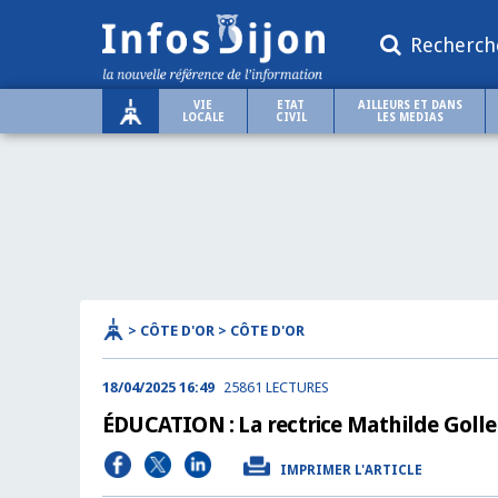
Recherch
VIE
ETAT
AILLEURS ET DANS
LOCALE
CIVIL
LES MEDIAS
> CÔTE D'OR > CÔTE D'OR
18/04/2025 16:49
25861 LECTURES
ÉDUCATION : La rectrice Mathilde Goll
IMPRIMER L'ARTICLE