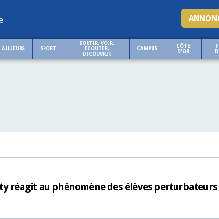
ANNONC
e
SORTIR, VOIR,
CÔTE
F
AILLEURS
SPORT
ECOUTER,
CAMPUS
D'OR
D
DECOUVRIR
ety réagit au phénomène des élèves perturbateurs