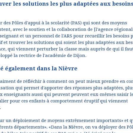
ver les solutions les plus adaptées aux besoin
 des Pôles d'appui à la scolarité (PAS) qui sont des moyens
stent, avec le soutien et la collaboration de [l'agence régional
seignant et un personnel de l'ARS pour recueillir les besoins 
et trouver les solutions qui soient les plus adaptées aux be
ce, qui viennent perturber la classe mais auprès de qui il fau
loppé la rectrice de l'académie de Dijon.
ité également dans la Nièvre
git vraiment de réfléchir à comment on peut mieux prendre en c
isation qui permet d'apporter des réponses plus adaptées, plu
aux enseignants aussi qui peuvent peuvent eux-mêmes saisir l
culier pour ces enfants à comportement éruptif qui viennent
.
se sur un déploiement de moyens extrêmement importants» et 
fférents départements». «Dans la Nièvre, on va déployer des Pô