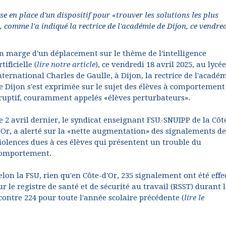
e en place d'un dispositif pour «trouver les solutions les plus
 comme l'a indiqué la rectrice de l'académie de Dijon, ce vendre
n marge d'un déplacement sur le thème de l'intelligence
rtificielle (
lire notre article
), ce vendredi 18 avril 2025, au lycée
nternational Charles de Gaulle, à Dijon, la rectrice de l'acadé
e Dijon s'est exprimée sur le sujet des élèves à comportement
ruptif, couramment appelés «élèves perturbateurs».
e 2 avril dernier, le syndicat enseignant FSU-SNUIPP de la Côt
'Or, a alerté sur la «nette augmentation» des signalements de
iolences dues à ces élèves qui présentent un trouble du
omportement.
elon la FSU, rien qu'en Côte-d'Or, 235 signalement ont été effe
ur le registre de santé et de sécurité au travail (RSST) durant 
contre 224 pour toute l'année scolaire précédente (
lire le