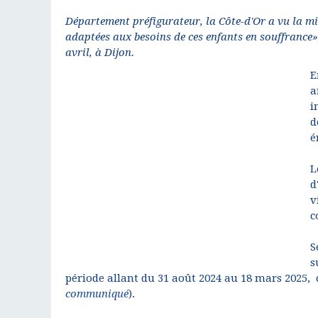
Département préfigurateur, la Côte-d'Or a vu la mis
adaptées aux besoins de ces enfants en souffrance»,
avril, à Dijon.
E
a
i
d
é
L
d
v
c
S
s
période allant du 31 août 2024 au 18 mars 2025, 
communiqué
).