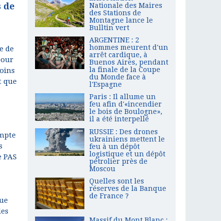
s de
Nationale des Maires
des Stations de
Montagne lance le
Bulltin vert
ARGENTINE : 2
hommes meurent d'un
e de
arrêt cardique, à
pour
Buenos Aires, pendant
la finale de la Coupe
soins
du Monde face à
t que
l'Espagne
Paris : Il allume un
feu afin d'«incendier
le bois de Boulogne»,
il a été interpellé
RUSSIE : Des drones
ompte
ukrainiens mettent le
s
feu à un dépôt
logistique et un dépôt
e PAS
pétrolier près de
Moscou
Quelles sont les
réserves de la Banque
de France ?
que
les
Massif du Mont Blanc :