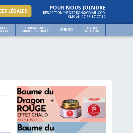
POUR NOUS JOINDRE
ES LÉGALES
REDACTION.INFOSDIJON@GMAIL.COM
SMS AU 07.86.17.77.12
AITS
BOURGOGNE -
A VOIR
OPINION
IVERS
FRANCHE-COMTÉ
AILLEURS