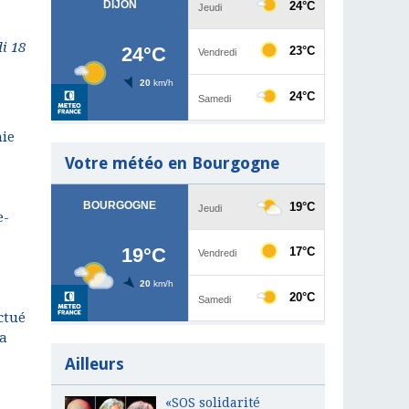
di 18
mie
Votre météo en Bourgogne
e-
ctué
la
Ailleurs
«SOS solidarité