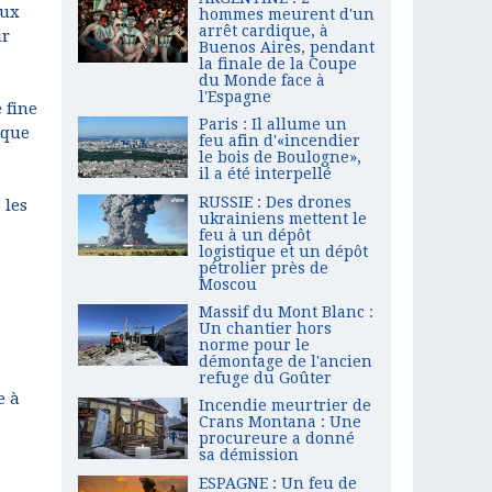
eux
hommes meurent d'un
arrêt cardique, à
ur
Buenos Aires, pendant
la finale de la Coupe
du Monde face à
l'Espagne
 fine
Paris : Il allume un
ique
feu afin d'«incendier
le bois de Boulogne»,
il a été interpellé
RUSSIE : Des drones
 les
ukrainiens mettent le
feu à un dépôt
logistique et un dépôt
pétrolier près de
Moscou
Massif du Mont Blanc :
Un chantier hors
norme pour le
démontage de l'ancien
refuge du Goûter
e à
Incendie meurtrier de
Crans Montana : Une
procureure a donné
sa démission
ESPAGNE : Un feu de