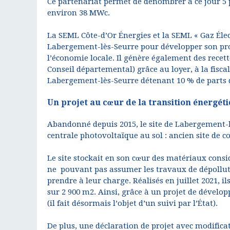
Ce partenariat permet de dénombrer à ce jour 5
environ 38 MWc.
La SEML Côte-d’Or Énergies et la SEML « Gaz Élec
Labergement-lès-Seurre pour développer son pro
l’économie locale. Il génère également des rec
Conseil départemental) grâce au loyer, à la fisc
Labergement-lès-Seurre détenant 10 % de parts d
Un projet au cœur de la transition énergét
Abandonné depuis 2015, le site de Labergement-lè
centrale photovoltaïque au sol : ancien site de c
Le site stockait en son cœur des matériaux cons
ne pouvant pas assumer les travaux de dépollutio
prendre à leur charge. Réalisés en juillet 2021, 
sur 2 900 m2. Ainsi, grâce à un projet de développ
(il fait désormais l’objet d’un suivi par l’État).
De plus, une déclaration de projet avec modifica