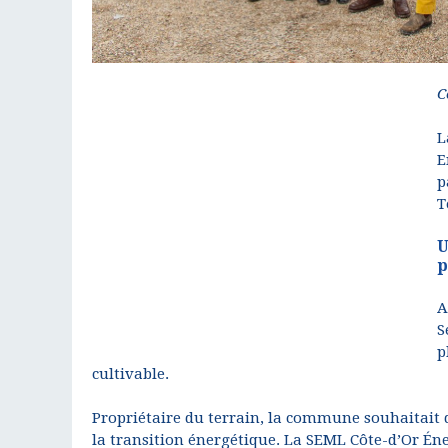
C
L
E
p
T
U
p
A
S
p
cultivable.
Propriétaire du terrain, la commune souhaitait 
la transition énergétique. La SEML Côte-d’Or Éne