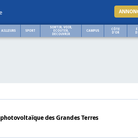
ANNONC
e
SORTIR, VOIR,
CÔTE
F
AILLEURS
SPORT
ECOUTER,
CAMPUS
D'OR
D
DECOUVRIR
e photovoltaïque des Grandes Terres