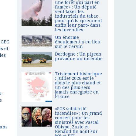
une forêt qui part en
fumée» : Un député
veut taxer les
industriels du tabac
pour qu'ils «prennent
enfin leur part» dans
les incendies
Un énorme
, GEG
éboulement a eu lieu
sur le Cervin
s et
Dordogne : Un pigeon
des
provoque un incendie
Tristement historique
: Juillet 2026 est le
mois le plus chaud et
un des plus secs
jamais enregistré en
s-
France
e
«SOS solidarité
incendies» : Un grand
concert pour les
sinistrés avec Pascal
dans
Obispo, Zazie et
Renaud fin août sur
M6 et RTL