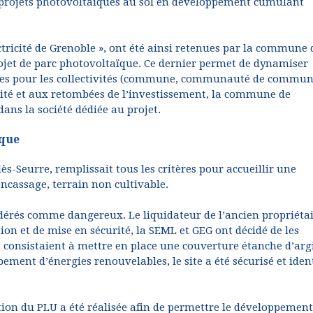
 projets photovoltaïques au sol en développement cumulant
tricité de Grenoble », ont été ainsi retenues par la commune 
jet de parc photovoltaïque. Ce dernier permet de dynamiser
ettes pour les collectivités (commune, communauté de commun
alité et aux retombées de l’investissement, la commune de
ans la société dédiée au projet.
ique
s-Seurre, remplissait tous les critères pour accueillir une
oncassage, terrain non cultivable.
idérés comme dangereux. Le liquidateur de l’ancien propriéta
n et de mise en sécurité, la SEML et GEG ont décidé de les
ils consistaient à mettre en place une couverture étanche d’arg
ement d’énergies renouvelables, le site a été sécurisé et ident
tion du PLU a été réalisée afin de permettre le développement