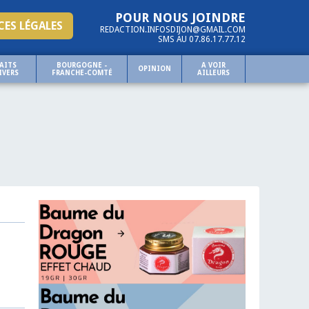
POUR NOUS JOINDRE
ES LÉGALES
REDACTION.INFOSDIJON@GMAIL.COM
SMS AU 07.86.17.77.12
AITS
BOURGOGNE -
A VOIR
OPINION
IVERS
FRANCHE-COMTÉ
AILLEURS