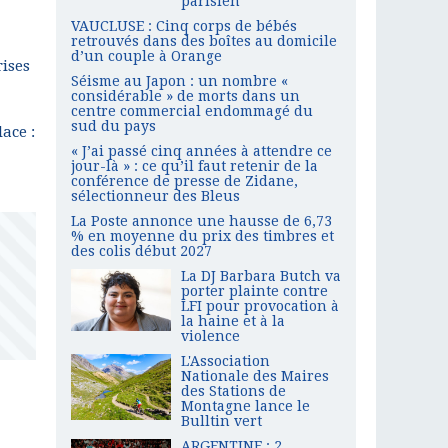
parisien
VAUCLUSE : Cinq corps de bébés
retrouvés dans des boîtes au domicile
d’un couple à Orange
rises
Séisme au Japon : un nombre «
considérable » de morts dans un
centre commercial endommagé du
sud du pays
ace :
« J’ai passé cinq années à attendre ce
jour-là » : ce qu’il faut retenir de la
conférence de presse de Zidane,
sélectionneur des Bleus
La Poste annonce une hausse de 6,73
% en moyenne du prix des timbres et
des colis début 2027
La DJ Barbara Butch va
porter plainte contre
LFI pour provocation à
la haine et à la
violence
L'Association
Nationale des Maires
des Stations de
Montagne lance le
Bulltin vert
ARGENTINE : 2