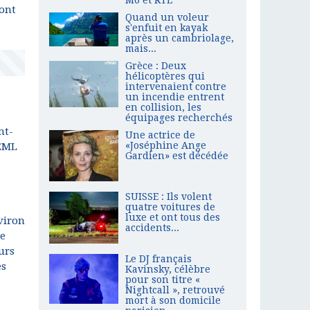
 ont
Quand un voleur
s'enfuit en kayak
après un cambriolage,
mais...
Grèce : Deux
hélicoptères qui
intervenaient contre
un incendie entrent
en collision, les
équipages recherchés
nt-
Une actrice de
«Joséphine Ange
SEML
Gardien» est décédée
SUISSE : Ils volent
quatre voitures de
luxe et ont tous des
viron
accidents...
te
urs
Le DJ français
es
Kavinsky, célèbre
pour son titre «
Nightcall », retrouvé
mort à son domicile