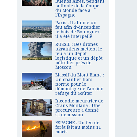
Buenos Aires, pendant
la finale de la Coupe
du Monde face à
l'Espagne
Paris : Il allume un
feu afin d'«incendier
le bois de Boulogne»,
il a été interpellé
RUSSIE : Des drones
ukrainiens mettent le
feu à un dépôt
logistique et un dépôt
pétrolier près de
Moscou
Massif du Mont Blanc :
Un chantier hors
norme pour le
démontage de l'ancien
refuge du Goûter
Incendie meurtrier de
Crans Montana : Une
procureure a donné
sa démission
ESPAGNE : Un feu de
forêt fait au moins 11
morts