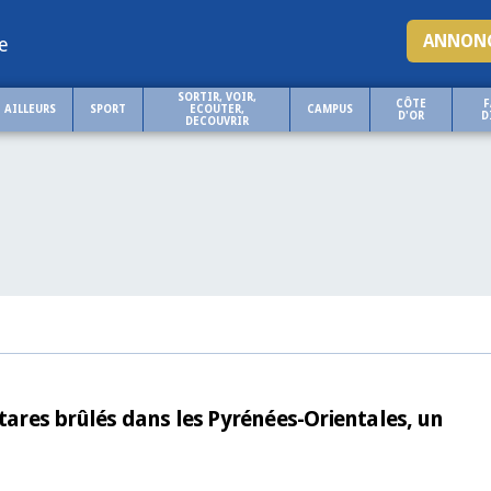
ANNONC
e
SORTIR, VOIR,
CÔTE
F
AILLEURS
SPORT
ECOUTER,
CAMPUS
D'OR
D
DECOUVRIR
ctares brûlés dans les Pyrénées-Orientales, un