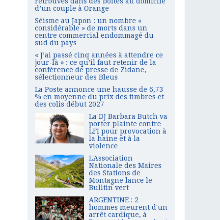
retrouvés dans des boîtes au domicile
d’un couple à Orange
Séisme au Japon : un nombre «
considérable » de morts dans un
centre commercial endommagé du
sud du pays
« J’ai passé cinq années à attendre ce
jour-là » : ce qu’il faut retenir de la
conférence de presse de Zidane,
sélectionneur des Bleus
La Poste annonce une hausse de 6,73
% en moyenne du prix des timbres et
des colis début 2027
La DJ Barbara Butch va
porter plainte contre
LFI pour provocation à
la haine et à la
violence
L'Association
Nationale des Maires
des Stations de
Montagne lance le
Bulltin vert
ARGENTINE : 2
hommes meurent d'un
arrêt cardique, à