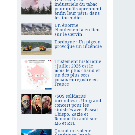
industriels du tabac
pour qu'ils «prennent
enfin leur part» dans
les incendies
Un énorme
éboulement a eu lieu
sur le Cervin
Dordogne : Un pigeon
provoque un incendie
Tristement historique
: Juillet 2026 est le
mois le plus chaud et
un des plus secs
jamais enregistré en
France
«SOS solidarité
incendies» : Un grand
concert pour les
sinistrés avec Pascal
Obispo, Zazie et
Renaud fin août sur
M6 et RTL
Quand un voleur