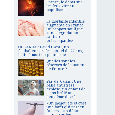
France, le débat sur
les feux vire au
populisme
La mortalité infantile
augmente en France,
un rapport souligne
«une dégradation
sanitaire
préoccupante»
OUGANDA : David Owori, un
footballeur professionnel de 27 ans,
battu à mort en pleine rue
Quelles sont les
réserves de la Banque
de France ?
Pas-de-Calais : Une
balle antistress
explose, un enfant de
8 ans brûlé au
deuxième degré
«Un mégot jeté et c'est
une forêt qui part en
fumée» : Un député
veut taxer les