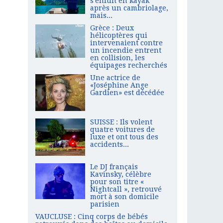
s'enfuit en kayak
après un cambriolage,
mais...
Grèce : Deux
hélicoptères qui
intervenaient contre
un incendie entrent
en collision, les
équipages recherchés
Une actrice de
«Joséphine Ange
Gardien» est décédée
SUISSE : Ils volent
quatre voitures de
luxe et ont tous des
accidents...
Le DJ français
Kavinsky, célèbre
pour son titre «
Nightcall », retrouvé
mort à son domicile
parisien
VAUCLUSE : Cinq corps de bébés