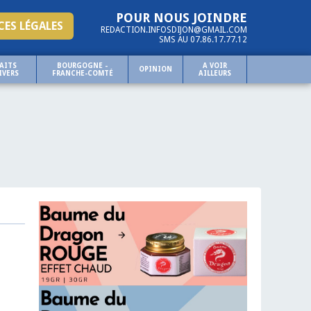
POUR NOUS JOINDRE
ES LÉGALES
REDACTION.INFOSDIJON@GMAIL.COM
SMS AU 07.86.17.77.12
AITS
BOURGOGNE -
A VOIR
OPINION
IVERS
FRANCHE-COMTÉ
AILLEURS