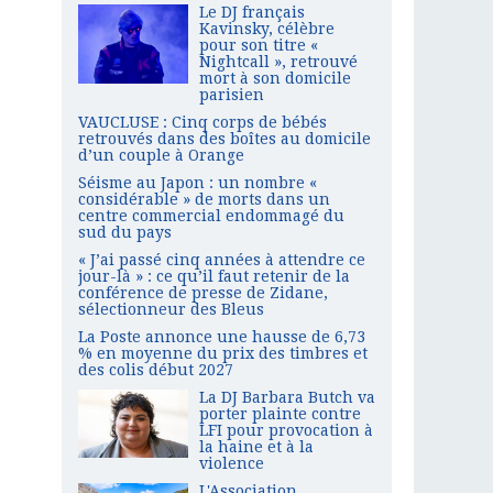
Le DJ français
Kavinsky, célèbre
pour son titre «
Nightcall », retrouvé
mort à son domicile
parisien
VAUCLUSE : Cinq corps de bébés
retrouvés dans des boîtes au domicile
d’un couple à Orange
Séisme au Japon : un nombre «
considérable » de morts dans un
centre commercial endommagé du
sud du pays
« J’ai passé cinq années à attendre ce
jour-là » : ce qu’il faut retenir de la
conférence de presse de Zidane,
sélectionneur des Bleus
La Poste annonce une hausse de 6,73
% en moyenne du prix des timbres et
des colis début 2027
La DJ Barbara Butch va
porter plainte contre
LFI pour provocation à
la haine et à la
violence
L'Association