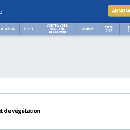
ANNONC
e
SORTIR, VOIR,
CÔTE
F
AILLEURS
SPORT
ECOUTER,
CAMPUS
D'OR
D
DECOUVRIR
et de végétation