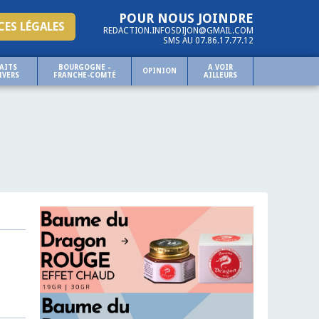
POUR NOUS JOINDRE
ES LÉGALES
REDACTION.INFOSDIJON@GMAIL.COM
SMS AU 07.86.17.77.12
AITS
BOURGOGNE -
A VOIR
OPINION
IVERS
FRANCHE-COMTÉ
AILLEURS