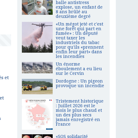
balle antistress
explose, un enfant de
8 ans brûlé au
deuxième degré
«Un mégot jeté et c'est
une forêt qui part en
fumée» : Un député
veut taxer les
industriels du tabac
pour qu'ils «prennent
enfin leur part» dans
les incendies
Un énorme
éboulement a eu lieu
sur le Cervin
és et
Dordogne : Un pigeon
provoque un incendie
et
Tristement historique
: Juillet 2026 est le
mois le plus chaud et
un des plus secs
a
jamais enregistré en
France
«SOS solidarité