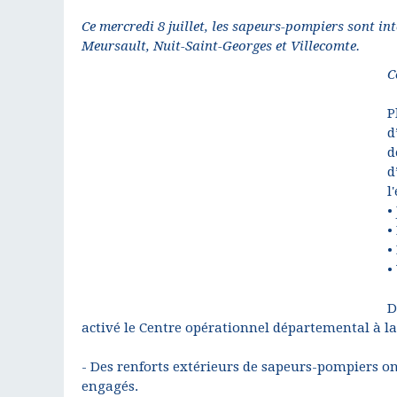
Ce mercredi 8 juillet, les sapeurs-pompiers sont 
Meursault, Nuit-Saint-Georges et Villecomte.
C
P
d
d
d
l
•
•
•
•
D
activé le Centre opérationnel départemental à la
- Des renforts extérieurs de sapeurs-pompiers ont 
engagés.