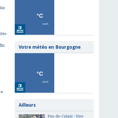
lie-
Côte-
fin
Votre météo en Bourgogne
 a
Ailleurs
Pas-de-Calais : Une