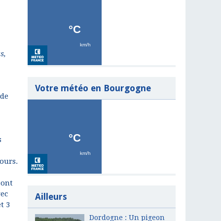
s,
Votre météo en Bourgogne
 de
s
cours.
 ont
vec
Ailleurs
t 3
Dordogne : Un pigeon