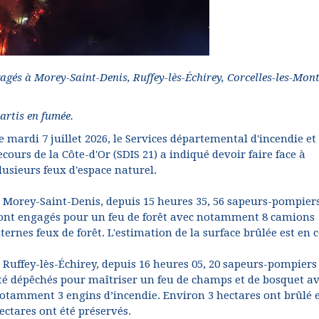
ngagés à Morey-Saint-Denis, Ruffey-lès-Échirey, Corcelles-les-Mont
artis en fumée.
e mardi 7 juillet 2026, le Services départemental d'incendie et
ecours de la Côte-d'Or (SDIS 21) a indiqué devoir faire face à
lusieurs feux d'espace naturel.
 Morey-Saint-Denis, depuis 15 heures 35, 56 sapeurs-pompier
ont engagés pour un feu de forêt avec notamment 8 camions
iternes feux de forêt. L'estimation de la surface brûlée est en 
 Ruffey-lès-Échirey, depuis 16 heures 05, 20 sapeurs-pompiers
té dépêchés pour maîtriser un feu de champs et de bosquet a
otamment 3 engins d’incendie. Environ 3 hectares ont brûlé e
ectares ont été préservés.