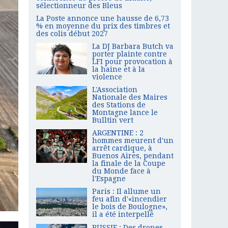
sélectionneur des Bleus
La Poste annonce une hausse de 6,73
% en moyenne du prix des timbres et
des colis début 2027
La DJ Barbara Butch va
porter plainte contre
LFI pour provocation à
la haine et à la
violence
L'Association
Nationale des Maires
des Stations de
Montagne lance le
Bulltin vert
ARGENTINE : 2
hommes meurent d'un
arrêt cardique, à
Buenos Aires, pendant
la finale de la Coupe
du Monde face à
l'Espagne
Paris : Il allume un
feu afin d'«incendier
le bois de Boulogne»,
il a été interpellé
RUSSIE : Des drones