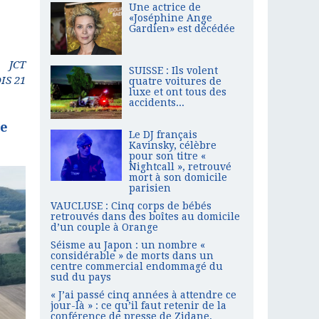
Une actrice de
«Joséphine Ange
Gardien» est décédée
JCT
SUISSE : Ils volent
IS 21
quatre voitures de
luxe et ont tous des
accidents...
ie
Le DJ français
Kavinsky, célèbre
pour son titre «
Nightcall », retrouvé
mort à son domicile
parisien
VAUCLUSE : Cinq corps de bébés
retrouvés dans des boîtes au domicile
d’un couple à Orange
Séisme au Japon : un nombre «
considérable » de morts dans un
centre commercial endommagé du
sud du pays
« J’ai passé cinq années à attendre ce
jour-là » : ce qu’il faut retenir de la
conférence de presse de Zidane,