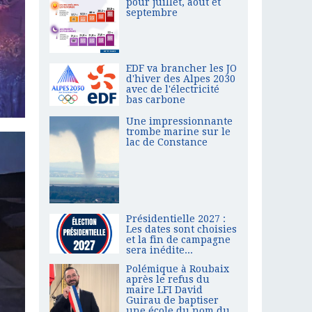
pour juillet, août et
septembre
EDF va brancher les JO
d'hiver des Alpes 2030
avec de l'électricité
bas carbone
Une impressionnante
trombe marine sur le
lac de Constance
Présidentielle 2027 :
Les dates sont choisies
et la fin de campagne
sera inédite...
Polémique à Roubaix
après le refus du
maire LFI David
Guirau de baptiser
une école du nom du