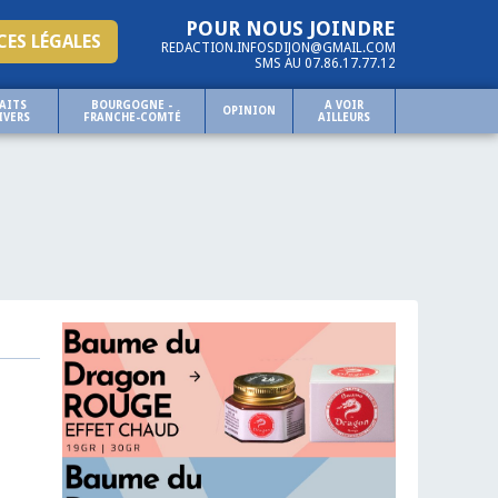
POUR NOUS JOINDRE
ES LÉGALES
REDACTION.INFOSDIJON@GMAIL.COM
SMS AU 07.86.17.77.12
AITS
BOURGOGNE -
A VOIR
OPINION
IVERS
FRANCHE-COMTÉ
AILLEURS