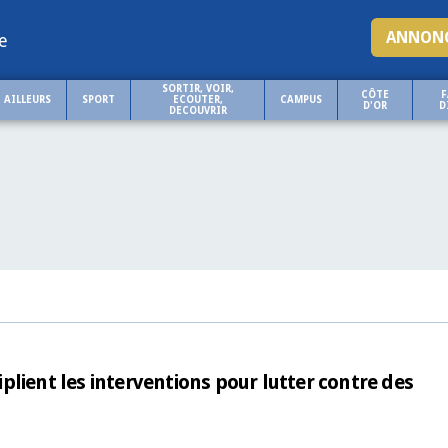
ANNONC
e
SORTIR, VOIR,
CÔTE
F
AILLEURS
SPORT
ECOUTER,
CAMPUS
D'OR
D
DECOUVRIR
lient les interventions pour lutter contre des