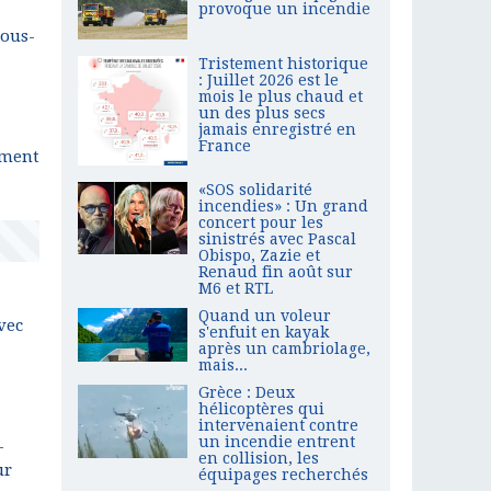
provoque un incendie
sous-
Tristement historique
: Juillet 2026 est le
mois le plus chaud et
un des plus secs
jamais enregistré en
France
mment
«SOS solidarité
incendies» : Un grand
concert pour les
sinistrés avec Pascal
Obispo, Zazie et
Renaud fin août sur
M6 et RTL
Quand un voleur
vec
s'enfuit en kayak
après un cambriolage,
mais...
Grèce : Deux
hélicoptères qui
intervenaient contre
un incendie entrent
-
en collision, les
ur
équipages recherchés