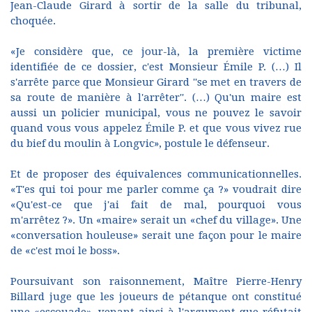
Jean-Claude Girard à sortir de la salle du tribunal,
choquée.
«Je considère que, ce jour-là, la première victime
identifiée de ce dossier, c'est Monsieur Émile P. (…) Il
s'arrête parce que Monsieur Girard ''se met en travers de
sa route de manière à l'arrêter''. (…) Qu'un maire est
aussi un policier municipal, vous ne pouvez le savoir
quand vous vous appelez Émile P. et que vous vivez rue
du bief du moulin à Longvic», postule le défenseur.
Et de proposer des équivalences communicationnelles.
«T'es qui toi pour me parler comme ça ?» voudrait dire
«Qu'est-ce que j'ai fait de mal, pourquoi vous
m'arrêtez ?». Un «maire» serait un «chef du village». Une
«conversation houleuse» serait une façon pour le maire
de «c'est moi le boss».
Poursuivant son raisonnement, Maître Pierre-Henry
Billard juge que les joueurs de pétanque ont constitué
une «escouade», venant ainsi à l'argument que réfutait