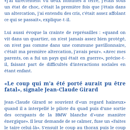
«J'ai directement vu deux hommes à terre, j'étais sous
un état de choc, c'était la première fois que j'étais dans
un altercation, j'ai entendu des cris, c'était assez affolant
ce qui se passait», explique-t-il.
Lui aussi évoque la crainte de représailles : «quand on
vit dans un quartier, on n'est jamais assez bien protégé,
on n'est pas comme dans une commune pavillonnaire,
c'était ma première altercation, j'avais peur». «Avec mes
parents, on a fui un pays qui était en guerre», précise-t-
il, faisant part de difficultés d'interactions sociales en
étant enfant.
«Le coup qui m'a été porté aurait pu être
fatal», signale Jean-Claude Girard
Jean-Claude Girard se souvient d'«un regard haineux»
quand il a interpellé le pilote du quad puis d'une sortie
des occupants de la BMW blanche d'«une manière
énergique». Il leur demande de se calmer, fuse un «Faites
le taire celui-là». S'ensuit le coup au thorax puis le coup