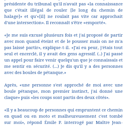
présidente du tribunal qu'il n'avait pas «la connaissance
que c'était illégal de rouler [le long du chemin de
halage]» et qu'«[il] ne roulait pas vite car approchait
d'une intersection». Il reconnaît s'être «emporté».
«Je me suis excusé plusieurs fois et j'ai proposé de partir
avec mon quand éteint et de le pousser mais on ne m'a
pas laissé partir», explique-t-il. «J'ai eu peur, j'étais tout
seul et encerclé, il y avait des gens agressif. (..) J'ai passé
un appel pour faire venir quelqu'un que je connaissais et
me sentir en sécurité. (...) Je dis qu'il y a des personnes
avec des boules de pétanque.»
Après, «une personne s'est approché de moi avec une
boule pétanque, mon premier instinct, j'ai donné une
claque» puis «les coups sont partis des deux côtés».
«Il y a beaucoup de personnes qui empruntent ce chemin
en quad ou en moto et malheureusement c'est tombé
sur moi», répond Émile P. interrogé par Maître Jean-