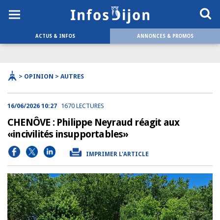
ACTUS & INFOS
ANNONCES & PROMOS
> OPINION > AUTRES
16/06/2026 10:27
1670 LECTURES
CHENÔVE : Philippe Neyraud réagit aux
«incivilités insupportables»
IMPRIMER L'ARTICLE