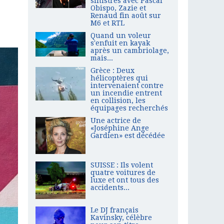
sinistrés avec Pascal
Obispo, Zazie et
Renaud fin août sur
M6 et RTL
Quand un voleur
s'enfuit en kayak
après un cambriolage,
mais...
Grèce : Deux
hélicoptères qui
intervenaient contre
un incendie entrent
en collision, les
équipages recherchés
Une actrice de
«Joséphine Ange
Gardien» est décédée
SUISSE : Ils volent
quatre voitures de
luxe et ont tous des
accidents...
Le DJ français
Kavinsky, célèbre