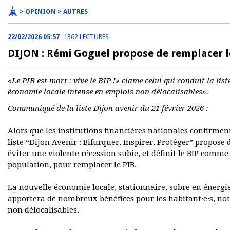
> OPINION > AUTRES
22/02/2026 05:57
1362 LECTURES
DIJON : Rémi Goguel propose de remplacer le
«Le PIB est mort : vive le BIP !» clame celui qui conduit la lis
économie locale intense en emplois non délocalisables».
Communiqué de la liste Dijon avenir du 21 février 2026 :
Alors que les institutions financières nationales confirment 
liste “Dijon Avenir : Bifurquer, Inspirer, Protéger” propos
éviter une violente récession subie, et définit le BIP comme
population, pour remplacer le PIB.
La nouvelle économie locale, stationnaire, sobre en énergie 
apportera de nombreux bénéfices pour les habitant·e·s, no
non délocalisables.