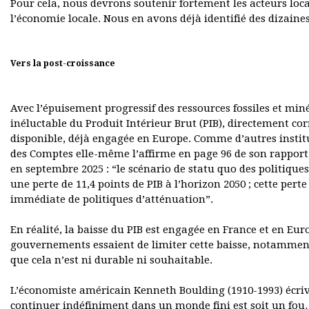
Pour cela, nous devrons soutenir fortement les acteurs lo
l’économie locale. Nous en avons déjà identifié des dizain
Vers la post-croissance
Avec l’épuisement progressif des ressources fossiles et min
inéluctable du Produit Intérieur Brut (PIB), directement cor
disponible, déjà engagée en Europe. Comme d’autres institu
des Comptes elle-même l’affirme en page 96 de son rapport 
en septembre 2025 : “le scénario de statu quo des politiqu
une perte de 11,4 points de PIB à l’horizon 2050 ; cette per
immédiate de politiques d’atténuation”.
En réalité, la baisse du PIB est engagée en France et en Eur
gouvernements essaient de limiter cette baisse, notamment
que cela n’est ni durable ni souhaitable.
L’économiste américain Kenneth Boulding (1910-1993) écrivai
continuer indéfiniment dans un monde fini est soit un fou