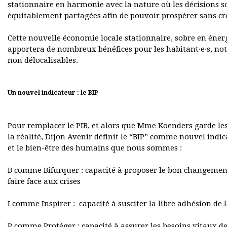
stationnaire en harmonie avec la nature où les décisions so
équitablement partagées afin de pouvoir prospérer sans cr
Cette nouvelle économie locale stationnaire, sobre en énergi
apportera de nombreux bénéfices pour les habitant·e·s, no
non délocalisables.
Un nouvel indicateur : le BIP
Pour remplacer le PIB, et alors que Mme Koenders garde les 
la réalité, Dijon Avenir définit le “BIP” comme nouvel indi
et le bien-être des humains que nous sommes :
B comme Bifurquer : capacité à proposer le bon changement
faire face aux crises
I comme Inspirer : capacité à susciter la libre adhésion de 
P comme Protéger : capacité à assurer les besoins vitaux de 