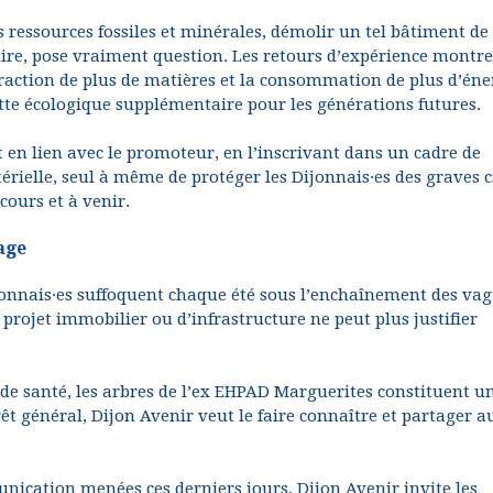
s ressources fossiles et minérales, démolir un tel bâtiment de
uire, pose vraiment question. Les retours d’expérience montr
raction de plus de matières et la consommation de plus d’éne
dette écologique supplémentaire pour les générations futures.
t en lien avec le promoteur, en l’inscrivant dans un cadre de
érielle, seul à même de protéger les Dijonnais·es des graves c
ours et à venir.
age
Dijonnais·es suffoquent chaque été sous l’enchaînement des va
rojet immobilier ou d’infrastructure ne peut plus justifier
t de santé, les arbres de l’ex EHPAD Marguerites constituent u
êt général, Dijon Avenir veut le faire connaître et partager a
ication menées ces derniers jours, Dijon Avenir invite les