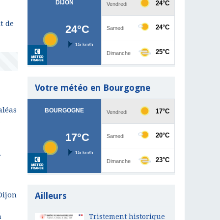
it de
Votre météo en Bourgogne
aléas
,
.
Ailleurs
Dijon
à
Tristement historique