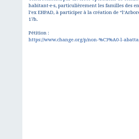
habitant·e·s, particulièrement les familles des e
l’ex EHPAD, à participer à la création de “l’Arb
17h.
Pétition :
https://www.change.org/p/non-%C3%A0-l-abattag