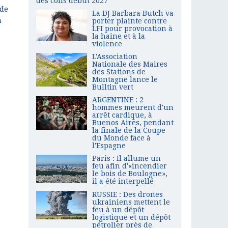
des colis début 2027
 de
La DJ Barbara Butch va
à
porter plainte contre
LFI pour provocation à
la haine et à la
violence
L'Association
Nationale des Maires
des Stations de
Montagne lance le
Bulltin vert
ARGENTINE : 2
hommes meurent d'un
arrêt cardique, à
Buenos Aires, pendant
la finale de la Coupe
du Monde face à
l'Espagne
Paris : Il allume un
feu afin d'«incendier
le bois de Boulogne»,
il a été interpellé
RUSSIE : Des drones
ukrainiens mettent le
feu à un dépôt
logistique et un dépôt
pétrolier près de