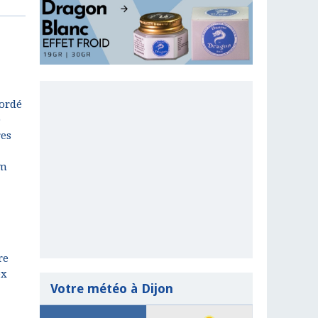
cordé
D
res
um
re
ex
Votre météo à Dijon