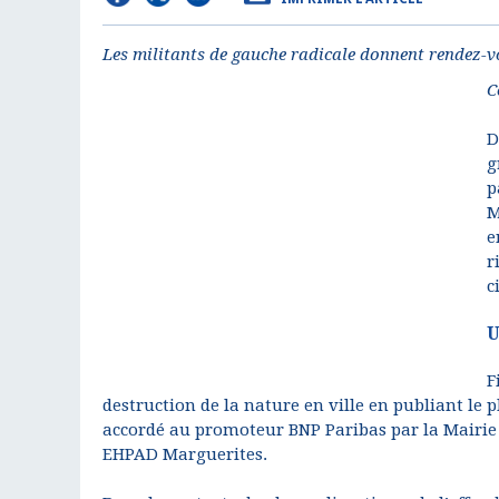
Les militants de gauche radicale donnent rendez-v
C
D
g
p
M
e
r
c
U
F
destruction de la nature en ville en publiant le
accordé au promoteur BNP Paribas par la Mairie 
EHPAD Marguerites.