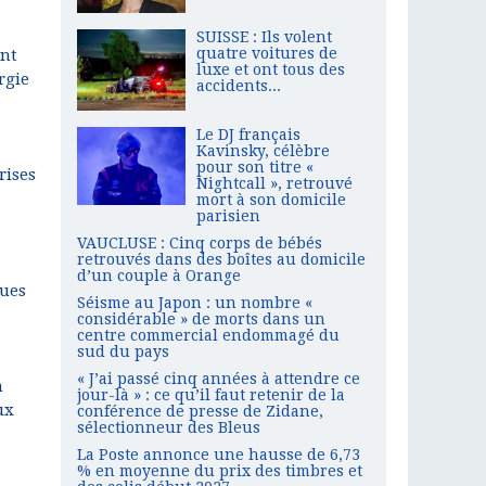
SUISSE : Ils volent
quatre voitures de
ent
luxe et ont tous des
rgie
accidents...
Le DJ français
Kavinsky, célèbre
pour son titre «
rises
Nightcall », retrouvé
mort à son domicile
parisien
VAUCLUSE : Cinq corps de bébés
retrouvés dans des boîtes au domicile
d’un couple à Orange
gues
Séisme au Japon : un nombre «
considérable » de morts dans un
centre commercial endommagé du
sud du pays
« J’ai passé cinq années à attendre ce
n
jour-là » : ce qu’il faut retenir de la
ux
conférence de presse de Zidane,
sélectionneur des Bleus
La Poste annonce une hausse de 6,73
% en moyenne du prix des timbres et