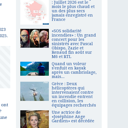
: Juillet 2026 est le
e
mois le plus chaud et
un des plus secs
jamais enregistré en
France
023
«SOS solidarité
incendies» : Un grand
025.
concert pour les
sinistrés avec Pascal
Obispo, Zazie et
Renaud fin août sur
M6 et RTL
Quand un voleur
s'enfuit en kayak
après un cambriolage,
mais...
Grèce : Deux
hélicoptères qui
intervenaient contre
un incendie entrent
en collision, les
 ont
équipages recherchés
P
Une actrice de
«Joséphine Ange
 une
Gardien» est décédée