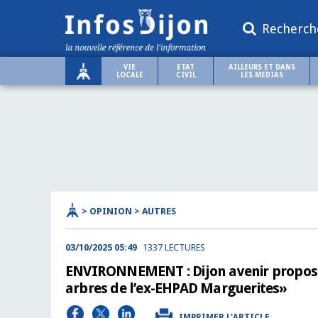
Recherch
VIE
ETAT
AILLEURS ET DANS
LOCALE
CIVIL
LES MEDIAS
> OPINION > AUTRES
03/10/2025 05:49
1337 LECTURES
ENVIRONNEMENT : Dijon avenir propose
arbres de l’ex-EHPAD Marguerites»
IMPRIMER L'ARTICLE