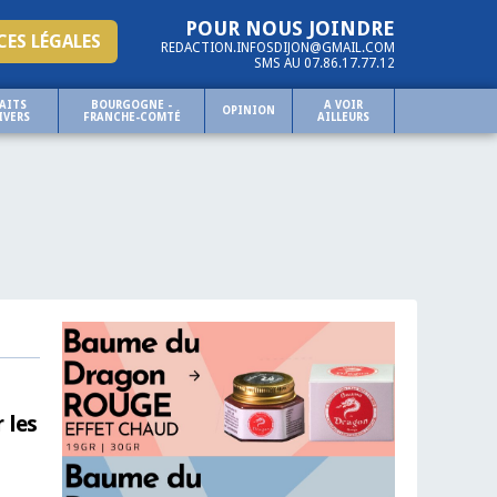
POUR NOUS JOINDRE
ES LÉGALES
REDACTION.INFOSDIJON@GMAIL.COM
SMS AU 07.86.17.77.12
AITS
BOURGOGNE -
A VOIR
OPINION
IVERS
FRANCHE-COMTÉ
AILLEURS
 les