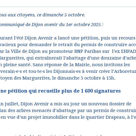
ous aux citoyens, ce dimanche 5 octobre.
ommuniqué de Dijon avenir du 1er octobre 2025 :
urant l’été Dijon Avenir a lancé une pétition, puis un recours
racieux pour demander le retrait du permis de construire ac
ar la Ville de Dijon au promoteur BNP Paribas sur l’ex EHPA
arguerites, qui entraînerait l’abattage d’une douzaine d’arb
n pleine santé. Sans réponse de la Mairie, nous invitons les
iverain·e·s et tou·te·s les Dijonnais·es à venir créer l’Arboret
itoyen des Marguerites, le dimanche 5 octobre à 15h.
ne pétition qui recueille plus de 1 600 signatures
in juillet, Dijon Avenir a mis au jour un nouveau dossier de
 plan des arbres menacés d’abattage par un permis de construi
en vue d’un projet immobilier dans le quartier Drapeau, à l’