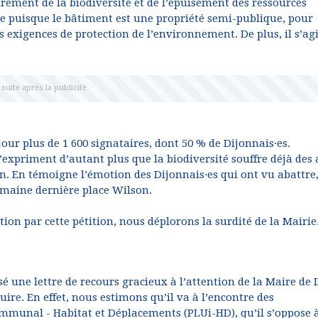
drement de la biodiversité et de l’épuisement des ressources
ue puisque le bâtiment est une propriété semi-publique, pour
des exigences de protection de l’environnement. De plus, il s’ag
jour plus de 1 600 signataires, dont 50 % de Dijonnais·es.
’expriment d’autant plus que la biodiversité souffre déjà des 
on. En témoigne l’émotion des Dijonnais·es qui ont vu abattre
emaine dernière place Wilson.
tion par cette pétition, nous déplorons la surdité de la Mairie
é une lettre de recours gracieux à l’attention de la Maire de 
ire. En effet, nous estimons qu’il va à l’encontre des
mmunal - Habitat et Déplacements (PLUi-HD), qu’il s’oppose 