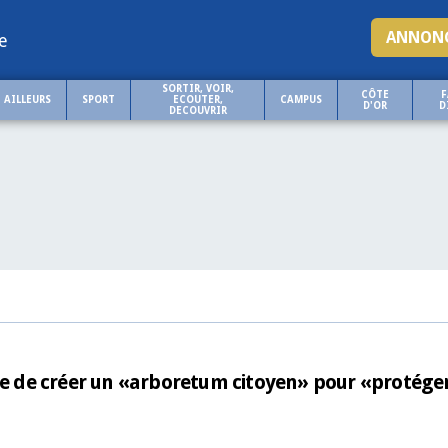
ANNONC
e
SORTIR, VOIR,
CÔTE
F
AILLEURS
SPORT
ECOUTER,
CAMPUS
D'OR
D
DECOUVRIR
 de créer un «arboretum citoyen» pour «protéger