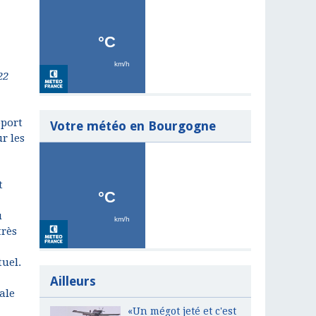
22
pport
Votre météo en Bourgogne
r les
t
u
très
tuel.
Ailleurs
ale
«Un mégot jeté et c'est