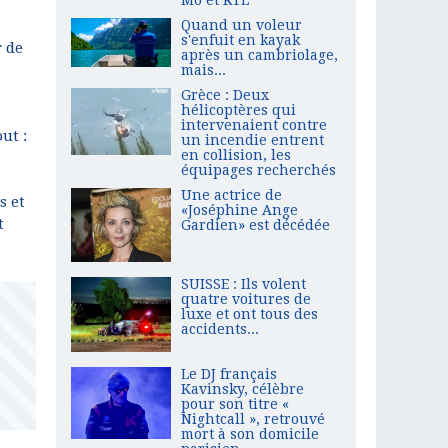
Quand un voleur
s'enfuit en kayak
r de
après un cambriolage,
mais...
Grèce : Deux
hélicoptères qui
intervenaient contre
ut :
un incendie entrent
en collision, les
équipages recherchés
Une actrice de
s et
«Joséphine Ange
t
Gardien» est décédée
SUISSE : Ils volent
quatre voitures de
luxe et ont tous des
accidents...
Le DJ français
Kavinsky, célèbre
pour son titre «
Nightcall », retrouvé
mort à son domicile