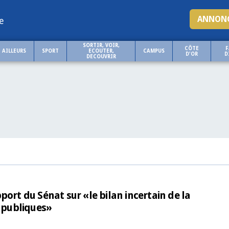
ANNONC
e
SORTIR, VOIR,
CÔTE
F
AILLEURS
SPORT
ECOUTER,
CAMPUS
D'OR
D
DECOUVRIR
ort du Sénat sur «le bilan incertain de la
s publiques»