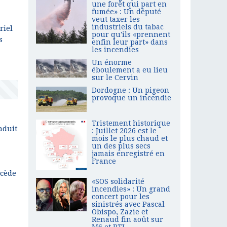
une forêt qui part en
fumée» : Un député
veut taxer les
industriels du tabac
riel
pour qu'ils «prennent
s
enfin leur part» dans
les incendies
Un énorme
éboulement a eu lieu
sur le Cervin
Dordogne : Un pigeon
provoque un incendie
Tristement historique
aduit
: Juillet 2026 est le
mois le plus chaud et
un des plus secs
jamais enregistré en
France
xcède
«SOS solidarité
incendies» : Un grand
concert pour les
sinistrés avec Pascal
Obispo, Zazie et
Renaud fin août sur
M6 et RTL