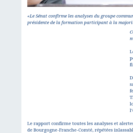
«Le Sénat confirme les analyses du groupe commun
présidente de la formation participant à la majori
C
m
L
p
f
D
s
f
T
l
l
Le rapport confirme toutes les analyses et aler
de Bourgogne-Franche-Comté, répétées inlassab