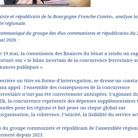
iste et républicain de la Bourgogne-Franche-Comté», analyse la
té régionale.
ommuniqué du groupe des élus communistes et républicains du 
ai 2026 :
e 19 mai, la commission des finances du Sénat a rendu un ra
ortant sur « le bilan incertain de la concurrence ferroviaire su
inances publiques ».
errière un titre en forme d’interrogation, se dresse un consta
ans appel : l’ensemble des conséquences de la concurrence
erroviaire n’ont pas été correctement anticipées. S’agissant d
ER, la concurrence représente des dépenses supplémentaires 
ourdes pour les régions et fait peser un risque global sur
’organisation, la cohérence, l’unicité, la lisibilité du service ac
tes du groupe communiste et républicain de l’assemblée région
lement depuis 2023.