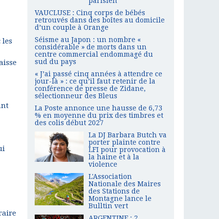
parisien
VAUCLUSE : Cinq corps de bébés
retrouvés dans des boîtes au domicile
d’un couple à Orange
Séisme au Japon : un nombre «
 les
considérable » de morts dans un
centre commercial endommagé du
sud du pays
aisse
« J’ai passé cinq années à attendre ce
jour-là » : ce qu’il faut retenir de la
conférence de presse de Zidane,
sélectionneur des Bleus
ant
La Poste annonce une hausse de 6,73
% en moyenne du prix des timbres et
des colis début 2027
La DJ Barbara Butch va
porter plainte contre
ui
LFI pour provocation à
la haine et à la
violence
L'Association
Nationale des Maires
des Stations de
Montagne lance le
Bulltin vert
raire
ARGENTINE : 2