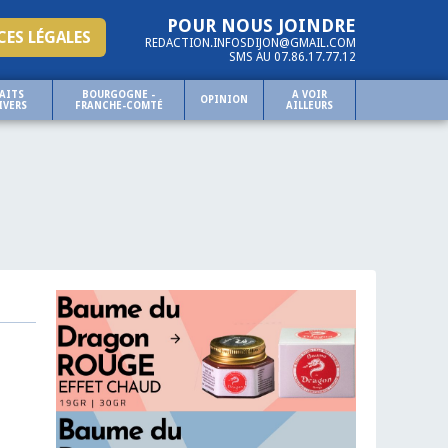
POUR NOUS JOINDRE
ES LÉGALES
REDACTION.INFOSDIJON@GMAIL.COM
SMS AU 07.86.17.77.12
AITS
BOURGOGNE -
A VOIR
OPINION
IVERS
FRANCHE-COMTÉ
AILLEURS