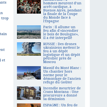
ants
hommes meurent d'un
arrêt cardique, à
Buenos Aires, pendant
un
la finale de la Coupe
du Monde face à
 trop
l'Espagne
Paris : Il allume un
feu afin d'«incendier
rtain
le bois de Boulogne»,
il a été interpellé
RUSSIE : Des drones
ukrainiens mettent le
ent
feu à un dépôt
logistique et un dépôt
pétrolier près de
 et
Moscou
Massif du Mont Blanc :
Un chantier hors
norme pour le
démontage de l'ancien
refuge du Goûter
Incendie meurtrier de
Crans Montana : Une
procureure a donné
sa démission
ESPAGNE : Un feu de