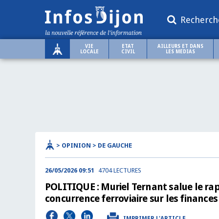
Recherch
VIE
ETAT
AILLEURS ET DANS
LOCALE
CIVIL
LES MEDIAS
> OPINION > DE GAUCHE
26/05/2026 09:51
4704 LECTURES
POLITIQUE : Muriel Ternant salue le rapp
concurrence ferroviaire sur les finance
IMPRIMER L'ARTICLE