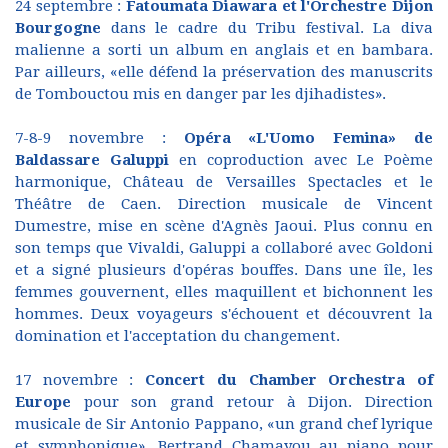
24 septembre :
Fatoumata Diawara et l'Orchestre Dijon
Bourgogne
dans le cadre du Tribu festival. La diva
malienne a sorti un album en anglais et en bambara.
Par ailleurs, «elle défend la préservation des manuscrits
de Tombouctou mis en danger par les djihadistes».
7-8-9 novembre :
Opéra «L'Uomo Femina» de
Baldassare Galuppi
en coproduction avec Le Poème
harmonique, Château de Versailles Spectacles et le
Théâtre de Caen. Direction musicale de Vincent
Dumestre, mise en scène d'Agnès Jaoui. Plus connu en
son temps que Vivaldi, Galuppi a collaboré avec Goldoni
et a signé plusieurs d'opéras bouffes. Dans une île, les
femmes gouvernent, elles maquillent et bichonnent les
hommes. Deux voyageurs s'échouent et découvrent la
domination et l'acceptation du changement.
17 novembre :
Concert du Chamber Orchestra of
Europe
pour son grand retour à Dijon. Direction
musicale de Sir Antonio Pappano, «un grand chef lyrique
et symphonique». Bertrand Chamayou au piano pour