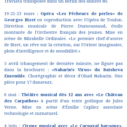
Traviata transposée dans un Berlin des années 80.
19-21-23 mars :
Opéra «Les Pêcheurs de perles» de
Georges Bizet
en coproduction avec l'Opéra de Toulon.
Direction musicale de Pierre Dumoussaud, étoile
montante de l'Orchestre français des jeunes. Mise en
scène de Mirabelle Ordinaire. «Le premier chef-d’œuvre
de Bizet, un rêve sur la création, sur l'Orient imaginaire,
plein d'intelligence et de sensibilité.»
5 avril (changement de dernière minute, ne figure pas
dans la brochure) :
«Naharin's Virus» du Batsheva
Ensemble
. Chorégraphie et décor d'Ohad Naharin. Une
pièce pour 17 danseurs.
6 mai :
Théâtre musical dès 12 ans avec «Le Château
des Carpathes»
à partit d'un texte gothique de Jules
Verne. Mise en scène d'Émilie Capliez associant
technologie et surnaturel.
4 juin :
Cirque musical avec «Le Carnaval baroque»
.