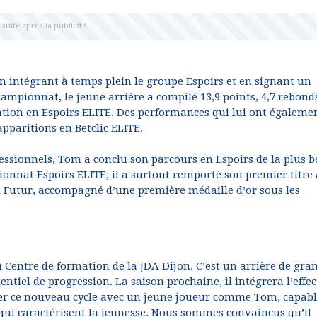
n intégrant à temps plein le groupe Espoirs et en signant un
ampionnat, le jeune arrière a compilé 13,9 points, 4,7 rebond
ation en Espoirs ELITE. Des performances qui lui ont égaleme
pparitions en Betclic ELITE.
essionnels, Tom a conclu son parcours en Espoirs de la plus b
onnat Espoirs ELITE, il a surtout remporté son premier titre
du Futur, accompagné d’une première médaille d’or sous les
Centre de formation de la JDA Dijon. C’est un arrière de gra
entiel de progression. La saison prochaine, il intégrera l’effec
amer ce nouveau cycle avec un jeune joueur comme Tom, capab
 qui caractérisent la jeunesse. Nous sommes convaincus qu’il