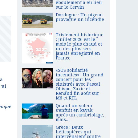
éboulement a eu lieu
sur le Cervin
Dordogne : Un pigeon
provoque un incendie
Tristement historique
: Juillet 2026 est le
mois le plus chaud et
un des plus secs
jamais enregistré en
France
«SOS solidarité
incendies» : Un grand
la
concert pour les
sinistrés avec Pascal
’ai
Obispo, Zazie et
Renaud fin août sur
M6 et RTL
Quand un voleur
iqué
s'enfuit en kayak
après un cambriolage,
mais...
Grèce : Deux
hélicoptères qui
intervenaient contre