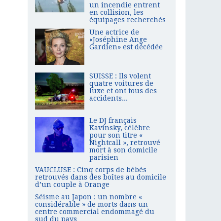
un incendie entrent
en collision, les
équipages recherchés
Une actrice de
«Joséphine Ange
Gardien» est décédée
SUISSE : Ils volent
quatre voitures de
luxe et ont tous des
accidents...
Le DJ français
Kavinsky, célèbre
pour son titre «
Nightcall », retrouvé
mort à son domicile
parisien
VAUCLUSE : Cinq corps de bébés
retrouvés dans des boîtes au domicile
d’un couple à Orange
Séisme au Japon : un nombre «
considérable » de morts dans un
centre commercial endommagé du
sud du pays