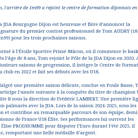
, l'arrière de 1m99 a rejoint le centre de formation dijonnais en
a JDA Bourgogne Dijon est heureuse et fière d’annoncer la
ignature du premier contrat professionnel de Tom AUDRY (18
m99) pour les trois prochaines saisons.
ormé à l’Étoile Sportive Prissé-Mâcon, où il commence le bas
ès l’âge de 8 ans, Tom rejoint le Pôle de la JDA Dijon en 2020.
lusieurs saisons de progression, il intègre le Centre de Forma
u club en 2022 et fait ses débuts avec les U18.
algré une première saison délicate, conclue en Poule Basse,
articipe l’année suivante à la conquête du titre de champion
lite B sous la direction de Frédéric LAMBERT. Une première li
on palmarès avec la JDA. Lors de la saison 2024-2025, sous les
on et contribue au remarquable parcours de son équipe, demi
pionne de France U18 Élite. Ses performances lui ouvrent les
r Élise PRODHOMME pour disputer l’Euro durant l’été 2025, il
gne, remportant une belle médaille d’argent.