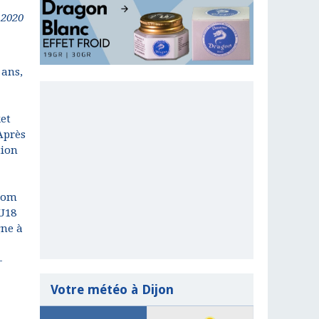
 2020
 ans,
ket
 Après
tion
 Tom
 U18
gne à
-
Votre météo à Dijon