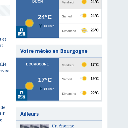
s et
nt
Votre météo en Bourgogne
elle
 avec
nde
Ailleurs
tif
le
Un énorme