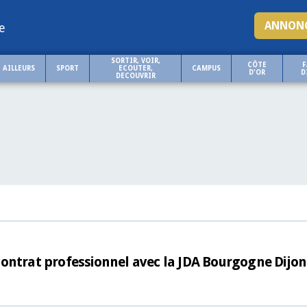
ANNONC
e
SORTIR, VOIR,
CÔTE
F
AILLEURS
SPORT
ECOUTER,
CAMPUS
D'OR
D
DECOUVRIR
ontrat professionnel avec la JDA Bourgogne Dijon