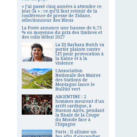
« J’ai passé cinq années à attendre ce
jour-là » : ce qu’il faut retenir de la
conférence de presse de Zidane,
sélectionneur des Bleus
La Poste annonce une hausse de 6,73
% en moyenne du prix des timbres et
des colis début 2027
La DJ Barbara Butch va
porter plainte contre
LFI pour provocation à
la haine et à la
violence
L'Association
Nationale des Maires
des Stations de
Montagne lance le
Bulltin vert
ARGENTINE : 2
hommes meurent d'un
arrêt cardique, à
Buenos Aires, pendant
la finale de la Coupe
du Monde face à
l'Espagne
Paris : Il allume un
feu afin d'«incendier