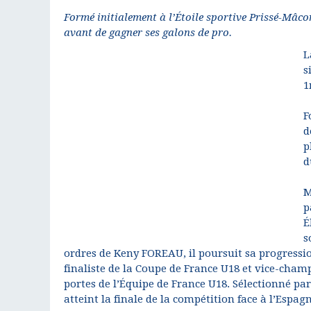
Formé initialement à l’Étoile sportive Prissé-Mâcon
avant de gagner ses galons de pro.
L
s
1
F
d
p
d
M
p
É
s
ordres de Keny FOREAU, il poursuit sa progressi
finaliste de la Coupe de France U18 et vice-cham
portes de l’Équipe de France U18. Sélectionné pa
atteint la finale de la compétition face à l’Espa