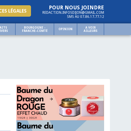
POUR NOUS JOINDRE
ES LÉGALES
REDACTION.INFOSDIJON@GMAIL.COM
SMS AU 07.86.17.77.12
AITS
BOURGOGNE -
A VOIR
OPINION
IVERS
FRANCHE-COMTÉ
AILLEURS