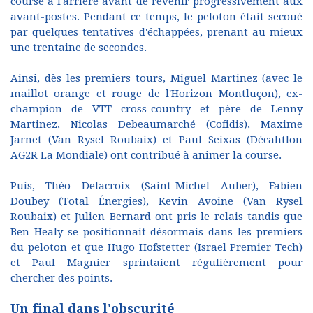
course à l'arrière avant de revenir progressivement aux
avant-postes. Pendant ce temps, le peloton était secoué
par quelques tentatives d'échappées, prenant au mieux
une trentaine de secondes.
Ainsi, dès les premiers tours, Miguel Martinez (avec le
maillot orange et rouge de l'Horizon Montluçon), ex-
champion de VTT cross-country et père de Lenny
Martinez, Nicolas Debeaumarché (Cofidis), Maxime
Jarnet (Van Rysel Roubaix) et Paul Seixas (Décahtlon
AG2R La Mondiale) ont contribué à animer la course.
Puis, Théo Delacroix (Saint-Michel Auber), Fabien
Doubey (Total Énergies), Kevin Avoine (Van Rysel
Roubaix) et Julien Bernard ont pris le relais tandis que
Ben Healy se positionnait désormais dans les premiers
du peloton et que Hugo Hofstetter (Israel Premier Tech)
et Paul Magnier sprintaient régulièrement pour
chercher des points.
Un final dans l'obscurité