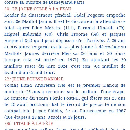
contre-la-montre de Disneyland Paris.
50 : LE JAUNE COLLÉ À LA PEAU
Leader du classement général, Tadej Pogacar empoche
son 50e Maillot Jaune. Il est le 6e coureur à atteindre ce
total après Eddy Merckx (111), Bernard Hinault (79),
Miguel Indurain (60), Chris Froome (59) et Jacques
Anquetil (52) qu'il peut dépasser d'ici l'arrivée. À 26 ans
et 305 jours, Pogacar est le 2e plus jeune à décrocher 50
Maillots Jaunes derrière Merckx (26 ans et 20 jours
lorsque cela est arrivé en 1971). En ajoutant les 20
maillots roses du Giro 2024, c'est son 70e maillot de
leader d'un Grand Tour.
22 : JEUNE POUSSE DANOISE
Tobias Lund Andresen (3e) est le premier Danois de
moins de 23 ans à terminer sur le podium d'une étape.
Le coureur du Team Picnic PostNL, qui fêtera ses 23 ans
le 20 août prochain, bat le record de précocité de son
compatriote Jesper Skibby, 3e au Futuroscope en 1987
(10e étape) à 23 ans, 3 mois et 19 jours.
3/6 : L'ITALIE À LA FÊTE