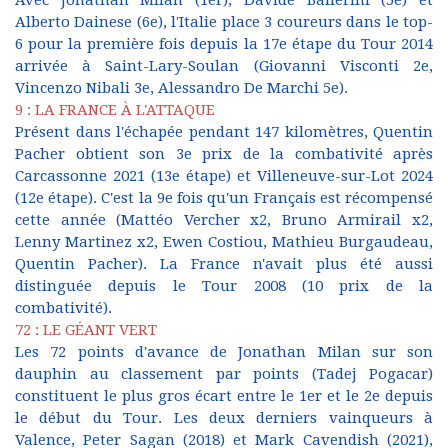
Avec Jonathan Milan (1er), Davide Ballerini (5e) et
Alberto Dainese (6e), l'Italie place 3 coureurs dans le top-
6 pour la première fois depuis la 17e étape du Tour 2014
arrivée à Saint-Lary-Soulan (Giovanni Visconti 2e,
Vincenzo Nibali 3e, Alessandro De Marchi 5e).
9 : LA FRANCE À L'ATTAQUE
Présent dans l'échapée pendant 147 kilomètres, Quentin
Pacher obtient son 3e prix de la combativité après
Carcassonne 2021 (13e étape) et Villeneuve-sur-Lot 2024
(12e étape). C'est la 9e fois qu'un Français est récompensé
cette année (Mattéo Vercher x2, Bruno Armirail x2,
Lenny Martinez x2, Ewen Costiou, Mathieu Burgaudeau,
Quentin Pacher). La France n'avait plus été aussi
distinguée depuis le Tour 2008 (10 prix de la
combativité).
72 : LE GÉANT VERT
Les 72 points d'avance de Jonathan Milan sur son
dauphin au classement par points (Tadej Pogacar)
constituent le plus gros écart entre le 1er et le 2e depuis
le début du Tour. Les deux derniers vainqueurs à
Valence, Peter Sagan (2018) et Mark Cavendish (2021),