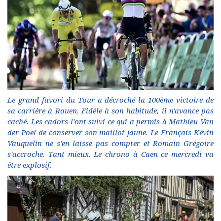
Le grand favori du Tour a décroché la 100ème victoire de
sa carrière à Rouen. Fidèle à son habitude, il n'avance pas
caché. Les cadors l'ont suivi ce qui a permis à Mathieu Van
der Poel de conserver son maillot jaune. Le Français Kévin
Vauquelin ne s'en laisse pas compter et Romain Grégoire
s'accroche. Tant mieux. Le chrono à Caen ce mercredi va
être explosif.