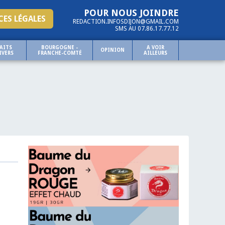
POUR NOUS JOINDRE
ES LÉGALES
REDACTION.INFOSDIJON@GMAIL.COM
SMS AU 07.86.17.77.12
AITS
BOURGOGNE -
A VOIR
OPINION
IVERS
FRANCHE-COMTÉ
AILLEURS