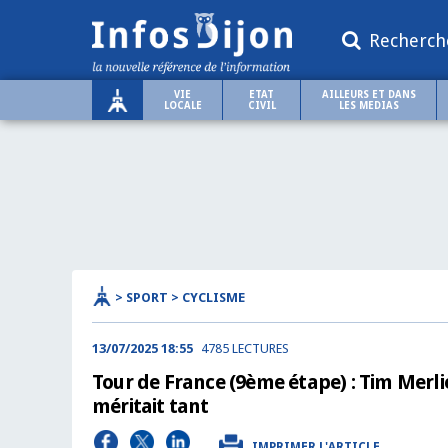
Recherch
VIE
ETAT
AILLEURS ET DANS
LOCALE
CIVIL
LES MEDIAS
> SPORT > CYCLISME
13/07/2025 18:55
4785 LECTURES
Tour de France (9ème étape) : Tim Merlier
méritait tant
IMPRIMER L'ARTICLE