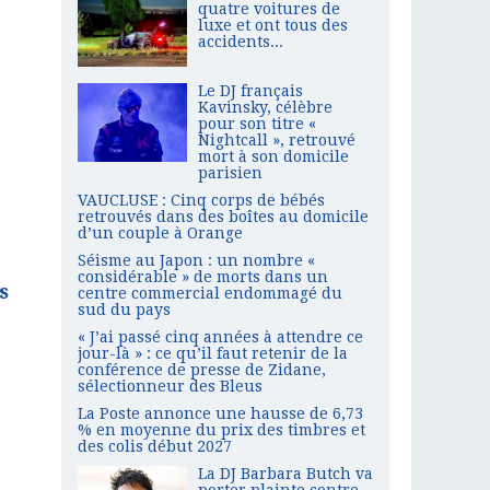
quatre voitures de
luxe et ont tous des
accidents...
Le DJ français
Kavinsky, célèbre
pour son titre «
Nightcall », retrouvé
mort à son domicile
parisien
VAUCLUSE : Cinq corps de bébés
retrouvés dans des boîtes au domicile
d’un couple à Orange
Séisme au Japon : un nombre «
considérable » de morts dans un
s
centre commercial endommagé du
sud du pays
« J’ai passé cinq années à attendre ce
jour-là » : ce qu’il faut retenir de la
conférence de presse de Zidane,
sélectionneur des Bleus
La Poste annonce une hausse de 6,73
% en moyenne du prix des timbres et
des colis début 2027
La DJ Barbara Butch va
porter plainte contre