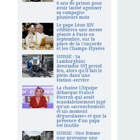
6 ans de prison pour
avoir laissé agoniser
sa compagne
plusieurs mois
Le pape Léon XIV
célébrera une messe
géante à Paris en
septembre, sur la
place de la Concorde
et les Champs-Élysées
SUISSE : Sa
Lamborghini
Aventador SVJ prend
feu, alors qu'il fait le
plein dans une
station-service
La chaine L'Equipe
débarque France
Pierron qui avait
scandaleusement jugé
qu'un «accouchement
et un moment
dégueulasse» et que la
présence d'un papa
est inutile
SUISSE : Une femme
nue provoque une