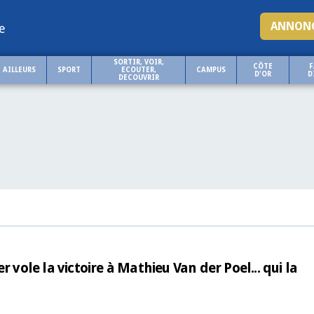
ANNONC
e
SORTIR, VOIR,
CÔTE
F
AILLEURS
SPORT
ECOUTER,
CAMPUS
D'OR
D
DECOUVRIR
 vole la victoire à Mathieu Van der Poel... qui la