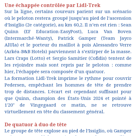
Une échappée contrôlée par Lidl-Trek
Sur la ligne, certains coureurs parient sur un scénario
où le peloton restera groupé jusqu’au pied de l’ascension
d’Issiglio (2e catégorie), au km 60,2. Il n’en est rien : Sean
Quinn (EF Education-EasyPost), Luca Van Boven
(Intermarché-Wanty), Patrick Gamper (Team Jayco
AlUla) et le porteur du maillot à pois Alessandro Verre
(Arkéa-B&B Hotels) parviennent à s’extirper de la masse.
Lars Craps (Lotto) et Sergio Samitier (Cofidis) tentent de
les rejoindre mais sont repris par le peloton : comme
hier, l’échappée sera composée d’un quatuor.
La formation Lidl-Trek imprime le rythme pour couvrir
Pedersen, empêchant les hommes de tête de prendre
trop de distances. L'écart est cependant suffisant pour
que Quinn, champion des États-Unis 2024 et pointé à
1'20" de Vingegaard ce matin, ne se retrouve
virtuellement en tête du classement général.
De quatuor à duo de tête
Le groupe de tête explose au pied de l’Issiglio, où Gamper