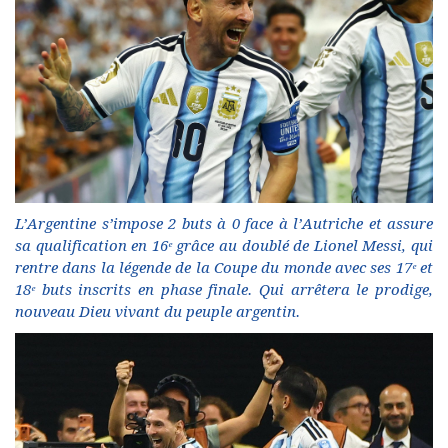
L’Argentine s’impose 2 buts à 0 face à l’Autriche et assure
sa qualification en 16ᵉ grâce au doublé de Lionel Messi, qui
rentre dans la légende de la Coupe du monde avec ses 17ᵉ et
18ᵉ buts inscrits en phase finale. Qui arrêtera le prodige,
nouveau Dieu vivant du peuple argentin.