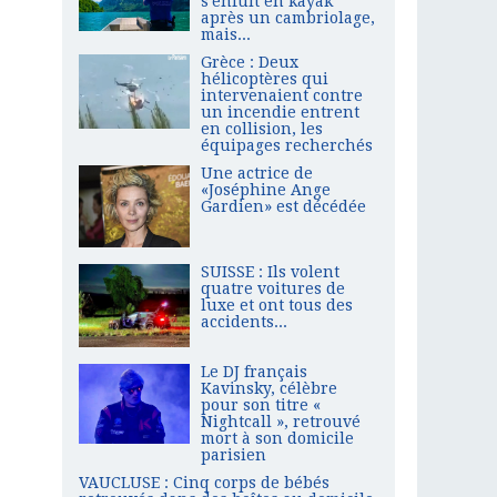
s'enfuit en kayak
après un cambriolage,
mais...
Grèce : Deux
hélicoptères qui
intervenaient contre
un incendie entrent
en collision, les
équipages recherchés
Une actrice de
«Joséphine Ange
Gardien» est décédée
SUISSE : Ils volent
quatre voitures de
luxe et ont tous des
accidents...
Le DJ français
Kavinsky, célèbre
pour son titre «
Nightcall », retrouvé
mort à son domicile
parisien
VAUCLUSE : Cinq corps de bébés