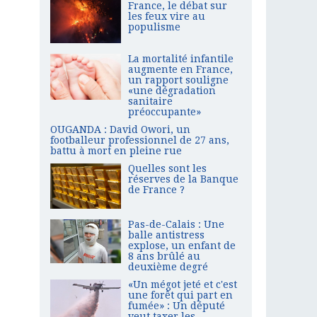
France, le débat sur
les feux vire au
populisme
La mortalité infantile
augmente en France,
un rapport souligne
«une dégradation
sanitaire
préoccupante»
OUGANDA : David Owori, un
footballeur professionnel de 27 ans,
battu à mort en pleine rue
Quelles sont les
réserves de la Banque
de France ?
Pas-de-Calais : Une
balle antistress
explose, un enfant de
8 ans brûlé au
deuxième degré
«Un mégot jeté et c'est
une forêt qui part en
fumée» : Un député
veut taxer les