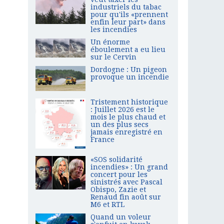
industriels du tabac
pour qu'ils «prennent
enfin leur part» dans
les incendies
Un énorme
éboulement a eu lieu
sur le Cervin
Dordogne : Un pigeon
provoque un incendie
Tristement historique
: Juillet 2026 est le
mois le plus chaud et
un des plus secs
jamais enregistré en
France
«SOS solidarité
incendies» : Un grand
concert pour les
sinistrés avec Pascal
Obispo, Zazie et
Renaud fin août sur
M6 et RTL
Quand un voleur