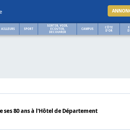
ANNONC
e
SORTIR, VOIR,
CÔTE
F
AILLEURS
SPORT
ECOUTER,
CAMPUS
D'OR
D
DECOUVRIR
e ses 80 ans à l'Hôtel de Département