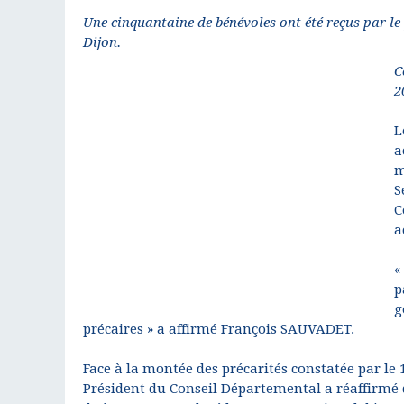
Une cinquantaine de bénévoles ont été reçus par l
Dijon.
C
2
L
a
m
S
C
a
«
p
g
précaires » a affirmé François SAUVADET.
Face à la montée des précarités constatée par le
Président du Conseil Départemental a réaffirmé 