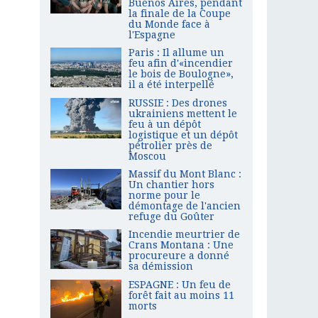
Buenos Aires, pendant
la finale de la Coupe
du Monde face à
l'Espagne
Paris : Il allume un
feu afin d'«incendier
le bois de Boulogne»,
il a été interpellé
RUSSIE : Des drones
ukrainiens mettent le
feu à un dépôt
logistique et un dépôt
pétrolier près de
Moscou
Massif du Mont Blanc :
Un chantier hors
norme pour le
démontage de l'ancien
refuge du Goûter
Incendie meurtrier de
Crans Montana : Une
procureure a donné
sa démission
ESPAGNE : Un feu de
forêt fait au moins 11
morts