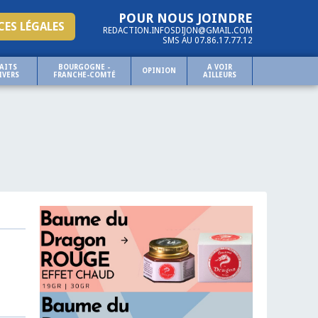
POUR NOUS JOINDRE
ES LÉGALES
REDACTION.INFOSDIJON@GMAIL.COM
SMS AU 07.86.17.77.12
AITS
BOURGOGNE -
A VOIR
OPINION
IVERS
FRANCHE-COMTÉ
AILLEURS