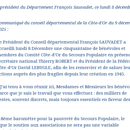
e président du Département François Sauvadet, ce lundi 8 décemb
ommuniqué du conseil départemental de la Côte-d'Or du 9 déce
025 :
e Président du Conseil départemental François SAUVADET a
ccueilli lundi 8 Décembre une cinquantaine de bénévoles et
embres du Comité Côte-d’Or du Secours Populaire en présen
ecrétaire national Thierry ROBERT et du Président de la Fédér
ôte-d’Or David LEBUGLE, afin de les remercier et de saluer le
ctions auprès des plus fragiles depuis leur création en 1945.
 J’ai tenu à vous réunir ici, Mesdames et Messieurs les bénévo
arce que je sais le travail que vous effectuez : des milliers de
estes, souvent discrets, mais toujours essentiels en faveur de
 18ème baromètre pour la pauvreté du Secours Populaire, le
que le soutien aux associations ne sera pas une variable