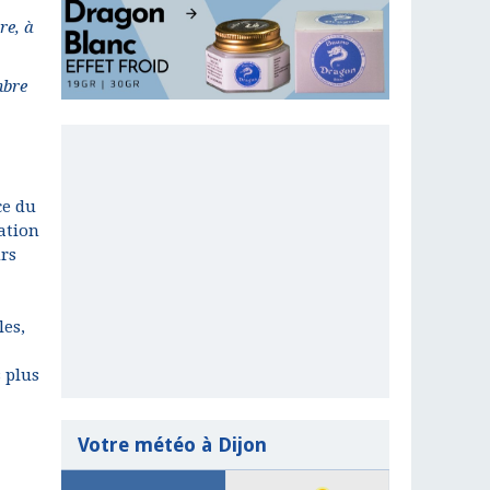
re, à
mbre
ce du
ation
urs
les,
s plus
Votre météo à Dijon