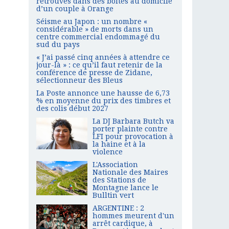
retrouvés dans des boîtes au domicile
d’un couple à Orange
Séisme au Japon : un nombre «
considérable » de morts dans un
centre commercial endommagé du
sud du pays
« J’ai passé cinq années à attendre ce
jour-là » : ce qu’il faut retenir de la
conférence de presse de Zidane,
sélectionneur des Bleus
La Poste annonce une hausse de 6,73
% en moyenne du prix des timbres et
des colis début 2027
La DJ Barbara Butch va
porter plainte contre
LFI pour provocation à
la haine et à la
violence
L'Association
Nationale des Maires
des Stations de
Montagne lance le
Bulltin vert
ARGENTINE : 2
hommes meurent d'un
arrêt cardique, à