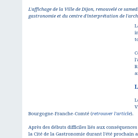
L'affichage de la Ville de Dijon, renouvelé ce samed
gastronomie et du centre d'interprétation de l'arch
L
i
t
C
l
R
a
L
L
V
Bourgogne-Franche-Comté (
retrouver l'article
).
Après des débuts difficiles liés aux conséquences
la Cité de la Gastronomie durant l'été prochain a