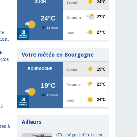
ue
tion.
de
Votre météo en Bourgogne
çois
 3
Ailleurs
ues à
«Un mégot jeté et c'est