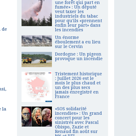
une forêt qui part en
fumée» : Un député
veut taxer les
industriels du tabac
pour qu'ils «prennent
enfin leur part» dans
n de
les incendies
Un énorme
éboulement a eu lieu
sur le Cervin
Dordogne : Un pigeon
provoque un incendie
Tristement historique
: Juillet 2026 est le
mois le plus chaud et
un des plus secs
si,
jamais enregistré en
France
«SOS solidarité
 la
incendies» : Un grand
concert pour les
sinistrés avec Pascal
Obispo, Zazie et
Renaud fin août sur
M6 et RTL