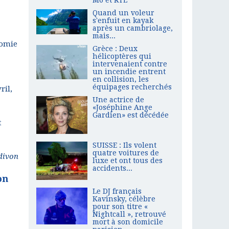
Quand un voleur
s'enfuit en kayak
après un cambriolage,
mais...
nomie
Grèce : Deux
hélicoptères qui
intervenaient contre
un incendie entrent
en collision, les
équipages recherchés
ril,
Une actrice de
«Joséphine Ange
Gardien» est décédée
t
SUISSE : Ils volent
quatre voitures de
divon
luxe et ont tous des
accidents...
on
Le DJ français
Kavinsky, célèbre
pour son titre «
Nightcall », retrouvé
mort à son domicile