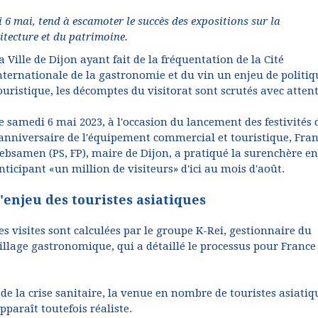
i 6 mai, tend à escamoter le succès des expositions sur la
itecture et du patrimoine.
a Ville de Dijon ayant fait de la fréquentation de la Cité
nternationale de la gastronomie et du vin un enjeu de politiq
ouristique, les décomptes du visitorat sont scrutés avec atten
e samedi 6 mai 2023, à l'occasion du lancement des festivités 
'anniversaire de l'équipement commercial et touristique, Fran
ebsamen (PS, FP), maire de Dijon, a pratiqué la surenchère en
nticipant «un million de visiteurs» d'ici au mois d'août.
'enjeu des touristes asiatiques
es visites sont calculées par le groupe K-Rei, gestionnaire du
illage gastronomique, qui a détaillé le processus pour France
 de la crise sanitaire, la venue en nombre de touristes asiatiq
pparaît toutefois réaliste.