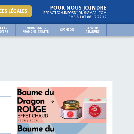
POUR NOUS JOINDRE
ES LÉGALES
REDACTION.INFOSDIJON@GMAIL.COM
SMS AU 07.86.17.77.12
AITS
BOURGOGNE -
A VOIR
OPINION
IVERS
FRANCHE-COMTÉ
AILLEURS