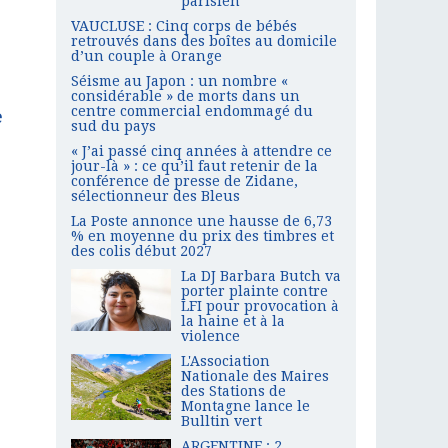
parisien
VAUCLUSE : Cinq corps de bébés
retrouvés dans des boîtes au domicile
d’un couple à Orange
Séisme au Japon : un nombre «
considérable » de morts dans un
centre commercial endommagé du
e
sud du pays
« J’ai passé cinq années à attendre ce
jour-là » : ce qu’il faut retenir de la
conférence de presse de Zidane,
sélectionneur des Bleus
La Poste annonce une hausse de 6,73
% en moyenne du prix des timbres et
des colis début 2027
La DJ Barbara Butch va
porter plainte contre
LFI pour provocation à
la haine et à la
violence
L'Association
Nationale des Maires
des Stations de
Montagne lance le
Bulltin vert
ARGENTINE : 2