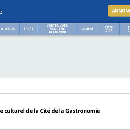
ANNONC
e
SORTIR, VOIR,
CÔTE
F
AILLEURS
SPORT
ECOUTER,
CAMPUS
D'OR
D
DECOUVRIR
le culturel de la Cité de la Gastronomie