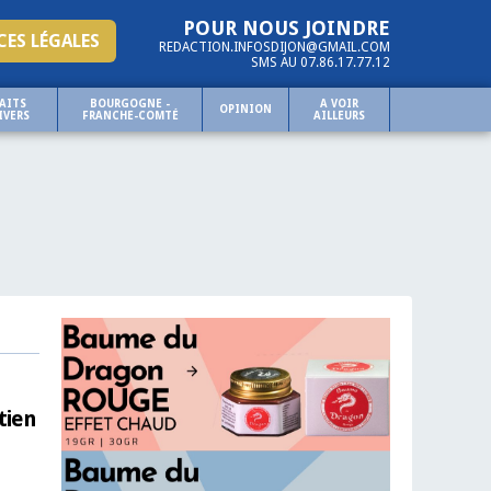
POUR NOUS JOINDRE
ES LÉGALES
REDACTION.INFOSDIJON@GMAIL.COM
SMS AU 07.86.17.77.12
AITS
BOURGOGNE -
A VOIR
OPINION
IVERS
FRANCHE-COMTÉ
AILLEURS
tien