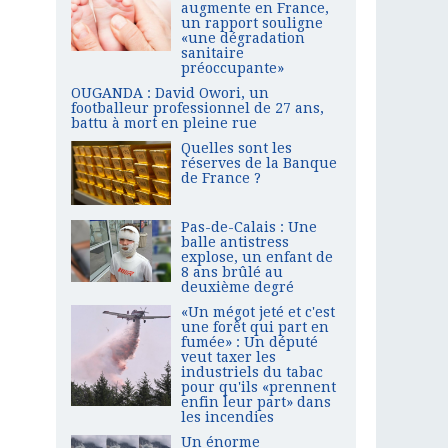
augmente en France,
un rapport souligne
«une dégradation
sanitaire
préoccupante»
OUGANDA : David Owori, un
footballeur professionnel de 27 ans,
battu à mort en pleine rue
Quelles sont les
réserves de la Banque
de France ?
Pas-de-Calais : Une
balle antistress
explose, un enfant de
8 ans brûlé au
deuxième degré
«Un mégot jeté et c'est
une forêt qui part en
fumée» : Un député
veut taxer les
industriels du tabac
pour qu'ils «prennent
enfin leur part» dans
les incendies
Un énorme