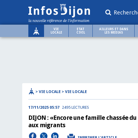
Recherch
VIE
ETAT
AILLEURS ET DANS
LOCALE
CIVIL
LES MEDIAS
> VIE LOCALE > VIE LOCALE
17/11/2025 05:57
2495 LECTURES
DIJON : «Encore une famille chassée du 
aux migrants
IMPRIMER L'ARTICLE