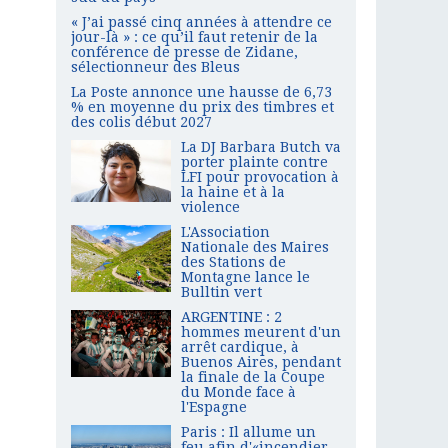
« J’ai passé cinq années à attendre ce
jour-là » : ce qu’il faut retenir de la
conférence de presse de Zidane,
sélectionneur des Bleus
La Poste annonce une hausse de 6,73
% en moyenne du prix des timbres et
des colis début 2027
La DJ Barbara Butch va
porter plainte contre
LFI pour provocation à
la haine et à la
violence
L'Association
Nationale des Maires
des Stations de
Montagne lance le
Bulltin vert
ARGENTINE : 2
hommes meurent d'un
arrêt cardique, à
Buenos Aires, pendant
la finale de la Coupe
du Monde face à
l'Espagne
Paris : Il allume un
feu afin d'«incendier