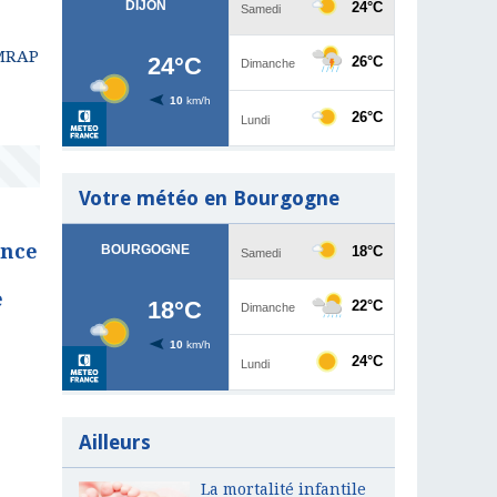
 MRAP
Votre météo en Bourgogne
ence
e
Ailleurs
La mortalité infantile