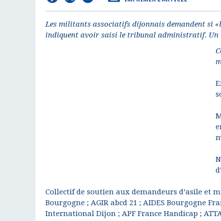
Les militants associatifs dijonnais demandent si «la 
indiquent avoir saisi le tribunal administratif. U
C
m
E
s
M
e
m
N
d
Collectif de soutien aux demandeurs d’asile et 
Bourgogne ; AGIR abcd 21 ; AIDES Bourgogne Fra
International Dijon ; APF France Handicap ; ATTA