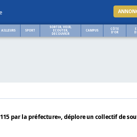
ANNONC
e
SORTIR, VOIR,
CÔTE
F
AILLEURS
SPORT
ECOUTER,
CAMPUS
D'OR
D
DECOUVRIR
115 par la préfecture», déplore un collectif de sou