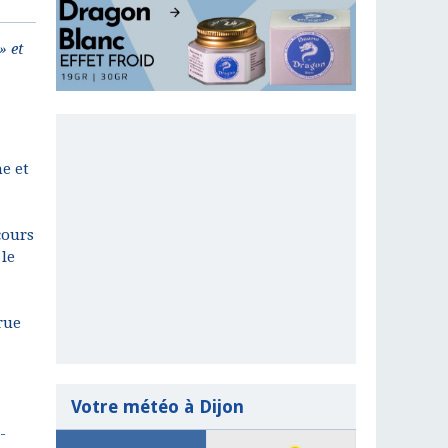
» et
e et
cours
 le
rue
Votre météo à Dijon
-