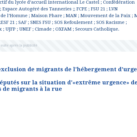
ectif du lycée d’accueil international Le Castel ; Confédération
 Espace Autogéré des Tanneries ;; FCPE ; FSU 21 ; LVN
ts de l’Homme ; Maison Phare ; MAN ; Mouvement de la Paix ;
RESF 21 ; SAF ; SNES FSU ; SOS Refoulement ; SOS Racisme ;
ux ; UJFP ; UNEF ; Cimade ; OXFAM ; Secours Catholique.
l'exclusion de migrants de l'hébergement d'urg
éputés sur la situation d'«extrême urgence» d
s de migrants à la rue