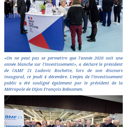
«On ne peut pas se permettre que l'année 2026 soit une
année blanche sur l'investissement», a déclaré le président
de l'AMF 21 Ludovic Rochette, lors de son discours
inaugural, ce jeudi 4 décembre. L'enjeu de l'investissement
public a été souligné également par le président de la
Métropole de Dijon François Rebsamen.