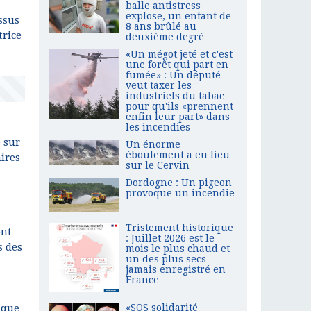
balle antistress
explose, un enfant de
ssus
8 ans brûlé au
trice
deuxième degré
«Un mégot jeté et c'est
une forêt qui part en
fumée» : Un député
veut taxer les
industriels du tabac
pour qu'ils «prennent
enfin leur part» dans
les incendies
 sur
Un énorme
éboulement a eu lieu
ires
sur le Cervin
Dordogne : Un pigeon
provoque un incendie
Tristement historique
ent
: Juillet 2026 est le
s des
mois le plus chaud et
un des plus secs
jamais enregistré en
France
«SOS solidarité
 que