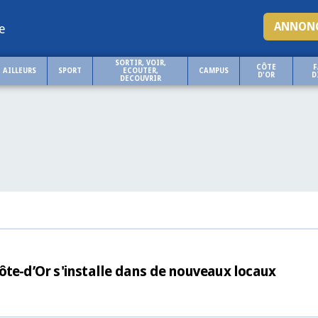
ANNONC
e
SORTIR, VOIR,
CÔTE
F
AILLEURS
SPORT
ECOUTER,
CAMPUS
D'OR
D
DECOUVRIR
ôte-d’Or s'installe dans de nouveaux locaux