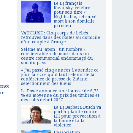
Le DJ français
Kavinsky, célèbre
pour son titre «
Nightcall », retrouvé
mort à son domicile
parisien
VAUCLUSE : Cinq corps de bébés
retrouvés dans des boîtes au domicile
d’un couple à Orange
Séisme au Japon : un nombre «
considérable » de morts dans un
centre commercial endommagé du
sud du pays
« J’ai passé cinq années à attendre ce
jour-là » : ce qu’il faut retenir de la
conférence de presse de Zidane,
sélectionneur des Bleus
gence
La Poste annonce une hausse de 6,73
tre
% en moyenne du prix des timbres et
des colis début 2027
La DJ Barbara Butch va
porter plainte contre
LFI pour provocation à
la haine et à la
violence
L'Association