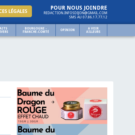
POUR NOUS JOINDRE
ES LÉGALES
REDACTION.INFOSDIJON@GMAIL.COM
SMS AU 07.86.17.77.12
AITS
BOURGOGNE -
A VOIR
OPINION
IVERS
FRANCHE-COMTÉ
AILLEURS