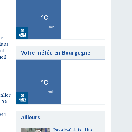
:
 et
Claus
nt
Votre météo en Bourgogne
ueil
alier
d’Or.
644
Ailleurs
Pas-de-Calais : Une