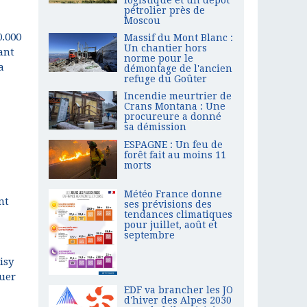
logistique et un dépôt
pétrolier près de
Moscou
0.000
Massif du Mont Blanc :
Un chantier hors
ant
norme pour le
a
démontage de l'ancien
refuge du Goûter
Incendie meurtrier de
Crans Montana : Une
procureure a donné
sa démission
ESPAGNE : Un feu de
forêt fait au moins 11
morts
Météo France donne
nt
ses prévisions des
tendances climatiques
pour juillet, août et
septembre
isy
nuer
EDF va brancher les JO
d'hiver des Alpes 2030