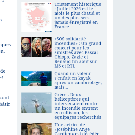
Tristement historique
: Juillet 2026 est le
mois le plus chaud et
,
un des plus secs
jamais enregistré en
France
«SOS solidarité
incendies» : Un grand
elques
concert pour les
on.
sinistrés avec Pascal
Obispo, Zazie et
Renaud fin août sur
M6 et RTL
 de
Quand un voleur
rt
s'enfuit en kayak
après un cambriolage,
mais...
Grèce : Deux
 «ont
hélicoptères qui
intervenaient contre
bâtir
un incendie entrent
e
en collision, les
équipages recherchés
Une actrice de
«Joséphine Ange
Gardien» est décédée