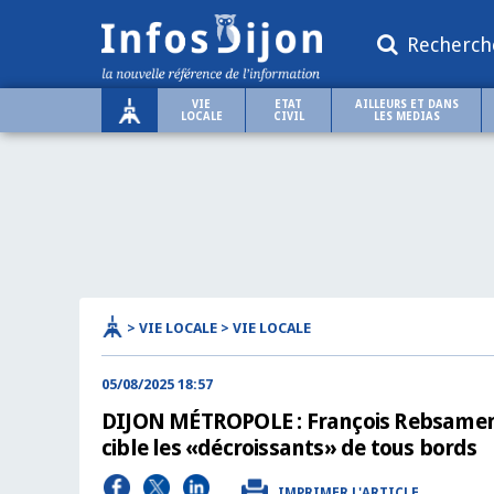
Recherch
VIE
ETAT
AILLEURS ET DANS
LOCALE
CIVIL
LES MEDIAS
> VIE LOCALE > VIE LOCALE
05/08/2025 18:57
DIJON MÉTROPOLE : François Rebsamen 
cible les «décroissants» de tous bords
IMPRIMER L'ARTICLE