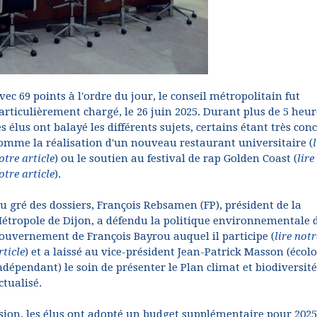
vec 69 points à l'ordre du jour, le conseil métropolitain fut
articulièrement chargé, le 26 juin 2025. Durant plus de 5 heur
es élus ont balayé les différents sujets, certains étant très con
omme la réalisation d'un nouveau restaurant universitaire (
l
otre article
) ou le soutien au festival de rap Golden Coast (
lire
otre article
).
u gré des dossiers, François Rebsamen (FP), président de la
étropole de Dijon, a défendu la politique environnementale 
ouvernement de François Bayrou auquel il participe (
lire notr
rticle
) et a laissé au vice-président Jean-Patrick Masson (écolo
ndépendant) le soin de présenter le Plan climat et biodiversité
ctualisé.
sion, les élus ont adopté un budget supplémentaire pour 2025