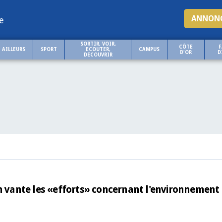
ANNONC
e
SORTIR, VOIR,
CÔTE
F
AILLEURS
SPORT
ECOUTER,
CAMPUS
D'OR
D
DECOUVRIR
vante les «efforts» concernant l'environnement 