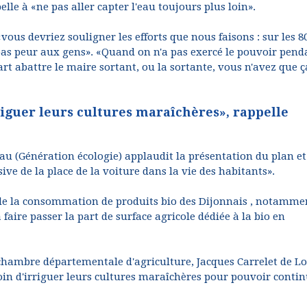
le à «ne pas aller capter l'eau toujours plus loin».
vous devriez souligner les efforts que nous faisons : sur les 8
 pas peur aux gens». «Quand on n'a pas exercé le pouvoir pend
rt abattre le maire sortant, ou la sortante, vous n'avez que ç
riguer leurs cultures maraîchères», rappelle
eau (Génération écologie) applaudit la présentation du plan et
sive de la place de la voiture dans la vie des habitants».
de la consommation de produits bio des Dijonnais , notamme
 faire passer la part de surface agricole dédiée à la bio en
 chambre départementale d'agriculture, Jacques Carrelet de Lo
oin d'irriguer leurs cultures maraîchères pour pouvoir conti