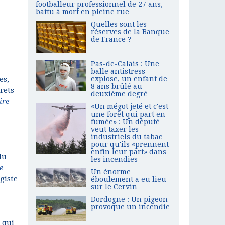
footballeur professionnel de 27 ans,
battu à mort en pleine rue
Quelles sont les
réserves de la Banque
de France ?
Pas-de-Calais : Une
balle antistress
es,
explose, un enfant de
8 ans brûlé au
crets
deuxième degré
ire
«Un mégot jeté et c'est
une forêt qui part en
fumée» : Un député
veut taxer les
industriels du tabac
pour qu'ils «prennent
enfin leur part» dans
du
les incendies
e
Un énorme
giste
éboulement a eu lieu
sur le Cervin
Dordogne : Un pigeon
provoque un incendie
 qui