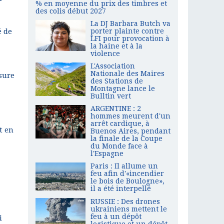
% en moyenne du prix des timbres et
des colis début 2027
La DJ Barbara Butch va
é de
porter plainte contre
LFI pour provocation à
la haine et à la
violence
L'Association
Nationale des Maires
ssure
des Stations de
Montagne lance le
Bulltin vert
ARGENTINE : 2
hommes meurent d'un
arrêt cardique, à
t en
Buenos Aires, pendant
la finale de la Coupe
du Monde face à
l'Espagne
Paris : Il allume un
feu afin d'«incendier
le bois de Boulogne»,
il a été interpellé
RUSSIE : Des drones
ukrainiens mettent le
feu à un dépôt
i