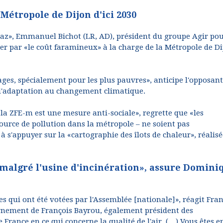
 Métropole de Dijon d'ici 2030
gaz», Emmanuel Bichot (LR, AD), président du groupe Agir po
r par «le coût faramineux» à la charge de la Métropole de D
ages, spécialement pour les plus pauvres», anticipe l'opposant
l'adaptation au changement climatique.
«la ZFE-m est une mesure anti-sociale», regrette que «les
source de pollution dans la métropole – ne soient pas
 s'appuyer sur la «cartographie des îlots de chaleur», réalisé
y malgré l'usine d'incinération», assure Domini
qui ont été votées par l'Assemblée [nationale]», réagit Fran
rnement de François Bayrou, également président des
France en ce qui concerne la qualité de l'air. (…) Vous êtes e