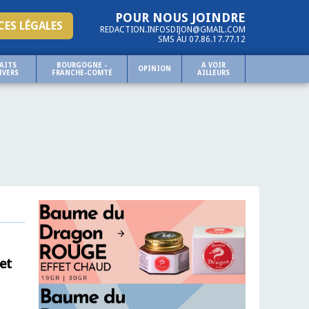
POUR NOUS JOINDRE
ES LÉGALES
REDACTION.INFOSDIJON@GMAIL.COM
SMS AU 07.86.17.77.12
AITS
BOURGOGNE -
A VOIR
OPINION
IVERS
FRANCHE-COMTÉ
AILLEURS
et