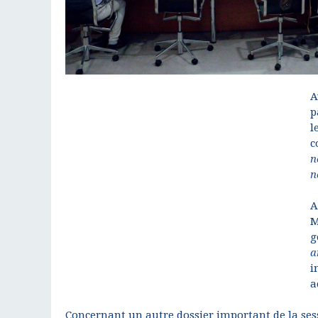
A
p
l
c
n
n
A
M
g
a
i
a
Concernant un autre dossier important de la ses