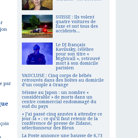
SUISSE : Ils volent
quatre voitures de
ur
luxe et ont tous des
ijon
accidents...
Le DJ français
Kavinsky, célèbre
pour son titre «
Nightcall », retrouvé
mort à son domicile
parisien
VAUCLUSE : Cinq corps de bébés
retrouvés dans des boîtes au domicile
e par
d’un couple à Orange
Séisme au Japon : un nombre «
considérable » de morts dans un
centre commercial endommagé du
que
sud du pays
« J’ai passé cinq années à attendre ce
jour-là » : ce qu’il faut retenir de la
çois
conférence de presse de Zidane,
sélectionneur des Bleus
La Poste annonce une hausse de 6,73
n