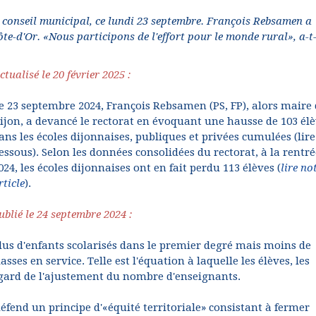
 de conseil municipal, ce lundi 23 septembre. François Rebsamen a
ôte-d'Or. «Nous participons de l'effort pour le monde rural», a-t-
ctualisé le 20 février 2025 :
e 23 septembre 2024, François Rebsamen (PS, FP), alors maire
ijon, a devancé le rectorat en évoquant une hausse de 103 él
ans les écoles dijonnaises, publiques et privées cumulées (lire 
essous). Selon les données consolidées du rectorat, à la rentré
024, les écoles dijonnaises ont en fait perdu 113 élèves (
lire no
rticle
).
ublié le 24 septembre 2024 :
lus d'enfants scolarisés dans le premier degré mais moins de
lasses en service. Telle est l'équation à laquelle les élèves, les
regard de l'ajustement du nombre d'enseignants.
éfend un principe d'«équité territoriale» consistant à fermer