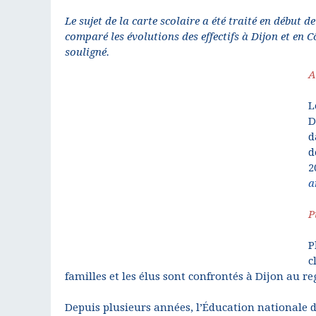
Le sujet de la carte scolaire a été traité en début
comparé les évolutions des effectifs à Dijon et en C
souligné.
A
L
D
d
d
2
a
P
P
c
familles et les élus sont confrontés à Dijon au 
Depuis plusieurs années, l’Éducation nationale d