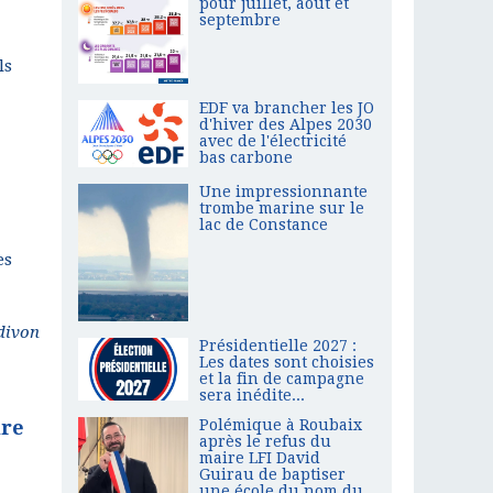
pour juillet, août et
septembre
ls
EDF va brancher les JO
d'hiver des Alpes 2030
avec de l'électricité
bas carbone
Une impressionnante
trombe marine sur le
lac de Constance
es
divon
Présidentielle 2027 :
Les dates sont choisies
et la fin de campagne
sera inédite...
Polémique à Roubaix
ire
après le refus du
maire LFI David
Guirau de baptiser
une école du nom du