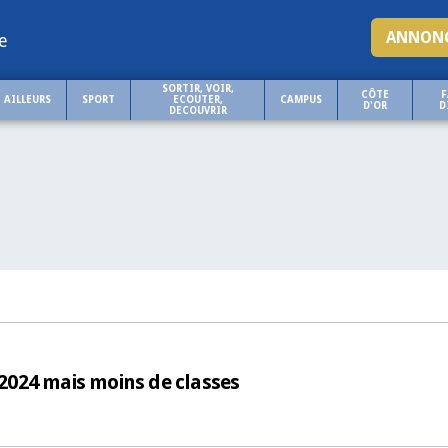
ANNONC
e
SORTIR, VOIR,
CÔTE
F
AILLEURS
SPORT
ECOUTER,
CAMPUS
D'OR
D
DECOUVRIR
 2024 mais moins de classes