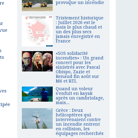
provoque un incendie
re
Tristement historique
: Juillet 2026 est le
ur
mois le plus chaud et
 vue
un des plus secs
jamais enregistré en
France
n
«SOS solidarité
ts
incendies» : Un grand
concert pour les
sinistrés avec Pascal
Obispo, Zazie et
Renaud fin août sur
M6 et RTL
Quand un voleur
ves
s'enfuit en kayak
après un cambriolage,
mais...
cipée
Grèce : Deux
hélicoptères qui
intervenaient contre
un incendie entrent
s
en collision, les
équipages recherchés