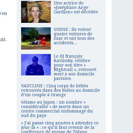
Une actrice de
«Joséphine Ange
Gardien» est décédée
0 en
SUISSE : Ils volent
quatre voitures de
luxe et ont tous des
uit.
accidents...
Le DJ français
Kavinsky, célèbre
pour son titre «
Nightcall », retrouvé
mort à son domicile
s
parisien
VAUCLUSE : Cinq corps de bébés
retrouvés dans des boîtes au domicile
d’un couple à Orange
Séisme au Japon : un nombre «
considérable » de morts dans un
centre commercial endommagé du
sud du pays
« J’ai passé cinq années à attendre ce
jour-là » : ce qu’il faut retenir de la
conférence de presse de Zidane,