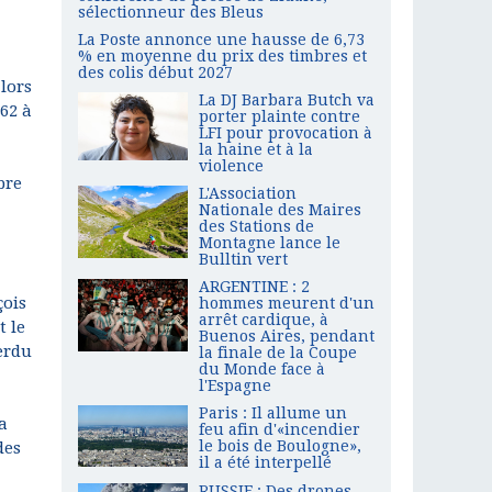
sélectionneur des Bleus
La Poste annonce une hausse de 6,73
% en moyenne du prix des timbres et
des colis début 2027
lors
La DJ Barbara Butch va
862 à
porter plainte contre
LFI pour provocation à
la haine et à la
violence
bre
L'Association
Nationale des Maires
des Stations de
Montagne lance le
Bulltin vert
ARGENTINE : 2
çois
hommes meurent d'un
arrêt cardique, à
t le
Buenos Aires, pendant
erdu
la finale de la Coupe
du Monde face à
l'Espagne
Paris : Il allume un
a
feu afin d'«incendier
le bois de Boulogne»,
des
il a été interpellé
RUSSIE : Des drones