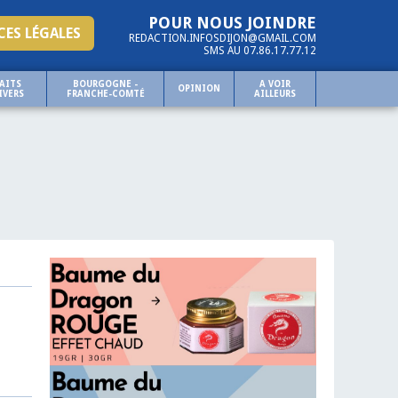
POUR NOUS JOINDRE
ES LÉGALES
REDACTION.INFOSDIJON@GMAIL.COM
SMS AU 07.86.17.77.12
AITS
BOURGOGNE -
A VOIR
OPINION
IVERS
FRANCHE-COMTÉ
AILLEURS