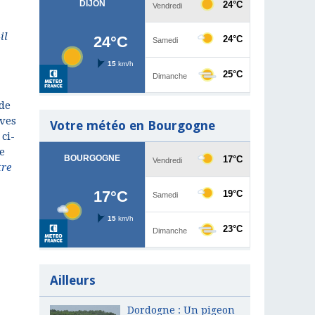
il
 de
èves
Votre météo en Bourgogne
ci-
e
tre
Ailleurs
Dordogne : Un pigeon