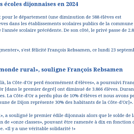
s écoles dijonnaises en 2024
t pour le département (une diminution de 588 élèves est
lèves dans les établissements scolaires publics de la commune 
de l'année scolaire précédente. De son côté, le privé passe de 2.
gmenter», s'est félicité François Rebsamen, ce lundi 23 septem
e monde rural», souligne François Rebsamen
là, la Côte-d'Or perd énormément d'élèves», a poursuivi Fran
Or [dans le premier degré] ont diminué de 3.866 élèves. Duran
es. La Côte-d'Or a perdu plus de 10% d'élèves et nous avons p
mune de Dijon représente 30% des habitants de la Côte-d'Or]».
, a souligné le premier édile dijonnais alors que le solde de l
ion de «onze classes», pouvant être ramenée à dix en fonction 
. «Il y a une véritable solidarité !»