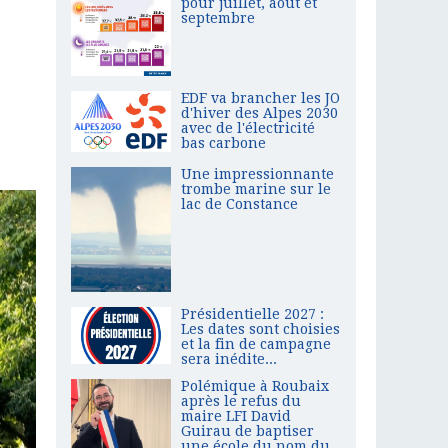
pour juillet, août et
septembre
EDF va brancher les JO
d'hiver des Alpes 2030
avec de l'électricité
bas carbone
Une impressionnante
trombe marine sur le
lac de Constance
Présidentielle 2027 :
Les dates sont choisies
et la fin de campagne
sera inédite...
Polémique à Roubaix
après le refus du
maire LFI David
Guirau de baptiser
une école du nom du