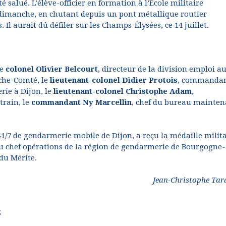
salué. L'élève-officier en formation à l’École militaire
 dimanche, en chutant depuis un pont métallique routier
Il aurait dû défiler sur les Champs-Élysées, ce 14 juillet.
le
colonel Olivier Belcourt
, directeur de la division emploi au
che-Comté, le
lieutenant-colonel Didier Protois
, commandan
rie à Dijon, le
lieutenant-colonel Christophe Adam
,
rain, le
commandant Ny Marcellin
, chef du bureau mainte
 41/7 de gendarmerie mobile de Dijon, a reçu la médaille milit
du chef opérations de la région de gendarmerie de Bourgogne-
du Mérite.
Jean-Christophe Tar
;