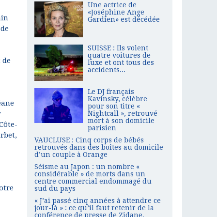
Une actrice de
«Joséphine Ange
ain
Gardien» est décédée
 de
SUISSE : Ils volent
quatre voitures de
 de
luxe et ont tous des
accidents...
Le DJ français
Kavinsky, célèbre
éane
pour son titre «
r
Nightcall », retrouvé
mort à son domicile
Côte-
parisien
rbet,
VAUCLUSE : Cinq corps de bébés
retrouvés dans des boîtes au domicile
d’un couple à Orange
Séisme au Japon : un nombre «
considérable » de morts dans un
centre commercial endommagé du
otre
sud du pays
« J’ai passé cinq années à attendre ce
jour-là » : ce qu’il faut retenir de la
conférence de presse de Zidane,