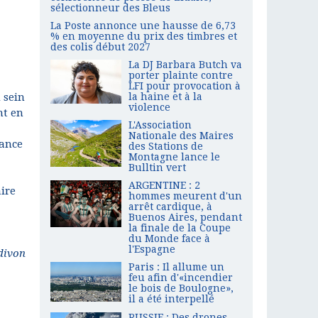
sélectionneur des Bleus
La Poste annonce une hausse de 6,73
% en moyenne du prix des timbres et
des colis début 2027
La DJ Barbara Butch va
porter plainte contre
LFI pour provocation à
 sein
la haine et à la
violence
t en
L'Association
Nationale des Maires
nance
des Stations de
Montagne lance le
Bulltin vert
ARGENTINE : 2
aire
hommes meurent d'un
arrêt cardique, à
Buenos Aires, pendant
la finale de la Coupe
du Monde face à
l'Espagne
divon
Paris : Il allume un
feu afin d'«incendier
le bois de Boulogne»,
il a été interpellé
RUSSIE : Des drones