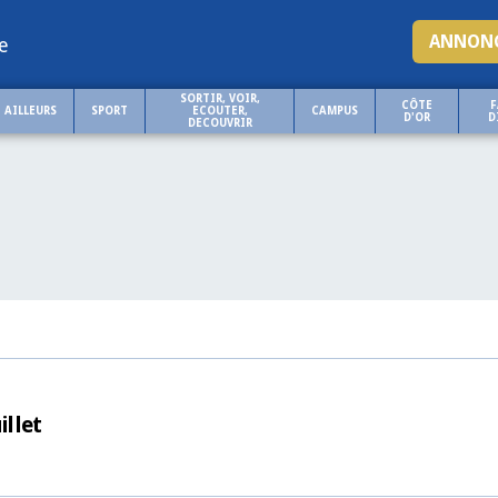
ANNONC
e
SORTIR, VOIR,
CÔTE
F
AILLEURS
SPORT
ECOUTER,
CAMPUS
D'OR
D
DECOUVRIR
illet