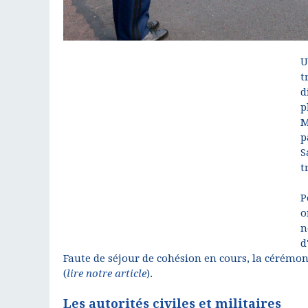
U
t
d
p
M
p
S
t
P
o
n
d
Faute de séjour de cohésion en cours, la cérémon
(
lire notre article
).
Les autorités civiles et militaires