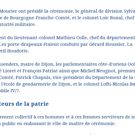
Mourier ont présidé la cérémonie, le général de division Sylv
 de Bourgogne-Franche-Comté, et le colonel Loïc Bonal, chef
torité militaire.
nt du lieutenant-colonel Mathieu Colle, chef du département
. Les porte-drapeaux étaient conduits par Gérard Houssier. La
ril Houdotte.
Koenders, maire de Dijon, les parlementaires côte-d'oriens Oc
é Lioret et François Patriat ainsi que Michel Neugnot, premie
omté, Patrick Chapuis, vice-président du Département de la 
'école de gendarmerie de Dijon, et le colonel Lofti-Nicolas Ba
ile IV/7.
eurs de la patrie
ment collectif à ces hommes et à ces femmes serviteurs de n
au public en endossant le rôle de maître de cérémonie.