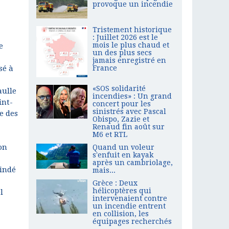
provoque un incendie
Tristement historique
: Juillet 2026 est le
mois le plus chaud et
e
un des plus secs
jamais enregistré en
sé à
France
«SOS solidarité
aulle
incendies» : Un grand
int-
concert pour les
sinistrés avec Pascal
e des
Obispo, Zazie et
Renaud fin août sur
M6 et RTL
on
Quand un voleur
s'enfuit en kayak
après un cambriolage,
lindé
mais...
Grèce : Deux
hélicoptères qui
l
intervenaient contre
un incendie entrent
en collision, les
équipages recherchés