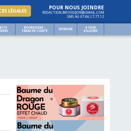
POUR NOUS JOINDRE
ES LÉGALES
REDACTION.INFOSDIJON@GMAIL.COM
SMS AU 07.86.17.77.12
AITS
BOURGOGNE -
A VOIR
OPINION
IVERS
FRANCHE-COMTÉ
AILLEURS