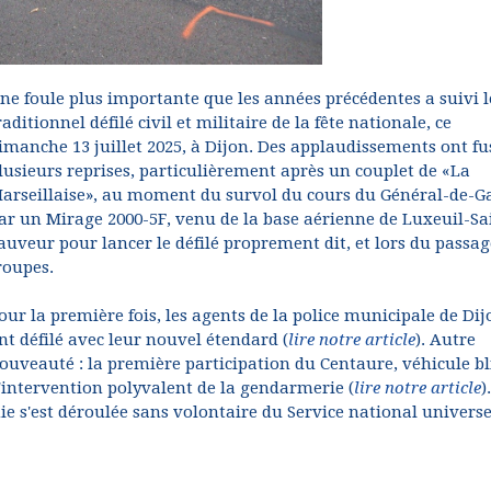
ne foule plus importante que les années précédentes a suivi l
raditionnel défilé civil et militaire de la fête nationale, ce
imanche 13 juillet 2025, à Dijon. Des applaudissements ont fu
lusieurs reprises, particulièrement après un couplet de «La
arseillaise», au moment du survol du cours du Général-de-G
ar un Mirage 2000-5F, venu de la base aérienne de Luxeuil-Sa
auveur pour lancer le défilé proprement dit, et lors du passag
roupes.
our la première fois, les agents de la police municipale de Dij
nt défilé avec leur nouvel étendard (
lire notre article
). Autre
ouveauté : la première participation du Centaure, véhicule b
'intervention polyvalent de la gendarmerie (
lire notre article
).
ie s'est déroulée sans volontaire du Service national universe