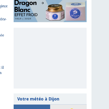
njeux
ôte-
uée
 il
a
Votre météo à Dijon