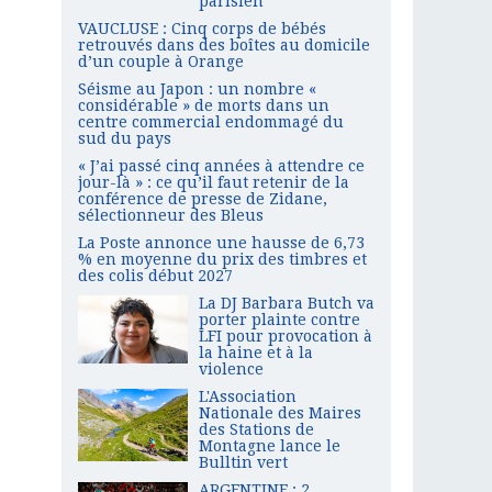
parisien
VAUCLUSE : Cinq corps de bébés
retrouvés dans des boîtes au domicile
d’un couple à Orange
Séisme au Japon : un nombre «
considérable » de morts dans un
centre commercial endommagé du
sud du pays
« J’ai passé cinq années à attendre ce
jour-là » : ce qu’il faut retenir de la
conférence de presse de Zidane,
sélectionneur des Bleus
La Poste annonce une hausse de 6,73
% en moyenne du prix des timbres et
des colis début 2027
La DJ Barbara Butch va
porter plainte contre
LFI pour provocation à
la haine et à la
violence
L'Association
Nationale des Maires
des Stations de
Montagne lance le
Bulltin vert
ARGENTINE : 2