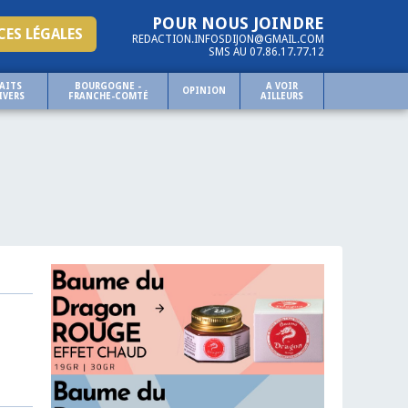
POUR NOUS JOINDRE
ES LÉGALES
REDACTION.INFOSDIJON@GMAIL.COM
SMS AU 07.86.17.77.12
AITS
BOURGOGNE -
A VOIR
OPINION
IVERS
FRANCHE-COMTÉ
AILLEURS