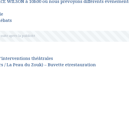
PLACE WILSON à 10h00 où nous prévoyons différents évènement
le
débats
’interventions théâtrales
rs / La Peau du Zouk) – Buvette etrestauration