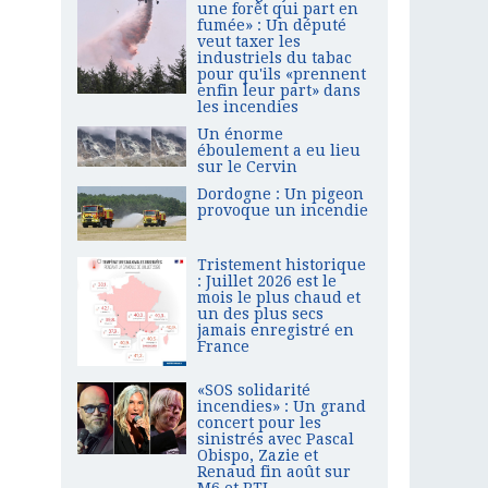
une forêt qui part en
fumée» : Un député
veut taxer les
industriels du tabac
pour qu'ils «prennent
enfin leur part» dans
les incendies
Un énorme
éboulement a eu lieu
sur le Cervin
Dordogne : Un pigeon
provoque un incendie
Tristement historique
: Juillet 2026 est le
mois le plus chaud et
un des plus secs
jamais enregistré en
France
«SOS solidarité
incendies» : Un grand
concert pour les
sinistrés avec Pascal
Obispo, Zazie et
Renaud fin août sur
M6 et RTL