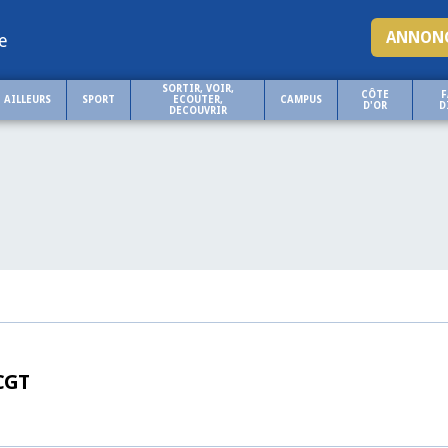
ANNONC
e
SORTIR, VOIR,
CÔTE
F
AILLEURS
SPORT
ECOUTER,
CAMPUS
D'OR
D
DECOUVRIR
 CGT