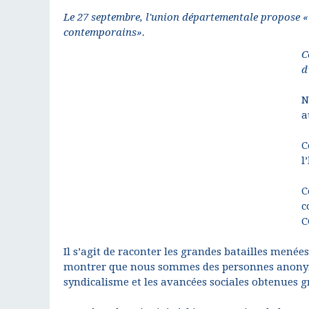
Le 27 septembre, l'union départementale propose «l
contemporains».
C
d
N
a
C
l
C
c
C
Il s’agit de raconter les grandes batailles menée
montrer que nous sommes des personnes anonym
syndicalisme et les avancées sociales obtenues gr