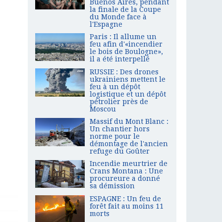
Buenos Aires, pendant
la finale de la Coupe
du Monde face à
l'Espagne
Paris : Il allume un
feu afin d'«incendier
le bois de Boulogne»,
il a été interpellé
RUSSIE : Des drones
ukrainiens mettent le
feu à un dépôt
logistique et un dépôt
pétrolier près de
Moscou
Massif du Mont Blanc :
Un chantier hors
norme pour le
démontage de l'ancien
refuge du Goûter
Incendie meurtrier de
Crans Montana : Une
procureure a donné
sa démission
ESPAGNE : Un feu de
forêt fait au moins 11
morts