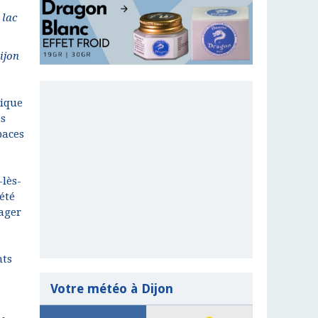
 lac
ijon
nique
es
paces
lès-
été
ager
nts
Votre météo à Dijon