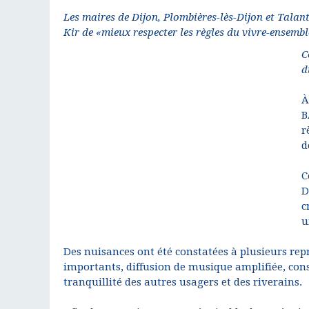
Les maires de Dijon, Plombières-lès-Dijon et Talan
Kir de «mieux respecter les règles du vivre-ensembl
C
d
À
B
r
d
C
D
c
u
Des nuisances ont été constatées à plusieurs rep
importants, diffusion de musique amplifiée, con
tranquillité des autres usagers et des riverains.