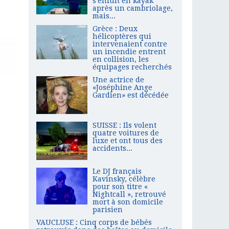
s'enfuit en kayak
après un cambriolage,
mais...
Grèce : Deux
hélicoptères qui
intervenaient contre
un incendie entrent
en collision, les
équipages recherchés
Une actrice de
«Joséphine Ange
Gardien» est décédée
SUISSE : Ils volent
quatre voitures de
luxe et ont tous des
accidents...
Le DJ français
Kavinsky, célèbre
pour son titre «
Nightcall », retrouvé
mort à son domicile
parisien
VAUCLUSE : Cinq corps de bébés