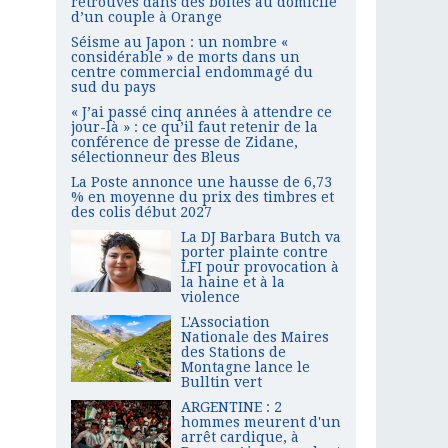
retrouvés dans des boîtes au domicile
d’un couple à Orange
Séisme au Japon : un nombre «
considérable » de morts dans un
centre commercial endommagé du
sud du pays
« J’ai passé cinq années à attendre ce
jour-là » : ce qu’il faut retenir de la
conférence de presse de Zidane,
sélectionneur des Bleus
La Poste annonce une hausse de 6,73
% en moyenne du prix des timbres et
des colis début 2027
La DJ Barbara Butch va
porter plainte contre
LFI pour provocation à
la haine et à la
violence
L'Association
Nationale des Maires
des Stations de
Montagne lance le
Bulltin vert
ARGENTINE : 2
hommes meurent d'un
arrêt cardique, à