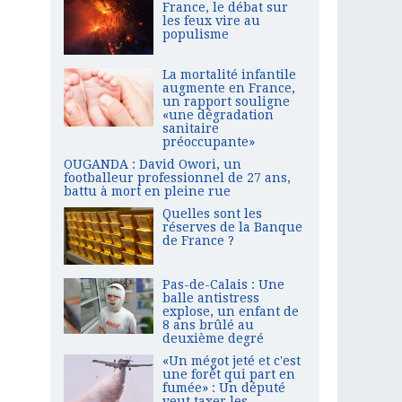
France, le débat sur
les feux vire au
populisme
La mortalité infantile
augmente en France,
un rapport souligne
«une dégradation
sanitaire
préoccupante»
OUGANDA : David Owori, un
footballeur professionnel de 27 ans,
battu à mort en pleine rue
Quelles sont les
réserves de la Banque
de France ?
Pas-de-Calais : Une
balle antistress
explose, un enfant de
8 ans brûlé au
deuxième degré
«Un mégot jeté et c'est
une forêt qui part en
fumée» : Un député
veut taxer les