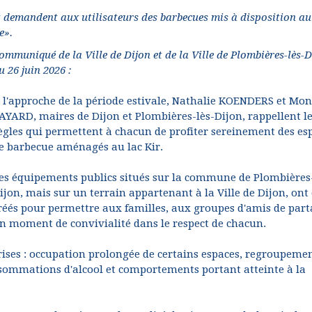
t demandent aux utilisateurs des barbecues mis à disposition au
e».
ommuniqué de la Ville de Dijon et de la Ville de Plombières-lès-D
u 26 juin 2026 :
 l'approche de la période estivale, Nathalie KOENDERS et Mo
AYARD, maires de Dijon et Plombières-lès-Dijon, rappellent l
ègles qui permettent à chacun de profiter sereinement des es
e barbecue aménagés au lac Kir.
es équipements publics situés sur la commune de Plombières-
ijon, mais sur un terrain appartenant à la Ville de Dijon, ont 
réés pour permettre aux familles, aux groupes d'amis de part
n moment de convivialité dans le respect de chacun.
rises : occupation prolongée de certains espaces, regroupeme
sommations d'alcool et comportements portant atteinte à la