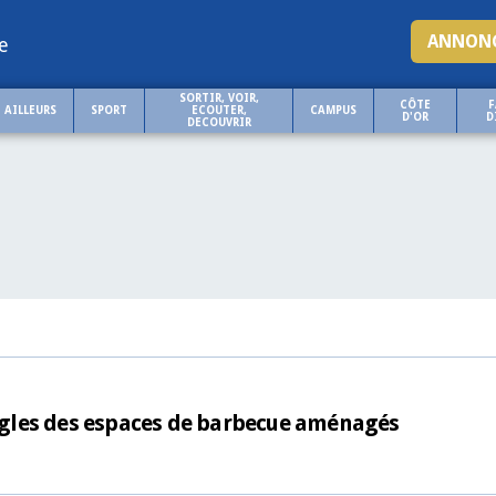
ANNONC
e
SORTIR, VOIR,
CÔTE
F
AILLEURS
SPORT
ECOUTER,
CAMPUS
D'OR
D
DECOUVRIR
 règles des espaces de barbecue aménagés