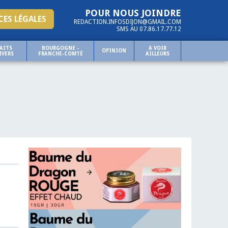
POUR NOUS JOINDRE
ES LÉGALES
REDACTION.INFOSDIJON@GMAIL.COM
SMS AU 07.86.17.77.12
AITS
BOURGOGNE -
A VOIR
OPINION
IVERS
FRANCHE-COMTÉ
AILLEURS