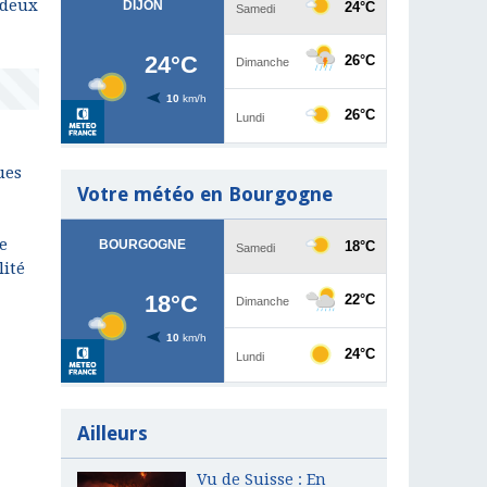
 deux
ues
Votre météo en Bourgogne
e
lité
Ailleurs
Vu de Suisse : En