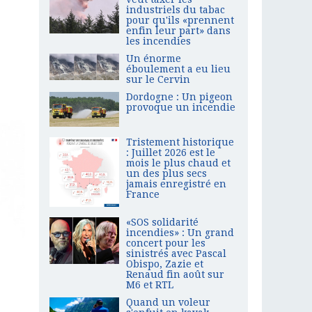
industriels du tabac
pour qu'ils «prennent
enfin leur part» dans
les incendies
Un énorme
éboulement a eu lieu
sur le Cervin
Dordogne : Un pigeon
provoque un incendie
Tristement historique
: Juillet 2026 est le
mois le plus chaud et
un des plus secs
jamais enregistré en
France
«SOS solidarité
incendies» : Un grand
concert pour les
sinistrés avec Pascal
Obispo, Zazie et
Renaud fin août sur
M6 et RTL
Quand un voleur