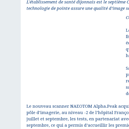
L'établissement de santé dijonnais est le septième
technologie de pointe assure une qualité d’image s
C
L
f
é
q
h
S
p
r
s
d
Le nouveau scanner NAEOTOM Alpha.Peak acquis p
pôle d’imagerie, au niveau -2 de l’hôpital Franç
juillet et septembre, les tests, en partenariat av
septembre, ce qui a permis d’accueillir les premi