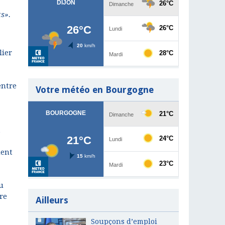
ts».
lier
entre
Votre météo en Bourgogne
,
ment
u
re
Ailleurs
Soupçons d’emploi