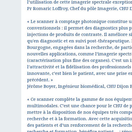
l’utilisation de cette imagerie spectrale exceptio
Pr Romaric Loffroy, Chef du pôle Imagerie, CHU
« Le scanner à comptage photonique constitue 
conventionnels : il permet des diagnostics plus 
injections de produits de contraste. Il améliore 
qu'en diagnostic et en suivi post-thérapeutique. P
Bourgogne, engagées dans la recherche, de parti
nouvelles applications, comme l’imagerie spectra
(caractérisation plus fine des organes). C’est u
l’attractivité et la fidélisation des professionnel
innovante, c’est bien le patient, avec une prise e
précédent. »
Jérôme Boyer, Ingénieur biomédical, CHU Dijon
« Ce scanner complète la gamme de nos équipem
multimodales. C’est une chance pour le CHU de 
mettre à la disposition de nos équipes très compé
recherche et à la formation. Avec cette acquisiti
des patients et d’un renforcement de la recherc
recherche et formation, bénéfice patient… : rép