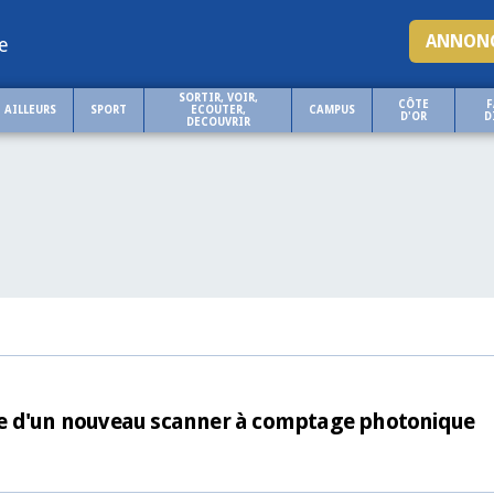
ANNONC
e
SORTIR, VOIR,
CÔTE
F
AILLEURS
SPORT
ECOUTER,
CAMPUS
D'OR
D
DECOUVRIR
te d'un nouveau scanner à comptage photonique