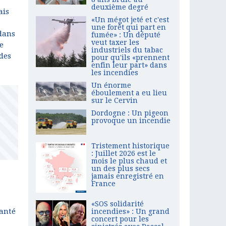
deuxième degré
ais
«Un mégot jeté et c'est
une forêt qui part en
 dans
fumée» : Un député
veut taxer les
e
industriels du tabac
 des
pour qu'ils «prennent
enfin leur part» dans
les incendies
Un énorme
éboulement a eu lieu
sur le Cervin
Dordogne : Un pigeon
provoque un incendie
Tristement historique
: Juillet 2026 est le
mois le plus chaud et
un des plus secs
jamais enregistré en
France
«SOS solidarité
santé
incendies» : Un grand
concert pour les