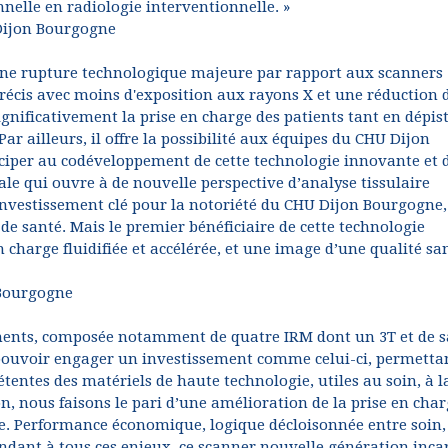
nnelle en radiologie interventionnelle. »
 Dijon Bourgogne
une rupture technologique majeure par rapport aux scanners
précis avec moins d'exposition aux rayons X et une réduction 
significativement la prise en charge des patients tant en dépis
ar ailleurs, il offre la possibilité aux équipes du CHU Dijon
ciper au codéveloppement de cette technologie innovante et 
le qui ouvre à de nouvelle perspective d’analyse tissulaire
n investissement clé pour la notoriété du CHU Dijon Bourgogne,
s de santé. Mais le premier bénéficiaire de cette technologie
n charge fluidifiée et accélérée, et une image d’une qualité sa
 Bourgogne
ents, composée notamment de quatre IRM dont un 3T et de s
pouvoir engager un investissement comme celui-ci, permetta
tentes des matériels de haute technologie, utiles au soin, à l
on, nous faisons le pari d’une amélioration de la prise en cha
he. Performance économique, logique décloisonnée entre soin,
ondant à tous ces enjeux, ce scanner nouvelle génération inca