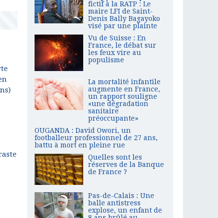
fictif à la RATP : Le
maire LFI de Saint-
Denis Bally Bagayoko
visé par une plainte
Vu de Suisse : En
France, le débat sur
les feux vire au
populisme
rte
en
La mortalité infantile
augmente en France,
ons)
un rapport souligne
«une dégradation
sanitaire
préoccupante»
OUGANDA : David Owori, un
footballeur professionnel de 27 ans,
battu à mort en pleine rue
raste
Quelles sont les
réserves de la Banque
de France ?
Pas-de-Calais : Une
balle antistress
explose, un enfant de
8 ans brûlé au