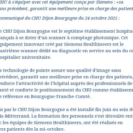
 CHU à s'équiper avec cet équipement conçu par Siemens : «sa
ans précédent, garantit une meilleure prise en charge des patien
ommuniqué du CHU Dijon Bourgogne du 24 octobre 2025 :
e CHU Dijon Bourgogne est le septième établissement hospita
rançais à se doter d’un scanner à comptage photonique. Cet
quipement innovant créé par Siemens Healthineers est le
uatrième scanner dédié au diagnostic en service au sein du c
ospitalier universitaire.
a technologie de pointe assure une qualité d’image sans
récédent, garantit une meilleure prise en charge des patients
enforce l’attractivité de l’hôpital auprès des professionnels de
anté et conforte le positionnement du CHU comme établisse
e référence en Bourgogne-Franche-Comté.
ar le CHU Dijon Bourgogne a été installé fin juin au sein d
ois-Mitterrand. La formation des personnels s’est déroulée ent
ec les équipes de Siemens Healthineers, ont été réalisés en
ers patients dès la mi-octobre.