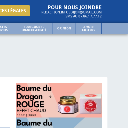
POUR NOUS JOINDRE
ES LÉGALES
REDACTION.INFOSDIJON@GMAIL.COM
SMS AU 07.86.17.77.12
AITS
BOURGOGNE -
A VOIR
OPINION
IVERS
FRANCHE-COMTÉ
AILLEURS