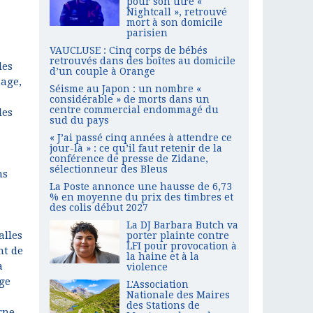
pour son titre «
Nightcall », retrouvé
mort à son domicile
parisien
VAUCLUSE : Cinq corps de bébés
retrouvés dans des boîtes au domicile
des
d’un couple à Orange
tage,
Séisme au Japon : un nombre «
considérable » de morts dans un
centre commercial endommagé du
des
sud du pays
« J’ai passé cinq années à attendre ce
jour-là » : ce qu’il faut retenir de la
conférence de presse de Zidane,
sélectionneur des Bleus
ns
La Poste annonce une hausse de 6,73
% en moyenne du prix des timbres et
des colis début 2027
La DJ Barbara Butch va
alles
porter plainte contre
LFI pour provocation à
nt de
la haine et à la
a
violence
rge
L'Association
Nationale des Maires
des Stations de
rne