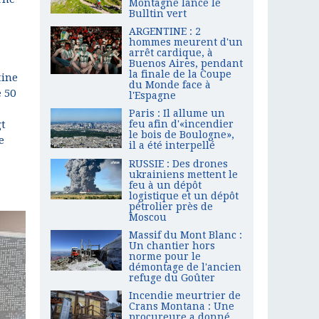
Montagne lance le
Bulltin vert
ARGENTINE : 2
hommes meurent d'un
arrêt cardique, à
Buenos Aires, pendant
la finale de la Coupe
tine
du Monde face à
e 50
l'Espagne
Paris : Il allume un
gt
feu afin d'«incendier
le bois de Boulogne»,
e
il a été interpellé
RUSSIE : Des drones
ukrainiens mettent le
feu à un dépôt
logistique et un dépôt
pétrolier près de
Moscou
Massif du Mont Blanc :
Un chantier hors
norme pour le
démontage de l'ancien
refuge du Goûter
Incendie meurtrier de
Crans Montana : Une
procureure a donné