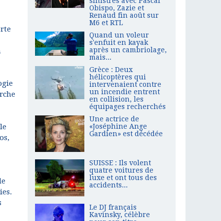
sinistrés avec Pascal
Obispo, Zazie et
Renaud fin août sur
M6 et RTL
rte
Quand un voleur
s'enfuit en kayak
après un cambriolage,
n
mais...
Grèce : Deux
hélicoptères qui
ogie
intervenaient contre
un incendie entrent
erche
en collision, les
équipages recherchés
Une actrice de
le
«Joséphine Ange
Gardien» est décédée
os,
SUISSE : Ils volent
quatre voitures de
luxe et ont tous des
de
accidents...
ies.
s
Le DJ français
Kavinsky, célèbre