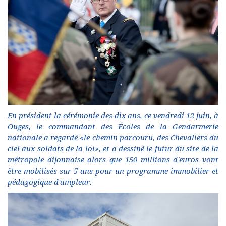
En président la cérémonie des dix ans, ce vendredi 12 juin, à
Ouges, le commandant des Écoles de la Gendarmerie
nationale a regardé «le chemin parcouru, des Chevaliers du
ciel aux soldats de la loi», et a dessiné le futur du site de la
métropole dijonnaise alors que 150 millions d'euros vont
être mobilisés sur 5 ans pour un programme immobilier et
pédagogique d'ampleur.