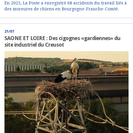
En 2025, La Poste a enregistré 68 accidents du travail liés à
des morsures de chiens en Bourgogne-Franche-Comté.
21/07
SAONE ET LOIRE : Des cigognes «gardiennes» du
site industriel du Creusot