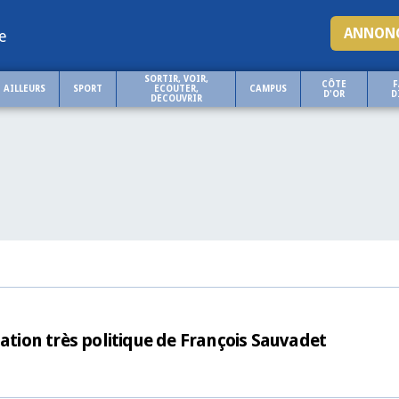
ANNONC
e
SORTIR, VOIR,
CÔTE
F
AILLEURS
SPORT
ECOUTER,
CAMPUS
D'OR
D
DECOUVRIR
ion très politique de François Sauvadet