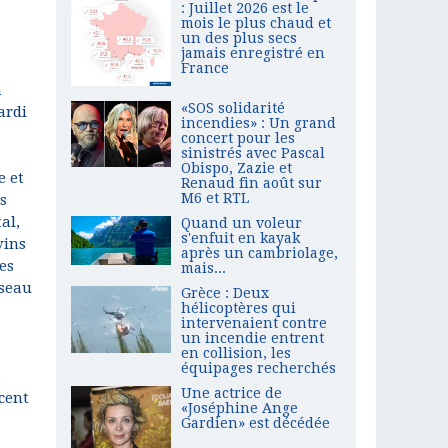
: Juillet 2026 est le
mois le plus chaud et
un des plus secs
jamais enregistré en
France
a
«SOS solidarité
ardi
incendies» : Un grand
concert pour les
sinistrés avec Pascal
Obispo, Zazie et
e et
Renaud fin août sur
M6 et RTL
s
al,
Quand un voleur
s'enfuit en kayak
vins
après un cambriolage,
es
mais...
éseau
Grèce : Deux
hélicoptères qui
intervenaient contre
un incendie entrent
en collision, les
équipages recherchés
e
Une actrice de
cent
«Joséphine Ange
Gardien» est décédée