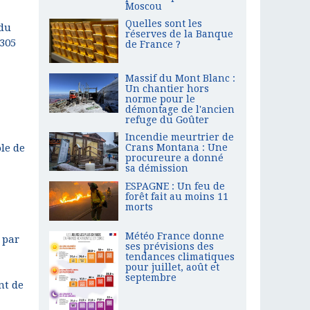
Moscou
Quelles sont les
 du
réserves de la Banque
 305
de France ?
Massif du Mont Blanc :
Un chantier hors
norme pour le
démontage de l'ancien
refuge du Goûter
Incendie meurtrier de
ole de
Crans Montana : Une
procureure a donné
sa démission
ESPAGNE : Un feu de
forêt fait au moins 11
morts
Météo France donne
 par
ses prévisions des
tendances climatiques
pour juillet, août et
septembre
nt de