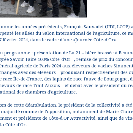
omme les années précédents, François Sauvadet (UDI, LCOP) 
rpenté les allées du Salon international de l'agriculture, ce m
7 février 2024, dans le cadre d'une «Journée Côte-d'Or».
u programme : présentation de La 21 – bière brassée à Beaun
grée Savoir-Faire 100% Côte-d'Or –, remise de prix du concour
énéral agricole de Paris 2024 aux éleveurs de vaches Simment
changes avec des éleveurs – produisant respectivement des o
e race Île-de-France, des lapins de race Fauve de Bourgogne, d
hevaux de race Trait Auxois – et débat avec le président du r
ational des chambres d'agriculture.
ors de cette déambulation, le président de la collectivité a été
a majorité comme de l'opposition, notamment de Marie-Clair
ment et présidente de Côte-d'Or Attractivité, ainsi que de Vin
la Côte-d'Or.