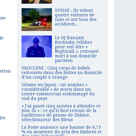
SUISSE : Ils volent
quatre voitures de
ine
luxe et ont tous des
accidents...
le
Le DJ français
Kavinsky, célèbre
pour son titre «
Nightcall », retrouvé
mort à son domicile
parisien
VAUCLUSE : Cinq corps de bébés
estion
retrouvés dans des boîtes au domicile
d’un couple à Orange
Séisme au Japon : un nombre «
considérable » de morts dans un
centre commercial endommagé du
sud du pays
« J’ai passé cinq années à attendre ce
jour-là » : ce qu’il faut retenir de la
conférence de presse de Zidane,
ite
sélectionneur des Bleus
La Poste annonce une hausse de 6,73
% en moyenne du prix des timbres et