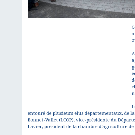
C
a
2
A
a
g
é
d
c
n
L
entouré de plusieurs élus départementaux, de l
Bonnet-Vallet (LCOP), vice-présidente du Départe
Lavier, président de la chambre d'agriculture de 