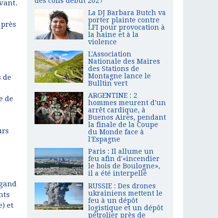
des colis début 2027
vant.
La DJ Barbara Butch va
porter plainte contre
 près
LFI pour provocation à
la haine et à la
violence
L'Association
Nationale des Maires
des Stations de
Montagne lance le
s de
Bulltin vert
ARGENTINE : 2
e de
hommes meurent d'un
arrêt cardique, à
Buenos Aires, pendant
la finale de la Coupe
urs
du Monde face à
l'Espagne
Paris : Il allume un
feu afin d'«incendier
le bois de Boulogne»,
il a été interpellé
igand
RUSSIE : Des drones
ukrainiens mettent le
nts
feu à un dépôt
) et
logistique et un dépôt
pétrolier près de