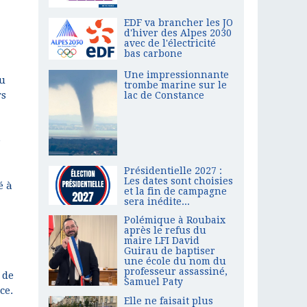
EDF va brancher les JO
d'hiver des Alpes 2030
avec de l'électricité
bas carbone
Une impressionnante
au
trombe marine sur le
rs
lac de Constance
e
Présidentielle 2027 :
Les dates sont choisies
é à
et la fin de campagne
sera inédite...
Polémique à Roubaix
après le refus du
maire LFI David
Guirau de baptiser
une école du nom du
professeur assassiné,
 de
Samuel Paty
ce.
Elle ne faisait plus