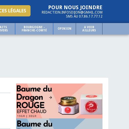
POUR NOUS JOINDRE
ES LÉGALES
REDACTION.INFOSDIJON@GMAIL.COM
SMS AU 07.86.17.77.12
AITS
BOURGOGNE -
A VOIR
OPINION
IVERS
FRANCHE-COMTÉ
AILLEURS