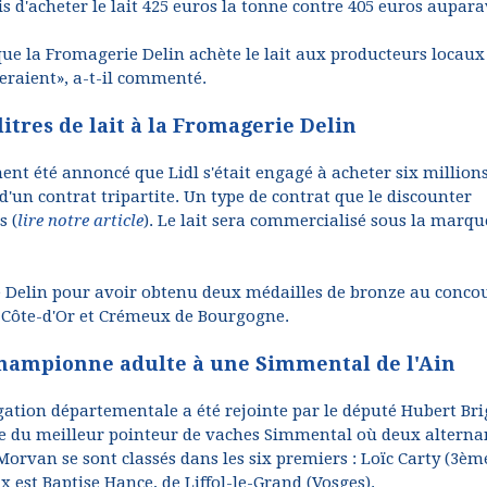
 d'acheter le lait 425 euros la tonne contre 405 euros aupara
ue la Fromagerie Delin achète le lait aux producteurs locaux
veraient», a-t-il commenté.
litres de lait à la Fromagerie Delin
ment été annoncé que Lidl s'était engagé à acheter six million
 d'un contrat tripartite. Un type de contrat que le discounter
s (
lire notre article
). Le lait sera commercialisé sous la marqu
ppe Delin pour avoir obtenu deux médailles de bronze au conco
s Côte-d'Or et Crémeux de Bourgogne.
championne adulte à une Simmental de l'Ain
légation départementale a été rejointe par le député Hubert Br
hée du meilleur pointeur de vaches Simmental où deux alterna
Morvan se sont classés dans les six premiers : Loïc Carty (3ème
 est Baptise Hance, de Liffol-le-Grand (Vosges).