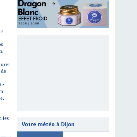
es
es
n.
turel
 de
t
de
en
e.
é
c les
Votre météo à Dijon