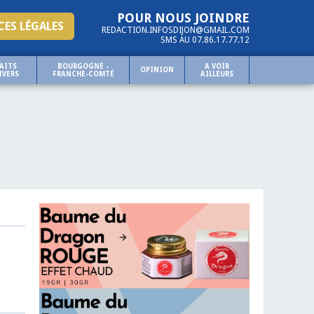
POUR NOUS JOINDRE
ES LÉGALES
REDACTION.INFOSDIJON@GMAIL.COM
SMS AU 07.86.17.77.12
AITS
BOURGOGNE -
A VOIR
OPINION
IVERS
FRANCHE-COMTÉ
AILLEURS