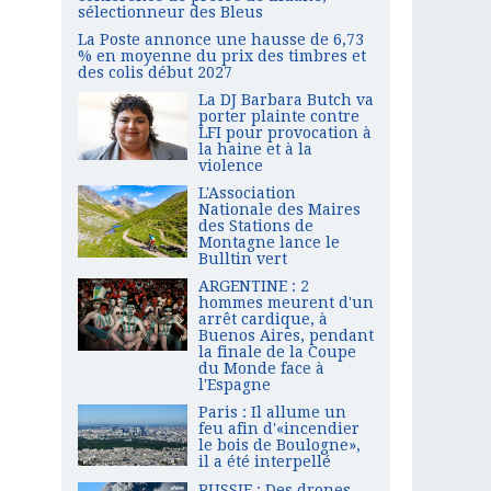
sélectionneur des Bleus
La Poste annonce une hausse de 6,73
% en moyenne du prix des timbres et
des colis début 2027
La DJ Barbara Butch va
porter plainte contre
LFI pour provocation à
la haine et à la
violence
L'Association
Nationale des Maires
des Stations de
Montagne lance le
Bulltin vert
ARGENTINE : 2
hommes meurent d'un
arrêt cardique, à
Buenos Aires, pendant
la finale de la Coupe
du Monde face à
l'Espagne
Paris : Il allume un
feu afin d'«incendier
le bois de Boulogne»,
il a été interpellé
RUSSIE : Des drones