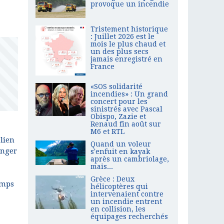
provoque un incendie
Tristement historique
: Juillet 2026 est le
mois le plus chaud et
un des plus secs
jamais enregistré en
France
«SOS solidarité
incendies» : Un grand
concert pour les
sinistrés avec Pascal
Obispo, Zazie et
Renaud fin août sur
M6 et RTL
 lien
Quand un voleur
anger
s'enfuit en kayak
après un cambriolage,
mais...
Grèce : Deux
emps
hélicoptères qui
intervenaient contre
un incendie entrent
en collision, les
équipages recherchés