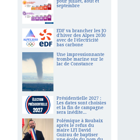
pour juillet, août et
septembre
EDF va brancher les JO
d'hiver des Alpes 2030
avec de l'électricité
bas carbone
Une impressionnante
trombe marine sur le
lac de Constance
Présidentielle 2027 :
Les dates sont choisies
et la fin de campagne
sera inédite...
Polémique à Roubaix
après le refus du
maire LFI David
Guirau de baptiser
une école du nom du