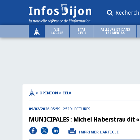
Recherch
VIE
ETAT
AILLEURS ET DANS
LOCALE
CIVIL
LES MEDIAS
> OPINION > EELV
09/02/2026 05:59
2529 LECTURES
MUNICIPALES : Michel Haberstrau dit «n
IMPRIMER L'ARTICLE