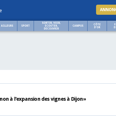
ANNONC
e
SORTIR, VOIR,
CÔTE
F
AILLEURS
SPORT
ECOUTER,
CAMPUS
D'OR
D
DECOUVRIR
on à l’expansion des vignes à Dijon»