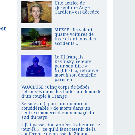
Une actrice de
«Joséphine Ange
Gardien» est décédée
est
SUISSE : Ils volent
quatre voitures de
luxe et ont tous des
accidents...
Le DJ français
Kavinsky, célèbre
pour son titre «
Nightcall », retrouvé
mort à son domicile
parisien
VAUCLUSE : Cinq corps de bébés
retrouvés dans des boîtes au domicile
d’un couple à Orange
Séisme au Japon : un nombre «
considérable » de morts dans un
centre commercial endommagé du
sud du pays
« J’ai passé cinq années à attendre ce
jour-là » : ce qu’il faut retenir de la
conférence de presse de Zidane,