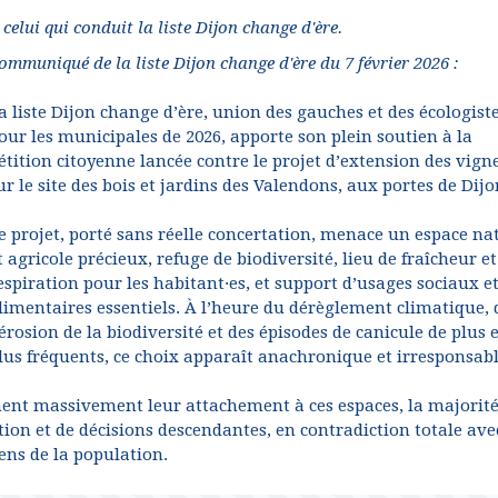
elui qui conduit la liste Dijon change d'ère.
ommuniqué de la liste Dijon change d'ère du 7 février 2026 :
a liste Dijon change d’ère, union des gauches et des écologist
our les municipales de 2026, apporte son plein soutien à la
étition citoyenne lancée contre le projet d’extension des vign
ur le site des bois et jardins des Valendons, aux portes de Dijo
e projet, porté sans réelle concertation, menace un espace na
t agricole précieux, refuge de biodiversité, lieu de fraîcheur et
espiration pour les habitant·es, et support d’usages sociaux e
limentaires essentiels. À l’heure du dérèglement climatique, 
’érosion de la biodiversité et des épisodes de canicule de plus 
lus fréquents, ce choix apparaît anachronique et irresponsabl
iment massivement leur attachement à ces espaces, la majorit
tion et de décisions descendantes, en contradiction totale ave
ens de la population.