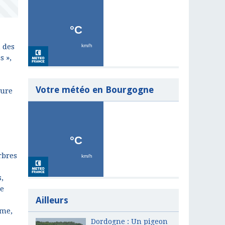
, des
s »,
Votre météo en Bourgogne
ture
rbres
,
·e
Ailleurs
sme,
Dordogne : Un pigeon