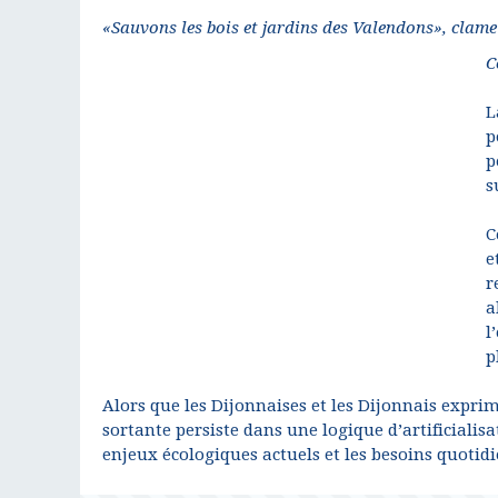
«Sauvons les bois et jardins des Valendons», clame c
C
L
p
p
s
C
e
r
a
l
p
Alors que les Dijonnaises et les Dijonnais expr
sortante persiste dans une logique d’artificialisa
enjeux écologiques actuels et les besoins quotidi